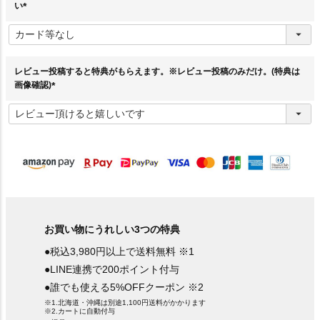
い
(
必
須
)
レビュー投稿すると特典がもらえます。※レビュー投稿のみだけ。(特典は
画像確認)
(
必
須
)
お買い物にうれしい3つの特典
●税込3,980円以上で送料無料 ※1
●LINE連携で200ポイント付与
●誰でも使える5%OFFクーポン ※2
※1.北海道・沖縄は別途1,100円送料がかかります
※2.カートに自動付与