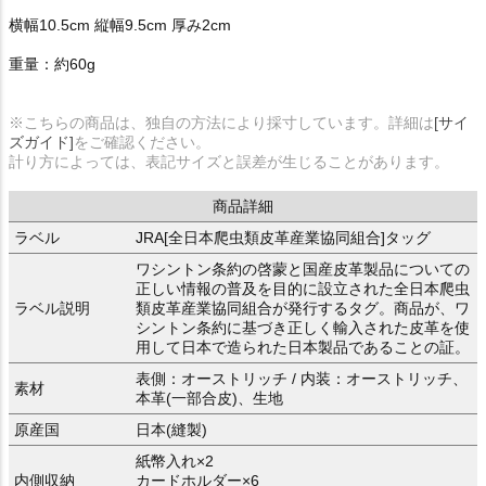
横幅10.5cm 縦幅9.5cm 厚み2cm
重量：約60g
※こちらの商品は、独自の方法により採寸しています。詳細は
[サイ
ズガイド]
をご確認ください。
計り方によっては、表記サイズと誤差が生じることがあります。
商品詳細
ラベル
JRA[全日本爬虫類皮革産業協同組合]タッグ
ワシントン条約の啓蒙と国産皮革製品についての
正しい情報の普及を目的に設立された全日本爬虫
ラベル説明
類皮革産業協同組合が発行するタグ。商品が、ワ
シントン条約に基づき正しく輸入された皮革を使
用して日本で造られた日本製品であることの証。
表側：オーストリッチ / 内装：オーストリッチ、
素材
本革(一部合皮)、生地
原産国
日本(縫製)
紙幣入れ×2
内側収納
カードホルダー×6