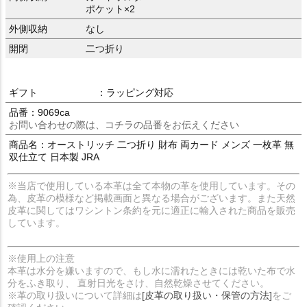
ポケット×2
外側収納
なし
開閉
二つ折り
ギフト
：ラッピング対応
品番：9069ca
お問い合わせの際は、コチラの品番をお伝えください
商品名：オーストリッチ 二つ折り 財布 両カード メンズ 一枚革 無
双仕立て 日本製 JRA
※当店で使用している本革は全て本物の革を使用しています。その
為、皮革の模様など掲載画面と異なる場合がございます。また天然
皮革に関してはワシントン条約を元に適正に輸入された商品を販売
しています。
※使用上の注意
本革は水分を嫌いますので、もし水に濡れたときには乾いた布で水
分をふき取り、 直射日光をさけ、自然乾燥させてください。
※革の取り扱いについて詳細は
[皮革の取り扱い・保管の方法]
をご