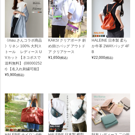
《mau.さんコラボ商品
KAKSI クリアポーチ 斜
HALEINE 日本製 柔ら
》リネン 100% 大判ス
め掛けバッグ アウトド
か牛革 2WAYバッグ 4F
トール レディース U
ア クリアケース
B
Vカット 【ネコポスで
¥
1,650
¥
22,000
(税込)
(税込)
送料無料】 (08000252
r) 【名入れ刺繍可能】
¥
5,900
(税込)
HALEINE ナイロン&栃
HALEINE 日本製 横型
財布 レディース 二つ折