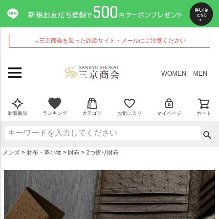
ペー
ジト
ップ
へ
→三京商会を装った詐欺サイト・メールにご注意ください
WOMEN
MEN
新着商品
ランキング
カテゴリ
お気に入り
マイページ
カート
メンズ
財布・革小物
財布
2つ折り財布