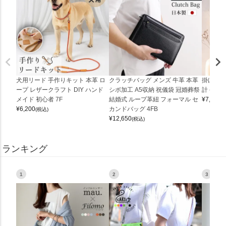
犬用リード 手作りキット 本革 ロ
クラッチバッグ メンズ 牛革 本革
掛け時計
ープ レザークラフト DIY ハンド
シボ加工 A5収納 祝儀袋 冠婚葬祭
計 (0900
メイド 初心者 7F
結婚式 ループ革紐 フォーマル セ
¥
7,150
(
¥
6,200
カンドバッグ 4FB
(税込)
¥
12,650
(税込)
ランキング
1
2
3