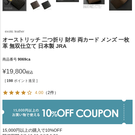
exotic leather
オーストリッチ 二つ折り 財布 両カード メンズ 一枚
革 無双仕立て 日本製 JRA
商品番号
9069ca
¥
19,800
税込
[
198
ポイント進呈 ]
4.00
（2件）
15,000円以上の購入で10%OFF