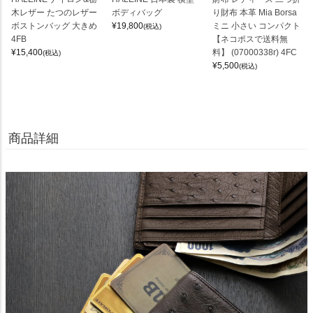
木レザー たつのレザー
ボディバッグ
り財布 本革 Mia Borsa
ボストンバッグ 大きめ
¥
19,800
ミニ 小さい コンパクト
(税込)
4FB
【ネコポスで送料無
¥
15,400
料】 (07000338r) 4FC
(税込)
¥
5,500
(税込)
商品詳細