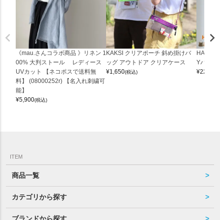
《mau.さんコラボ商品 》リネン 1
KAKSI クリアポーチ 斜め掛けバ
HALEI
00% 大判ストール レディース
ッグ アウトドア クリアケース
Yバッグ 
UVカット 【ネコポスで送料無
¥
1,650
¥
22,000
(税込)
料】 (08000252r) 【名入れ刺繍可
能】
¥
5,900
(税込)
ITEM
商品一覧
カテゴリから探す
ブランドから探す