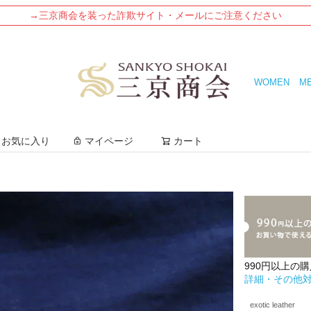
→三京商会を装った詐欺サイト・メールにご注意ください
WOMEN
M
検索
お気に入り
マイページ
カート
990円以上の
詳細・その他
exotic leather