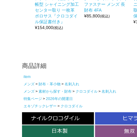
帳型 シャイニング加工
ファスナー メンズ 長
センター取り 一枚革
財布 4FA
ポロサス『クロコダイ
¥
85,800
保
(税込)
ル保証書付き』
¥
¥
154,000
(税込)
商品詳細
item
メンズ
財布・革小物
名刺入れ
メンズ
素材から探す・財布
クロコダイル
名刺入れ
特集ページ
2026年の開運日
エキゾチックレザー
クロコダイル