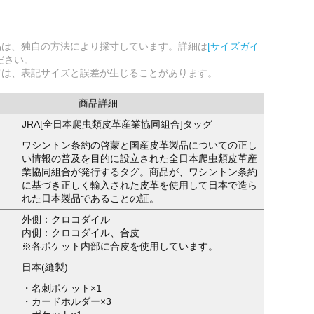
品は、独自の方法により採寸しています。詳細は
[サイズガイ
ださい。
ては、表記サイズと誤差が生じることがあります。
商品詳細
JRA[全日本爬虫類皮革産業協同組合]タッグ
ワシントン条約の啓蒙と国産皮革製品についての正し
い情報の普及を目的に設立された全日本爬虫類皮革産
業協同組合が発行するタグ。商品が、ワシントン条約
に基づき正しく輸入された皮革を使用して日本で造ら
れた日本製品であることの証。
外側：クロコダイル
内側：クロコダイル、合皮
※各ポケット内部に合皮を使用しています。
日本(縫製)
・名刺ポケット×1
・カードホルダー×3