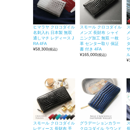
ヒマラヤ クロコダイル
スモール クロコダイル
名刺入れ 日本製 無双
メンズ 長財布 シャイ
通しマチ レディース J
ニング加工 無双 一枚
RA 4FA
革 センター取り 保証
¥
58,300
書 付き 4FA
サ
(税込)
¥
165,000
(税込)
¥
スモール クロコダイル
グラデーションカラー
レディース 長財布 手
クロコダイル ラウンド