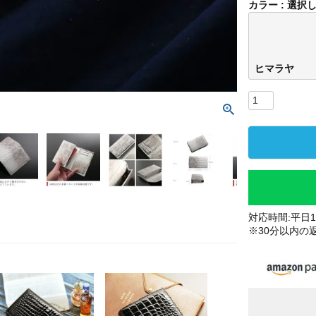
カラー
選択
ヒマラヤ
ヒマ
対応時間:平日10
※30分以内の