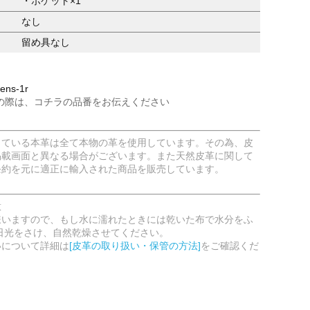
・ポケット×1
なし
留め具なし
ns-1r
の際は、コチラの品番をお伝えください
している本革は全て本物の革を使用しています。その為、皮
掲載画面と異なる場合がございます。また天然皮革に関して
条約を元に適正に輸入された商品を販売しています。
意
嫌いますので、もし水に濡れたときには乾いた布で水分をふ
日光をさけ、自然乾燥させてください。
いについて詳細は
[皮革の取り扱い・保管の方法]
をご確認くだ