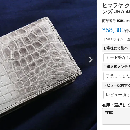
ヒマラヤ ク
ンズ JRA 4
商品番号
9301-m
¥
58,300
税
[
583
ポイント進
お客様にて別ペ
ご購入後メンテ
レビュー投稿す
在庫
選択し
在庫