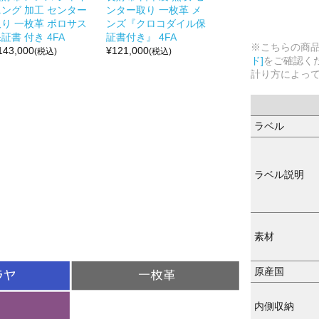
ニング 加工 センター
ンター取り 一枚革 メ
取り 一枚革 ポロサス
ンズ『クロコダイル保
証書 付き 4FA
証書付き』 4FA
※こちらの商
143,000
¥
121,000
(税込)
(税込)
ド]
をご確認く
計り方によっ
ラベル
ラベル説明
素材
原産国
内側収納