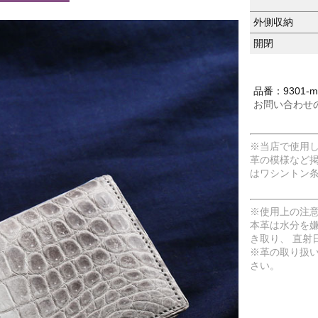
外側収納
開閉
品番：9301-me
お問い合わせ
※当店で使用
革の模様など
はワシントン
※使用上の注
本革は水分を
き取り、 直射
※革の取り扱
さい。