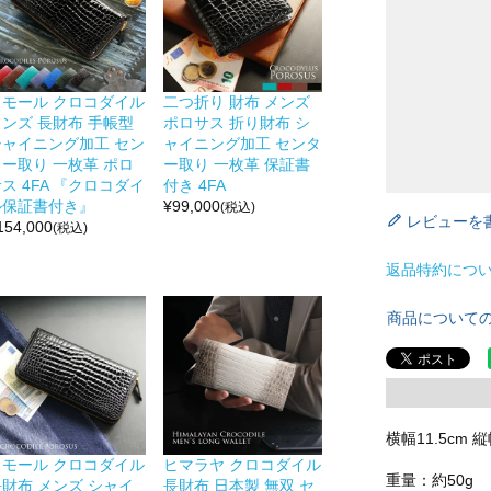
スモール クロコダイル
二つ折り 財布 メンズ
メンズ 長財布 手帳型
ポロサス 折り財布 シ
シャイニング加工 セン
ャイニング加工 センタ
ター取り 一枚革 ポロ
ー取り 一枚革 保証書
ス 4FA 『クロコダイ
付き 4FA
ル保証書付き』
¥
99,000
(税込)
レビューを
154,000
(税込)
返品特約につ
商品について
横幅11.5cm 縦
スモール クロコダイル
ヒマラヤ クロコダイル
重量：約50g
長財布 メンズ シャイ
長財布 日本製 無双 セ