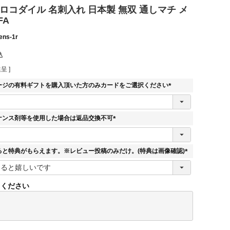
ロコダイル 名刺入れ 日本製 無双 通しマチ メ
FA
ens-1r
込
呈 ]
ージの有料ギフトを購入頂いた方のみカードをご選択ください
(
必
須
ナンス剤等を使用した場合は返品交換不可
)
(
必
須
ると特典がもらえます。※レビュー投稿のみだけ。(特典は画像確認)
)
(
必
須
てください
)