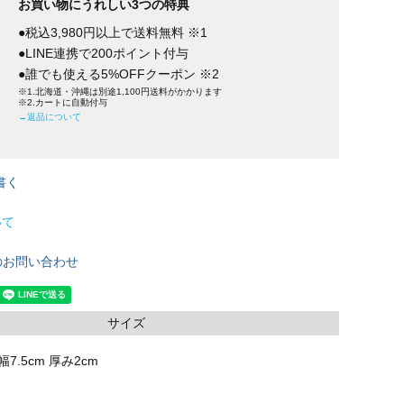
お買い物にうれしい3つの特典
●税込3,980円以上で送料無料 ※1
●LINE連携で200ポイント付与
●誰でも使える5%OFFクーポン ※2
※1.北海道・沖縄は別途1,100円送料がかかります
※2.カートに自動付与
→返品について
書く
いて
のお問い合わせ
サイズ
幅7.5cm 厚み2cm