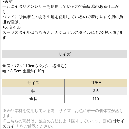
●素材
一部にイタリアンレザーを使用しているので高級感のある仕上が
り。
バンドには伸縮性のある生地を使用しているので着けやすく肩の負
担も軽減。
●スタイル
スーツスタイルはもちろん、カジュアルスタイルにもお使い頂けま
す。
サイズ
全長：72～110cm(バックルを含む)
幅：3.5cm 重量約110g
サイズ
FREE
幅
3.5
全長
110
※天然素材を使用している為、サイズ、お色に若干の個体差があり
ます。
※こちらの商品は、独自の方法により採寸しています。詳細は
[サイ
ズガイド]
をご確認ください。