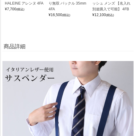
HALEINE アレンヌ 4FA
り無双 バックル 35mm
ッシュ メンズ 【名入れ
¥
7,700
4FA
別途購入で可能】 4FB
(税込)
¥
16,500
¥
12,100
(税込)
(税込)
商品詳細