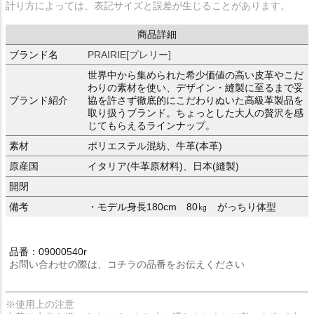
計り方によっては、表記サイズと誤差が生じることがあります。
商品詳細
ブランド名
PRAIRIE[プレリー]
世界中から集められた希少価値の高い皮革やこだ
わりの素材を使い、デザイン・縫製に至るまで妥
ブランド紹介
協を許さず徹底的にこだわりぬいた高級革製品を
取り扱うブランド。ちょっとした大人の贅沢を感
じてもらえるラインナップ。
素材
ポリエステル混紡、牛革(本革)
原産国
イタリア(牛革原材料)、日本(縫製)
開閉
備考
・モデル身長180cm 80㎏ がっちり体型
品番：09000540r
お問い合わせの際は、コチラの品番をお伝えください
※使用上の注意