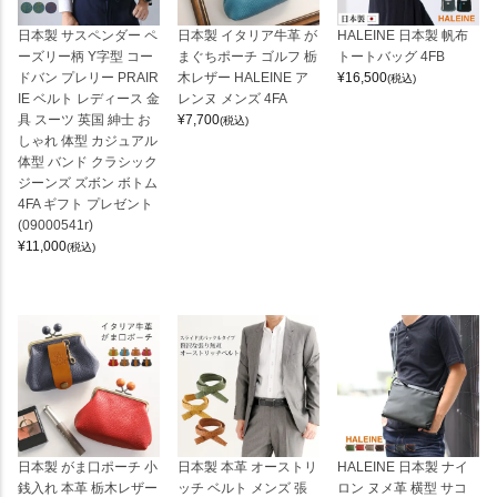
日本製 サスペンダー ペ
日本製 イタリア牛革 が
HALEINE 日本製 帆布
ーズリー柄 Y字型 コー
まぐちポーチ ゴルフ 栃
トートバッグ 4FB
ドバン プレリー PRAIR
木レザー HALEINE ア
¥
16,500
(税込)
IE ベルト レディース 金
レンヌ メンズ 4FA
具 スーツ 英国 紳士 お
¥
7,700
(税込)
しゃれ 体型 カジュアル
体型 バンド クラシック
ジーンズ ズボン ボトム
4FA ギフト プレゼント
(09000541r)
¥
11,000
(税込)
日本製 がま口ポーチ 小
日本製 本革 オーストリ
HALEINE 日本製 ナイ
銭入れ 本革 栃木レザー
ッチ ベルト メンズ 張
ロン ヌメ革 横型 サコ