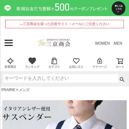
ペー
ジト
ップ
へ
→三京商会を装った詐欺サイト・メールにご注意ください
WOMEN
MEN
新着商品
ランキング
カテゴリ
お気に入り
マイページ
カート
PRAIRIE
メンズ