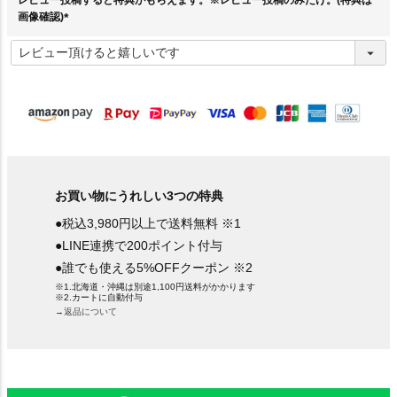
レビュー投稿すると特典がもらえます。※レビュー投稿のみだけ。(特典は
画像確認)
(
必
須
)
お買い物にうれしい3つの特典
●税込3,980円以上で送料無料 ※1
●LINE連携で200ポイント付与
●誰でも使える5%OFFクーポン ※2
※1.北海道・沖縄は別途1,100円送料がかかります
※2.カートに自動付与
→返品について