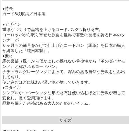
●特長
カード8枚収納／日本製
●デザイン
重厚なつくりで品格を上げるコードバン2つ折り財布。
ヨーロッパから取り寄せた原皮を世界で有数の技術を誇る日本のタ
ンナーが
６ヶ月もの歳月をかけて仕上げたコードバン（馬革）を日本の職人
が縫製した『純日本製』。
●素材
馬の臀部（尻）から僅かにしか採れない希少性から『革のダイヤモ
ンド』と称されるコードバン。
ナチュラルグレージングによって、深みのある自然な光沢を生み出
しており、
使い込むほどに味わい深い艶が増していきます。
●スタイル
シンプルかつベーシックな形の財布は使い込むほどに光沢が増して
変化し、長く愛用頂けます。
品格を備えた余裕のある大人のためのアイテム。
サイズ