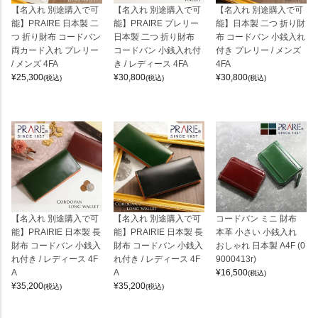
【名入れ 別途購入で可
【名入れ 別途購入で可
【名入れ 別途購入で可
能】PRAIRE 日本製 二
能】PRAIRE プレリー
能】日本製 二つ 折り財
つ 折り財布 コードバン
日本製 二つ 折り財布
布 コードバン 小銭入れ
両カード入れ プレリー
コードバン 小銭入れ付
付き プレリー / メンズ
/ メンズ 4FA
き / レディース 4FA
4FA
¥
25,300
¥
30,800
¥
30,800
(税込)
(税込)
(税込)
【名入れ 別途購入で可
【名入れ 別途購入で可
コードバン ミニ 財布
能】PRAIRIE 日本製 長
能】PRAIRIE 日本製 長
本革 小さい 小銭入れ
財布 コードバン 小銭入
財布 コードバン 小銭入
おしゃれ 日本製 A4F (0
れ付き / レディース 4F
れ付き / レディース 4F
9000413r)
A
A
¥
16,500
(税込)
¥
35,200
¥
35,200
(税込)
(税込)