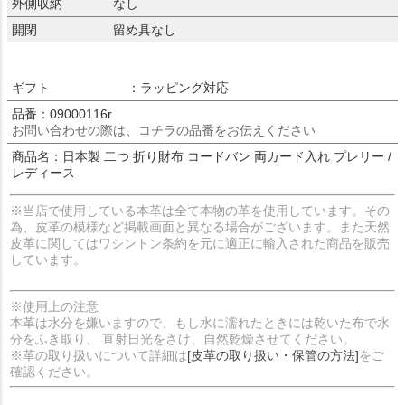
外側収納
なし
開閉
留め具なし
ギフト
：ラッピング対応
品番：09000116r
お問い合わせの際は、コチラの品番をお伝えください
商品名：日本製 二つ 折り財布 コードバン 両カード入れ プレリー /
レディース
※当店で使用している本革は全て本物の革を使用しています。その
為、皮革の模様など掲載画面と異なる場合がございます。また天然
皮革に関してはワシントン条約を元に適正に輸入された商品を販売
しています。
※使用上の注意
本革は水分を嫌いますので、もし水に濡れたときには乾いた布で水
分をふき取り、 直射日光をさけ、自然乾燥させてください。
※革の取り扱いについて詳細は
[皮革の取り扱い・保管の方法]
をご
確認ください。