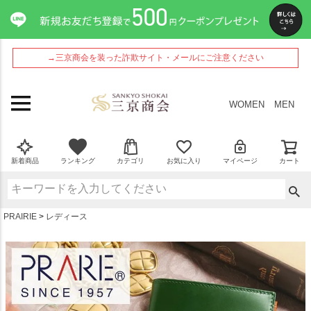
ペー
ジト
ップ
へ
→三京商会を装った詐欺サイト・メールにご注意ください
WOMEN
MEN
新着商品
ランキング
カテゴリ
お気に入り
マイページ
カート
PRAIRIE
レディース