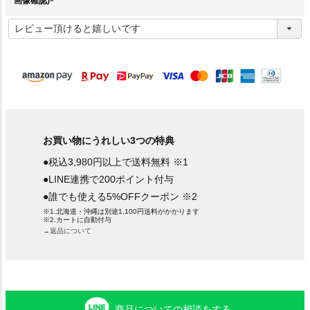
画像確認)
(
必
須
)
お買い物にうれしい3つの特典
●税込3,980円以上で送料無料 ※1
●LINE連携で200ポイント付与
●誰でも使える5%OFFクーポン ※2
※1.北海道・沖縄は別途1,100円送料がかかります
※2.カートに自動付与
→返品について
商品についての相談をする