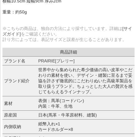
横幅10.5cm 縦幅9cm 厚み2cm
重量：約50g
※こちらの商品は、独自の方法により採寸しています。詳細は
[サイ
ズガイド]
をご確認ください。
計り方によっては、表記サイズと誤差が生じることがあります。
商品詳細
ブランド名
PRAIRIE[プレリー]
世界中から集められた希少価値の高い皮革やこだ
わりの素材を使い、デザイン・縫製に至るまで妥
ブランド紹介
協を許さず徹底的にこだわりぬいた高級革製品を
取り扱うブランド。ちょっとした大人の贅沢を感
じてもらえるラインナップ。
表側：馬革(コードバン)
素材
内装：牛革、生地
原産国
日本(馬革・牛革原材料、縫製)
紙幣入れ×1
内側収納
カードホルダー×8