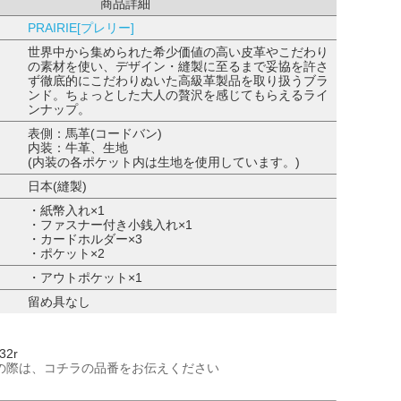
商品詳細
PRAIRIE[プレリー]
世界中から集められた希少価値の高い皮革やこだわり
の素材を使い、デザイン・縫製に至るまで妥協を許さ
ず徹底的にこだわりぬいた高級革製品を取り扱うブラ
ンド。ちょっとした大人の贅沢を感じてもらえるライ
ンナップ。
表側：馬革(コードバン)
内装：牛革、生地
(内装の各ポケット内は生地を使用しています。)
日本(縫製)
・紙幣入れ×1
・ファスナー付き小銭入れ×1
・カードホルダー×3
・ポケット×2
・アウトポケット×1
留め具なし
32r
の際は、コチラの品番をお伝えください