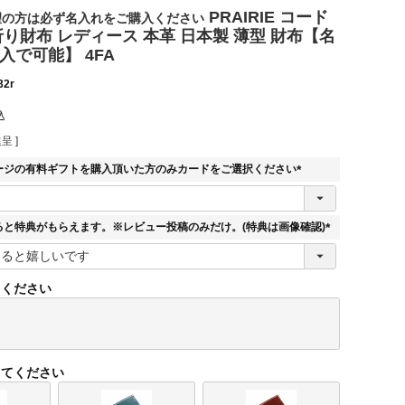
PRAIRIE コード
望の方は必ず名入れをご購入ください
折り財布 レディース 本革 日本製 薄型 財布【名
入で可能】 4FA
32r
込
呈 ]
ージの有料ギフトを購入頂いた方のみカードをご選択ください
(
必
須
ると特典がもらえます。※レビュー投稿のみだけ。(特典は画像確認)
)
(
必
須
てください
)
してください