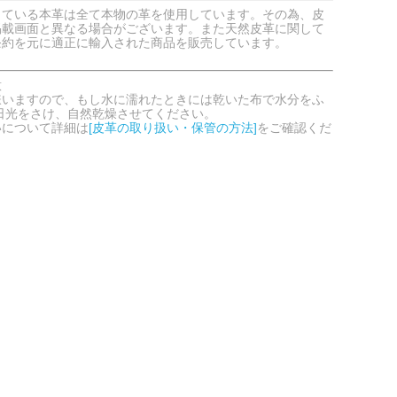
している本革は全て本物の革を使用しています。その為、皮
掲載画面と異なる場合がございます。また天然皮革に関して
条約を元に適正に輸入された商品を販売しています。
意
嫌いますので、もし水に濡れたときには乾いた布で水分をふ
日光をさけ、自然乾燥させてください。
いについて詳細は
[皮革の取り扱い・保管の方法]
をご確認くだ