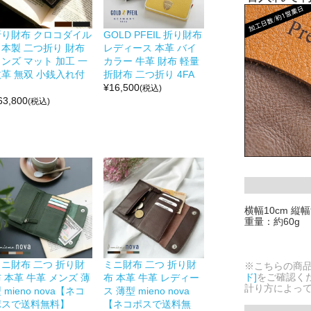
折り財布 クロコダイル
GOLD PFEIL 折り財布
日本製 二つ折り 財布
レディース 本革 バイ
ンズ マット 加工 一
カラー 牛革 財布 軽量
枚革 無双 小銭入れ付
折財布 二つ折り 4FA
き
¥
16,500
(税込)
63,800
(税込)
横幅10cm 縦幅
重量：約60g
ミニ財布 二つ 折り財
ミニ財布 二つ 折り財
※こちらの商
ド]
をご確認く
 本革 牛革 メンズ 薄
布 本革 牛革 レディー
計り方によっ
 mieno nova【ネコ
ス 薄型 mieno nova
ポスで送料無料】
【ネコポスで送料無