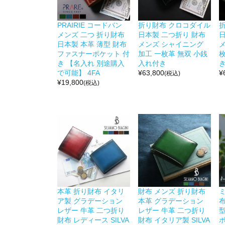
PRAIRIE コードバン
折り財布 クロコダイル
メンズ 二つ 折り財布
日本製 二つ折り 財布
日本製 本革 薄型 財布
メンズ シャイニング
メ
ファスナーポケット 付
加工 一枚革 無双 小銭
き 【名入れ 別途購入
入れ付き
で可能】 4FA
¥
63,800
¥
(税込)
¥
19,800
(税込)
本革 折り財布 イタリ
財布 メンズ 折り財布
ア製 グラデーション
本革 グラデーション
布
レザー 牛革 二つ折り
レザー 牛革 二つ折り
型
財布 レディース SILVA
財布 イタリア製 SILVA