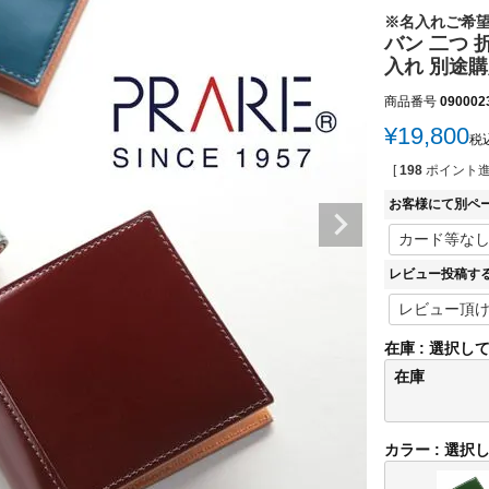
※名入れご希
バン 二つ 
入れ 別途購
商品番号
090002
¥
19,800
税
[
198
ポイント進
お客様にて別ペ
レビュー投稿す
在庫
選択し
在庫
カラー
選択