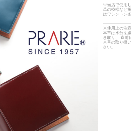
※当店で使用
革の模様など
はワシントン
※使用上の注
本革は水分を
き取り、 直射
※革の取り扱
さい。