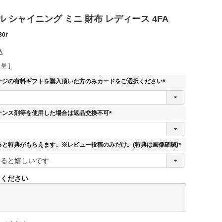
 シャイニング ミニ 財布 レディース 4FA
80r
込
呈 ]
ージの有料ギフトを購入頂いた方のみカードをご選択ください
(
必
須
ナンス剤等を使用した場合は返品交換不可
)
(
必
須
ると特典がもらえます。※レビュー投稿のみだけ。(特典は画像確認)
)
(
必
須
てください
)