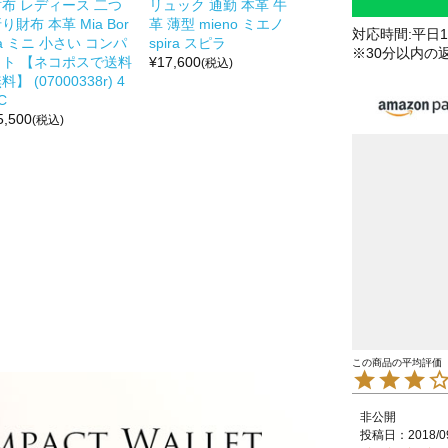
財布 レディース 二つ
リュック 通勤 本革 牛
り財布 本革 Mia Bor
革 薄型 mieno ミエノ
対応時間:平日10
a ミニ 小さい コンパ
spira スピラ
※30分以内の
クト 【ネコポスで送料
¥
17,600
(税込)
料】 (07000338r) 4
C
5,500
(税込)
非公開
投稿日
2018/0