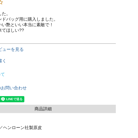
た。

ンドバッグ用に購入しました。

いい艶といい本当に素敵で！

てほしい??
ビューを見る
書く
いて
のお問い合わせ
商品詳細
／ヘンローン社製原皮