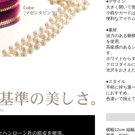
●デザイン
大きく開いて
小銭やカード
便利なアイテ
●素材
迫力のある腑
を使用。
高級感のある
す。
ホワイトから
クロコダイル
光沢をおさえ
●スタイル
手軽に持ち運
におすすめ。
色違いで揃え
横幅12cm 縦幅