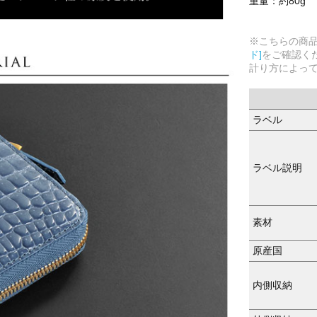
重量：約80g
※こちらの商
ド]
をご確認く
計り方によっ
ラベル
ラベル説明
素材
原産国
内側収納