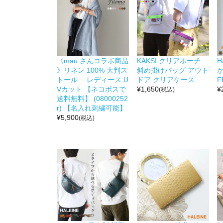
《mau.さんコラボ商品
KAKSI クリアポーチ
H
》リネン 100% 大判ス
斜め掛けバッグ アウト
か
トール レディース U
ドア クリアケース
F
Vカット 【ネコポスで
¥
1,650
¥
(税込)
送料無料】 (08000252
r) 【名入れ刺繍可能】
¥
5,900
(税込)