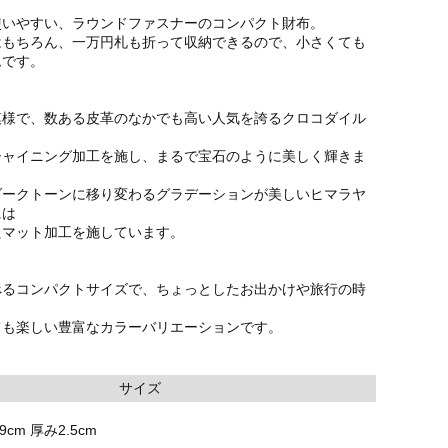
使いやすい、ラウンドファスナーのコンパクト財布。
はもちろん、一万円札も折って収納できるので、小さくても
ムです。
模様で、数ある皮革のなかでも高い人気を誇るクロコダイル
シャイニング加工を施し、まるで宝石のように美しく輝きま
ダークトーンに移り変わるグラデーションが美しいヒマラヤ
には
たマット加工を施しています。
べるコンパクトサイズで、ちょっとしたお出かけや旅行の時
ても楽しい豊富なカラーバリエーションです。
サイズ
9cm 厚み2.5cm