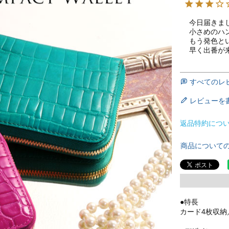
今日届きまし
小さめのハ
もう発色と
早く出番が来
すべてのレ
レビューを
返品特約につ
商品について
●特長
カード4枚収納