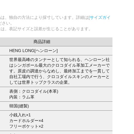
品は、独自の方法により採寸しています。詳細は
[サイズガイ
ださい。
ては、表記サイズと誤差が生じることがあります。
商品詳細
HENG LONG[ヘンローン]
世界最高峰のタンナーとして知られる、ヘンローン社
はシンガポール最大のクロコダイル革加工メーカーで
す。原皮の調達からなめし、最終加工までを一貫して
自社工場内で行う、クロコダイルスキンのメーカーと
しては世界トップクラスの企業。
表側：クロコダイル(本革)
内装：ラム革
韓国(縫製)
小銭入れ×1
カードホルダー×4
フリーポケット×2