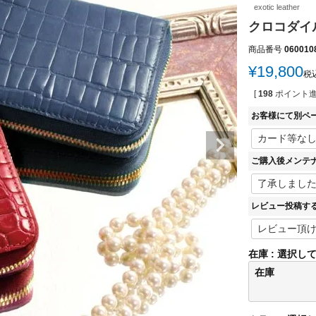
exotic leather
クロコダイル
商品番号
060010
¥
19,800
税
[
198
ポイント進
お客様にて別ペ
ご購入後メンテ
レビュー投稿す
在庫
選択し
在庫