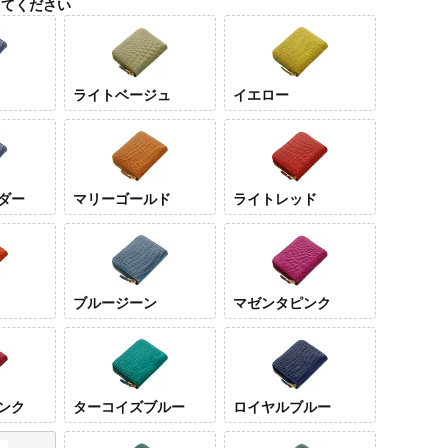
してください
ライトベージュ
イエロー
ダー
マリーゴールド
ライトレッド
モカブラウ
ライトベー
イエロー
ライ
ン
ジュ
ンダ
ブルージーン
マゼンタピンク
ンク
ターコイズブルー
ロイヤルブルー