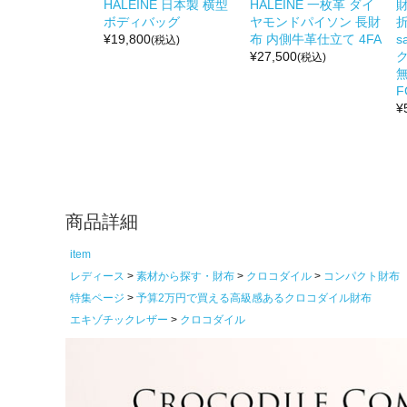
HALEINE 日本製 横型
HALEINE 一枚革 ダイ
ボディバッグ
ヤモンドパイソン 長財
折
¥
19,800
布 内側牛革仕立て 4FA
s
(税込)
¥
27,500
(税込)
無
F
¥
商品詳細
item
レディース
素材から探す・財布
クロコダイル
コンパクト財布
特集ページ
予算2万円で買える高級感あるクロコダイル財布
エキゾチックレザー
クロコダイル