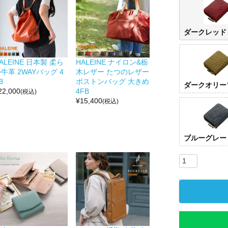
ダークレッド
ALEINE 日本製 柔ら
HALEINE ナイロン&栃
牛革 2WAYバッグ 4
木レザー たつのレザー
B
ボストンバッグ 大きめ
ダークオリー
22,000
4FB
(税込)
¥
15,400
(税込)
ブルーグレー