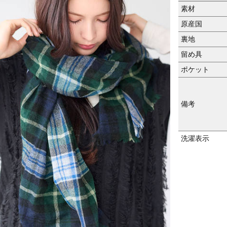
素材
原産国
裏地
留め具
ポケット
備考
洗濯表示