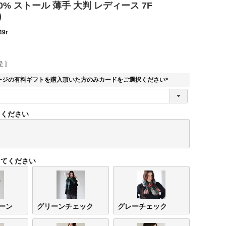
0% ストール 薄手 大判 レディース 7F
)
49r
 ]
ージの有料ギフトを購入頂いた方のみカードをご選択ください
(
必
須
てください
)
してください
ーン
グリーンチェック
グレーチェック