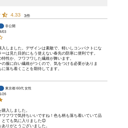
4.33
3
非公開
4/03
購入しました。デザインは素敵で、軽いしコンパクトにな
ラーは見た目的にもう使えない春先の防寒に便利です。

の特性か、フワフワした繊維が舞います。

ーの服に白い繊維がつくので、気をつける必要がありま
ちに落ち着くことを期待してます。
東京都
60代
女性
1/26
購入しました。

フワフワで気持ちいいですね！色も柄も落ち着いていて品
とても気に入りました😊

をありがとうございました。