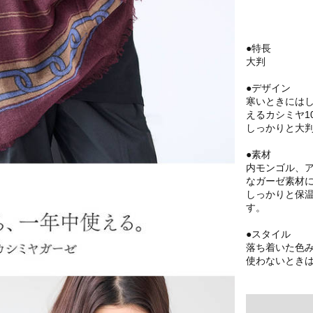
●特長
大判
●デザイン
寒いときには
えるカシミヤ1
しっかりと大
●素材
内モンゴル、ア
なガーゼ素材
しっかりと保
す。
●スタイル
落ち着いた色
使わないとき