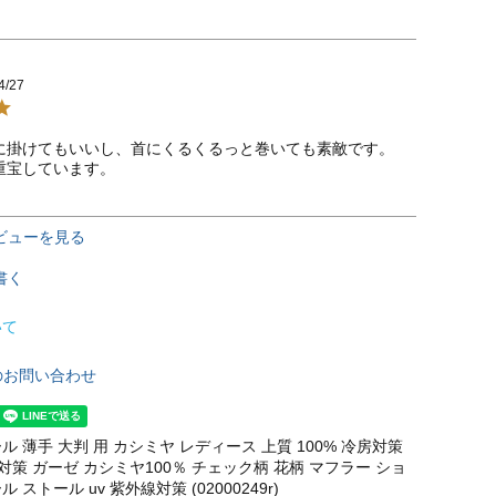
4/27
に掛けてもいいし、首にくるくるっと巻いても素敵です。

重宝しています。
ビューを見る
書く
いて
のお問い合わせ
 薄手 大判 用 カシミヤ レディース 上質 100% 冷房対策
対策 ガーゼ カシミヤ100％ チェック柄 花柄 マフラー ショ
ストール uv 紫外線対策 (02000249r)