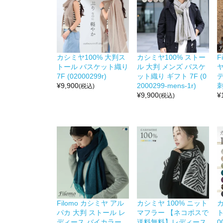
カシミヤ100% 大判ス
カシミヤ100% ストー
F
トール バスケット織り
ル 大判 メンズ バスケ
ヤ
7F (02000299r)
ット織り ギフト 7F (0
デ
¥
9,900
2000299-mens-1r)
(税込)
¥
9,900
¥
(税込)
Filomo カシミヤ アル
カシミヤ 100% ニット
カ
パカ 大判 ストール レ
マフラー 【ネコポスで
ト
ディース バイカラー
送料無料】レディース
0