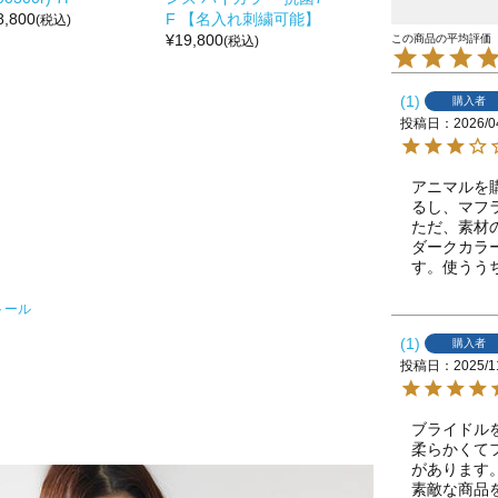
8,800
F 【名入れ刺繍可能】
(税込)
¥
19,800
(税込)
1
購入者
投稿日
2026/0
アニマルを
るし、マフ
ただ、素材
ダークカラ
す。使うう
トール
1
購入者
投稿日
2025/1
ブライドルを
柔らかくて
があります。
素敵な商品