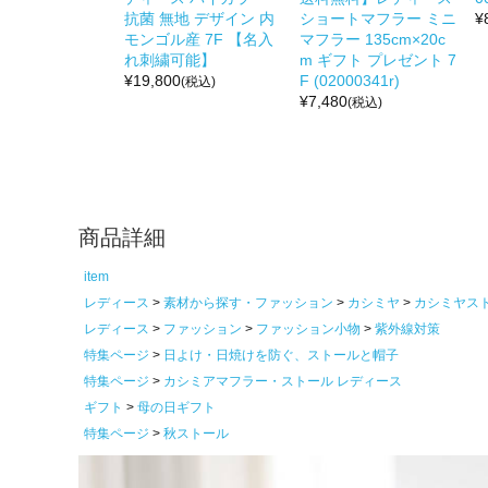
抗菌 無地 デザイン 内
ショートマフラー ミニ
¥
モンゴル産 7F 【名入
マフラー 135cm×20c
れ刺繍可能】
m ギフト プレゼント 7
¥
19,800
F (02000341r)
(税込)
¥
7,480
(税込)
商品詳細
item
レディース
素材から探す・ファッション
カシミヤ
カシミヤス
レディース
ファッション
ファッション小物
紫外線対策
特集ページ
日よけ・日焼けを防ぐ、ストールと帽子
特集ページ
カシミアマフラー・ストール レディース
ギフト
母の日ギフト
特集ページ
秋ストール