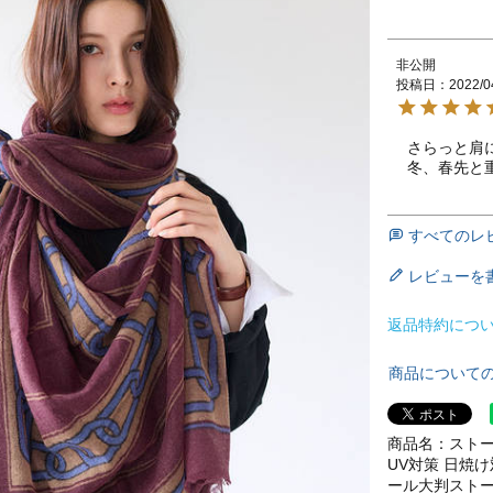
非公開
投稿日
2022/0
さらっと肩
冬、春先と
すべてのレ
レビューを
返品特約につ
商品について
商品名：ストール
UV対策 日焼け
ール大判ストール 