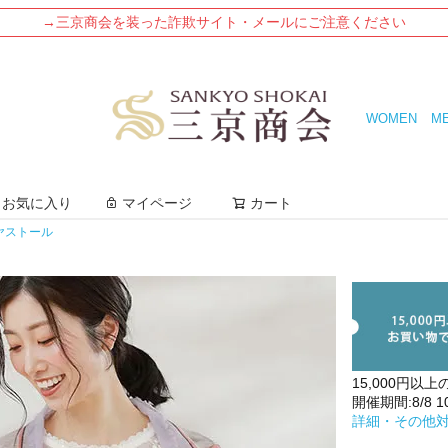
→三京商会を装った詐欺サイト・メールにご注意ください
WOMEN
M
検索
お気に入り
マイページ
カート
ヤストール
15,000円以上
開催期間:8/8 10:
詳細・その他