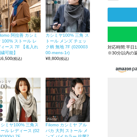
ilomo 阿拉善 カシミ
カシミヤ100% 三角 ス
 100% ストール レ
トール メンズ チェッ
ィース 7F 【名入れ
ク柄 無地 7F (020003
対応時間:平日10
刺繍可能】
00-mens-1r)
※30分以内の
16,500
¥
8,800
(税込)
(税込)
シミヤ100% 三角ス
Filomo カシミヤ アル
ール レディース (02
パカ 大判 ストール メ
00300r) 7F
ンズ バイカラー 抗菌7