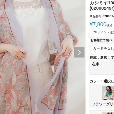
カシミヤ10
(02000249r
商品番号
020002
¥
7,800
税込
[
78
ポイント進呈
お客様にて別ペ
在庫
選択し
在庫
カラー
選択
フラワーグリ