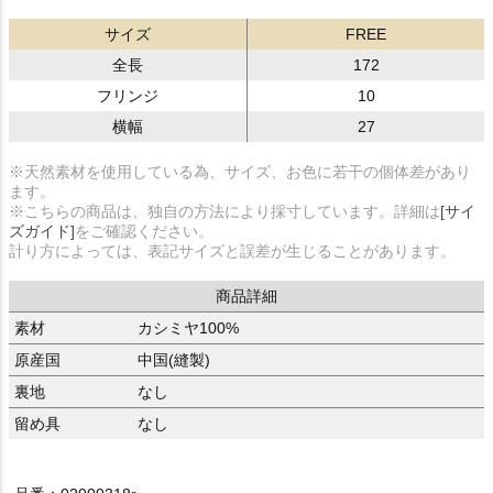
サイズ
FREE
全長
172
フリンジ
10
横幅
27
※天然素材を使用している為、サイズ、お色に若干の個体差があり
ます。
※こちらの商品は、独自の方法により採寸しています。詳細は
[サイ
ズガイド]
をご確認ください。
計り方によっては、表記サイズと誤差が生じることがあります。
商品詳細
素材
カシミヤ100%
原産国
中国(縫製)
裏地
なし
留め具
なし