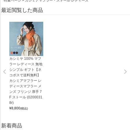
特集ページ
カシミアマフラー・ストール レディース
最近閲覧した商品
カシミヤ 100% マフ
ラー レディース 無地
シンプル ギフト【ネ
コポスで送料無料】
カシミアマフラー レ
ディースマフラー メ
ンズ フリンジ 厚手 7
F ストール (0200031
8r)
¥
8,800
(税込)
新着商品