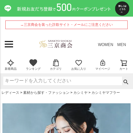
ペー
ジト
ップ
へ
→三京商会を装った詐欺サイト・メールにご注意ください
WOMEN
MEN
新着商品
ランキング
カテゴリ
お気に入り
マイページ
カート
レディース
素材から探す・ファッション
カシミヤ
カシミヤマフラー