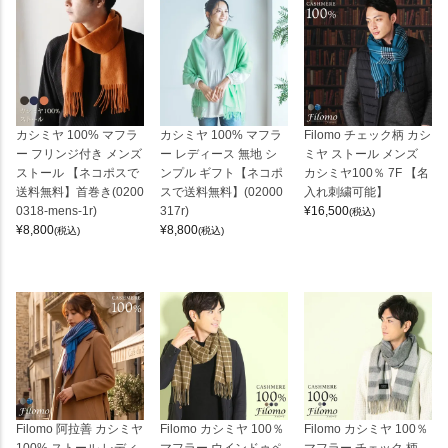
カシミヤ 100% マフラ
カシミヤ 100% マフラ
Filomo チェック柄 カシ
ー フリンジ付き メンズ
ー レディース 無地 シ
ミヤ ストール メンズ
ストール 【ネコポスで
ンプル ギフト【ネコポ
カシミヤ100％ 7F 【名
送料無料】首巻き(0200
スで送料無料】(02000
入れ刺繍可能】
0318-mens-1r)
317r)
¥
16,500
(税込)
¥
8,800
¥
8,800
(税込)
(税込)
Filomo 阿拉善 カシミヤ
Filomo カシミヤ 100％
Filomo カシミヤ 100％
100% ストール レディ
マフラー ウインドゥペ
マフラー チェック 柄