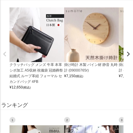
クラッチバッグ メンズ 牛革 本革
掛け時計 木製 パイン材 静音 丸時
掛け時計
シボ加工 A5収納 祝儀袋 冠婚葬祭
計 (09000765r)
計 (0900
結婚式 ループ革紐 フォーマル セ
¥
7,150
¥
7,150
(税込)
(
カンドバッグ 4FB
¥
12,650
(税込)
ランキング
1
2
3