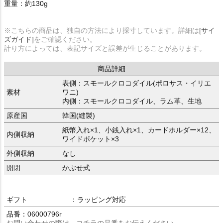
重量：約130g
※こちらの商品は、独自の方法により採寸しています。詳細は
[サイ
ズガイド]
をご確認ください。
計り方によっては、表記サイズと誤差が生じることがあります。
商品詳細
表側：スモールクロコダイル(ポロサス・イリエ
素材
ワニ)
内側：スモールクロコダイル、ラム革、生地
原産国
韓国(縫製)
紙幣入れ×1、小銭入れ×1、カードホルダー×12、
内側収納
ワイドポケット×3
外側収納
なし
開閉
かぶせ式
ギフト
：ラッピング対応
品番：06000796r
お問い合わせの際は、コチラの品番をお伝えください