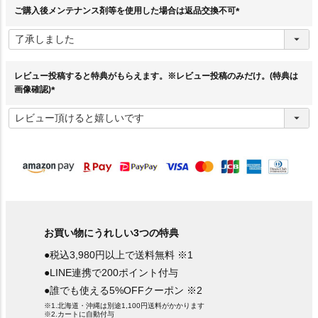
ご購入後メンテナンス剤等を使用した場合は返品交換不可
(
必
須
)
レビュー投稿すると特典がもらえます。※レビュー投稿のみだけ。(特典は
画像確認)
(
必
須
)
お買い物にうれしい3つの特典
●税込3,980円以上で送料無料 ※1
●LINE連携で200ポイント付与
●誰でも使える5%OFFクーポン ※2
※1.北海道・沖縄は別途1,100円送料がかかります
※2.カートに自動付与