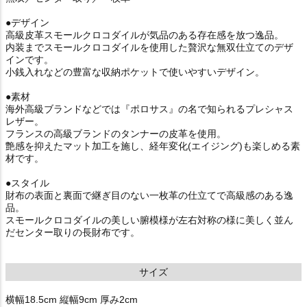
●デザイン
高級皮革スモールクロコダイルが気品のある存在感を放つ逸品。
内装までスモールクロコダイルを使用した贅沢な無双仕立てのデザ
インです。
小銭入れなどの豊富な収納ポケットで使いやすいデザイン。
●素材
海外高級ブランドなどでは『ポロサス』の名で知られるプレシャス
レザー。
フランスの高級ブランドのタンナーの皮革を使用。
艶感を抑えたマット加工を施し、経年変化(エイジング)も楽しめる素
材です。
●スタイル
財布の表面と裏面で継ぎ目のない一枚革の仕立てで高級感のある逸
品。
スモールクロコダイルの美しい腑模様が左右対称の様に美しく並ん
だセンター取りの長財布です。
サイズ
横幅18.5cm 縦幅9cm 厚み2cm