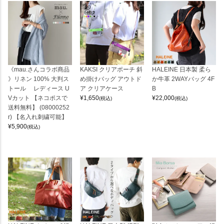
《mau.さんコラボ商品
KAKSI クリアポーチ 斜
HALEINE 日本製 柔ら
》リネン 100% 大判ス
め掛けバッグ アウトド
か牛革 2WAYバッグ 4F
トール レディース U
ア クリアケース
B
Vカット 【ネコポスで
¥
1,650
¥
22,000
(税込)
(税込)
送料無料】 (08000252
r) 【名入れ刺繍可能】
¥
5,900
(税込)