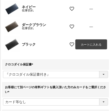
ネイビー
—
在庫切れ
ダークブラウン
—
在庫切れ
ブラック
カートに入れる
クロコダイル保証書
(
必
須
)
お客様にて別ページの有料ギフトを購入頂いた方のみカードをご選択くださ
い
(
必
須
)