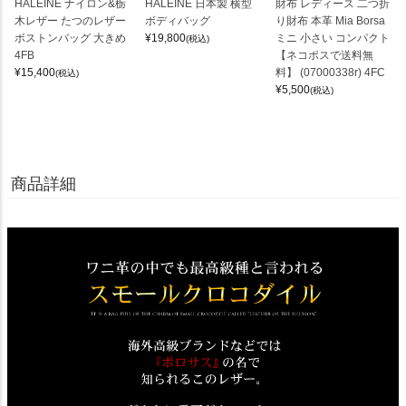
HALEINE ナイロン&栃
HALEINE 日本製 横型
財布 レディース 二つ折
木レザー たつのレザー
ボディバッグ
り財布 本革 Mia Borsa
ボストンバッグ 大きめ
¥
19,800
ミニ 小さい コンパクト
(税込)
4FB
【ネコポスで送料無
¥
15,400
料】 (07000338r) 4FC
(税込)
¥
5,500
(税込)
商品詳細