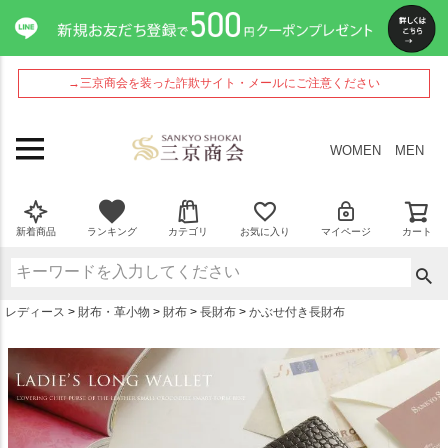
ペー
ジト
ップ
へ
→三京商会を装った詐欺サイト・メールにご注意ください
WOMEN
MEN
新着商品
ランキング
カテゴリ
お気に入り
マイページ
カート
レディース
財布・革小物
財布
長財布
かぶせ付き長財布