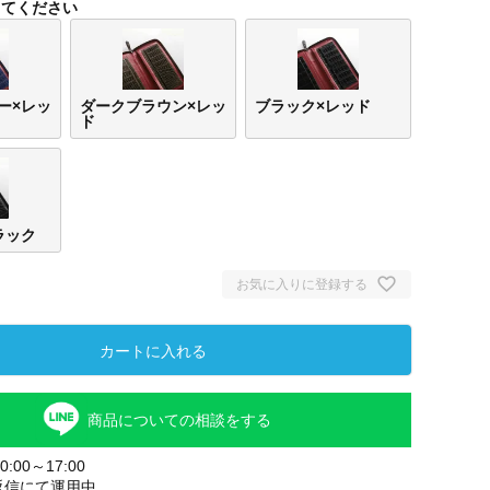
してください
ー×レッ
ダークブラウン×レッ
ブラック×レッド
ド
ラック
お気に入りに登録する
アイ
ルー×
カートに入れる
商品についての相談をする
:00～17:00
返信にて運用中。