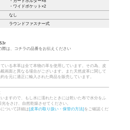
・カードホルダー×8
・ワイドポケット×2
なし
ラウンドファスナー式
53r
の際は、コチラの品番をお伝えください
している本革は全て本物の革を使用しています。その為、皮
掲載画面と異なる場合がございます。また天然皮革に関して
条約を元に適正に輸入された商品を販売しています。
意
嫌いますので、もし水に濡れたときには乾いた布で水分をふ
日光をさけ、自然乾燥させてください。
いについて詳細は
[皮革の取り扱い・保管の方法]
をご確認くだ