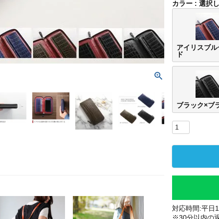
カラー
選択
アイリスブル
ド
ブラック×ブ
対応時間:平日10
※30分以内の