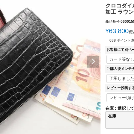
クロコダイル
加工 ラウン
商品番号
060015
¥
63,800
税
[
638
ポイント進
お客様にて別ペ
ご購入後メンテ
レビュー投稿す
在庫
選択し
在庫