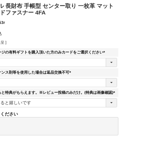
 長財布 手帳型 センター取り 一枚革 マット
ドファスナー 4FA
53r
込
呈 ]
ージの有料ギフトを購入頂いた方のみカードをご選択ください
(
必
須
ナンス剤等を使用した場合は返品交換不可
)
(
必
須
ると特典がもらえます。※レビュー投稿のみだけ。(特典は画像確認)
)
(
必
須
てください
)