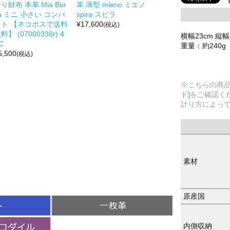
り財布 本革 Mia Bor
革 薄型 mieno ミエノ
a ミニ 小さい コンパ
spira スピラ
クト 【ネコポスで送料
¥
17,600
(税込)
料】 (07000338r) 4
横幅23cm 縦幅
C
重量：約240g
5,500
(税込)
※こちらの商
ド]
をご確認く
計り方によっ
素材
原産国
内側収納