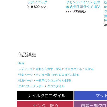
ボディバッグ
ヤモンドパイソン 長財
折
¥
19,800
布 内側牛革仕立て 4FA
s
(税込)
¥
27,500
(税込)
無
F
¥
商品詳細
item
レディース
素材から探す・財布
クロコダイル
長財布
特集ページ
センター取りのクロコダイル財布
特集ページ
一枚革のクロコダイル 財布
エキゾチックレザー
クロコダイル