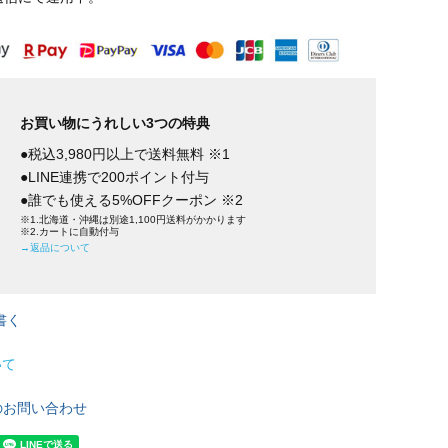
お買い物にうれしい3つの特典
●税込3,980円以上で送料無料 ※1
●LINE連携で200ポイント付与
●誰でも使える5%OFFクーポン ※2
※1.北海道・沖縄は別途1,100円送料がかかります
※2.カートに自動付与
→返品について
書く
いて
のお問い合わせ