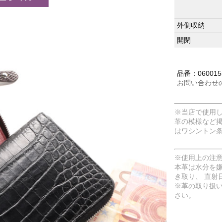
外側収納
開閉
品番：060015
お問い合わせ
※当店で使用
革の模様など
はワシントン
※使用上の注
本革は水分を
き取り、 直射
※革の取り扱
さい。