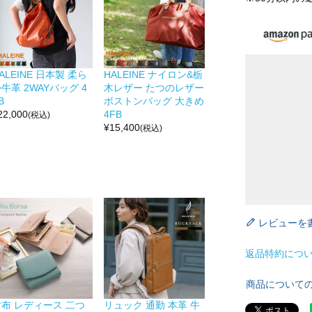
ALEINE 日本製 柔ら
HALEINE ナイロン&栃
牛革 2WAYバッグ 4
木レザー たつのレザー
B
ボストンバッグ 大きめ
22,000
4FB
(税込)
¥
15,400
(税込)
レビューを
返品特約につ
商品について
財布 レディース 二つ
リュック 通勤 本革 牛