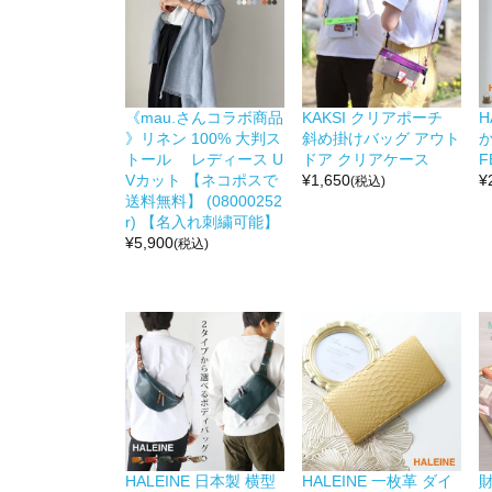
《mau.さんコラボ商品
KAKSI クリアポーチ
H
》リネン 100% 大判ス
斜め掛けバッグ アウト
か
トール レディース U
ドア クリアケース
F
Vカット 【ネコポスで
¥
1,650
¥
(税込)
送料無料】 (08000252
r) 【名入れ刺繍可能】
¥
5,900
(税込)
HALEINE 日本製 横型
HALEINE 一枚革 ダイ