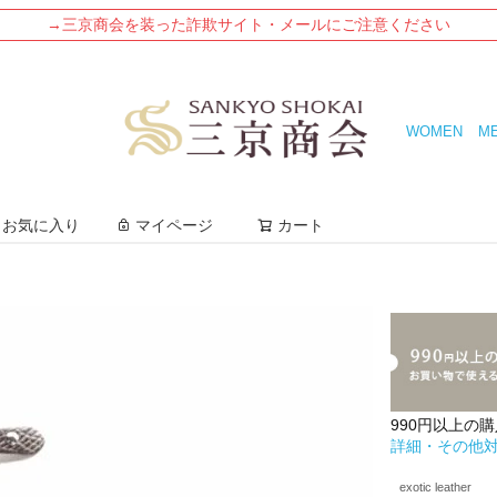
→三京商会を装った詐欺サイト・メールにご注意ください
WOMEN
M
検索
お気に入り
マイページ
カート
990円以上の
詳細・その他
exotic leather