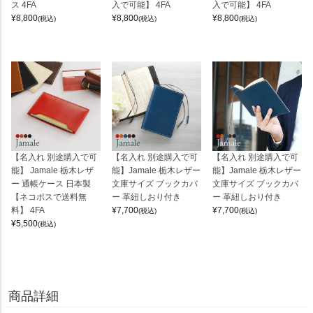
ス 4FA
入で可能】 4FA
入で可能】 4FA
¥
8,800
¥
8,800
¥
8,800
(税込)
(税込)
(税込)
【名入れ 別途購入で可
【名入れ 別途購入で可
【名入れ 別途購入で可
能】 Jamale 栃木レザ
能】Jamale 栃木レザー
能】Jamale 栃木レザー
ー 通帳ケース 日本製
文庫サイズ ブックカバ
文庫サイズ ブックカバ
【ネコポスで送料無
ー 革紐しおり付き
ー 革紐しおり付き
料】 4FA
¥
7,700
¥
7,700
(税込)
(税込)
¥
5,500
(税込)
商品詳細