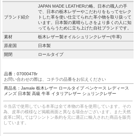
JAPAN MADE LEATHERの略。日本の職人の手
で、日本の栃木レザーやこだわりをもってセレク
ブランド紹介
トした革を使い仕立てられた革小物を取り扱って
います。日本製の素晴らしさをより多くの人に知
ってもらうために立ち上げた自社ブランドです。
素材
栃木レザー製オイルシュリンクレザー(牛革)
原産国
日本製
開閉
ロールタイプ
品番：07000478r
お問い合わせの際は、コチラの品番をお伝えください
商品名：Jamale 栃木レザー ロールタイプ ペンケース レディース
メンズ 日本製 高級 牛革 イタリアレザー シュリンクレザー
※当店で使用している本革は全て本物の革を使用しています。その
為、皮革の模様など掲載画面と異なる場合がございます。また天然
皮革に関してはワシントン条約を元に適正に輸入された商品を販売
しています。