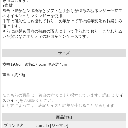
を演出します。
●素材
風合い豊かなシボ模様とソフトな手触りが特徴の栃木レザー仕立て
のオイルシュリンクレザーを使用。
牛革は耐久性にも優れており、長年かけて革の経年変化もお楽しみ
頂けます。
さらに縫製も国内の熟練の職人によって作られており、こだわりぬ
いた贅沢なクオリティの純国産ペンケースです。
サイズ
横幅19.5cm 縦幅17.5cm 厚み約4cm
重量：約70g
※こちらの商品は、独自の方法により採寸しています。詳細は
[サイ
ズガイド]
をご確認ください。
計り方によっては、表記サイズと誤差が生じることがあります。
商品詳細
ブランド名
Jamale [ジャマレ]