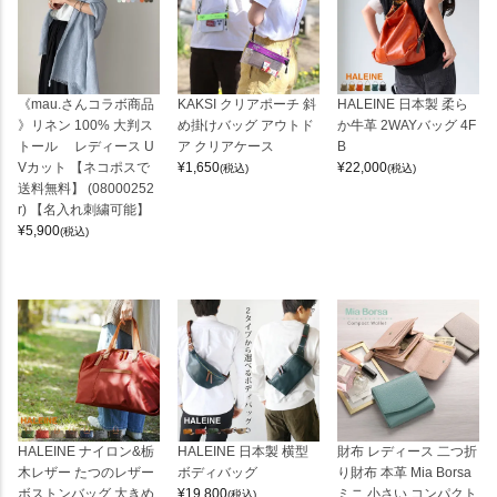
《mau.さんコラボ商品
KAKSI クリアポーチ 斜
HALEINE 日本製 柔ら
》リネン 100% 大判ス
め掛けバッグ アウトド
か牛革 2WAYバッグ 4F
トール レディース U
ア クリアケース
B
Vカット 【ネコポスで
¥
1,650
¥
22,000
(税込)
(税込)
送料無料】 (08000252
r) 【名入れ刺繍可能】
¥
5,900
(税込)
HALEINE ナイロン&栃
HALEINE 日本製 横型
財布 レディース 二つ折
木レザー たつのレザー
ボディバッグ
り財布 本革 Mia Borsa
ボストンバッグ 大きめ
¥
19,800
ミニ 小さい コンパクト
(税込)