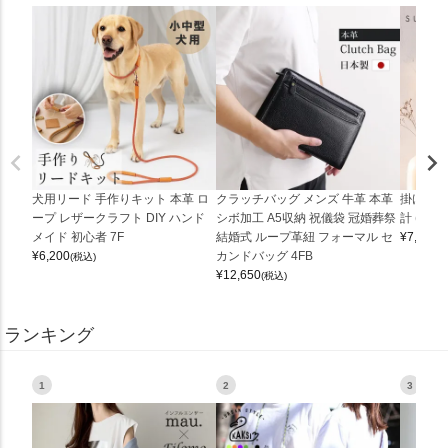
犬用リード 手作りキット 本革 ロ
クラッチバッグ メンズ 牛革 本革
掛け時計
ープ レザークラフト DIY ハンド
シボ加工 A5収納 祝儀袋 冠婚葬祭
計 (0900
メイド 初心者 7F
結婚式 ループ革紐 フォーマル セ
¥
7,150
(
¥
6,200
カンドバッグ 4FB
(税込)
¥
12,650
(税込)
ランキング
1
2
3