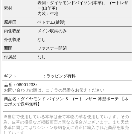
表側：ダイヤモンドパイソン(本革)、ゴートレザ
素材
ー(山羊革)
内装：生地
原産国
ベトナム(縫製)
内側収納
メイン収納のみ
外側収納
なし
開閉
ファスナー開閉
付属品
なし
ギフト
：ラッピング有料
品番：06001233r
お問い合わせの際は、コチラの品番をお伝えください
商品名：ダイヤモンド パイソン ＆ ゴート レザー 薄型ポーチ 【ネ
コポスで送料無料】
※当店で使用している本革は全て本物の革を使用しています。その
為、皮革の模様など掲載画面と異なる場合がございます。また天然
皮革に関してはワシントン条約を元に適正に輸入された商品を販売
しています。