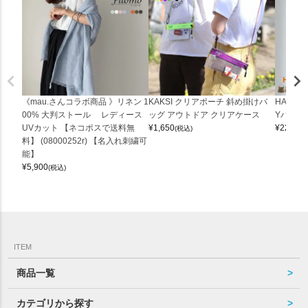
《mau.さんコラボ商品 》リネン 1
KAKSI クリアポーチ 斜め掛けバ
HALEI
00% 大判ストール レディース
ッグ アウトドア クリアケース
Yバッグ 
UVカット 【ネコポスで送料無
¥
1,650
¥
22,000
(税込)
料】 (08000252r) 【名入れ刺繍可
能】
¥
5,900
(税込)
ITEM
商品一覧
カテゴリから探す