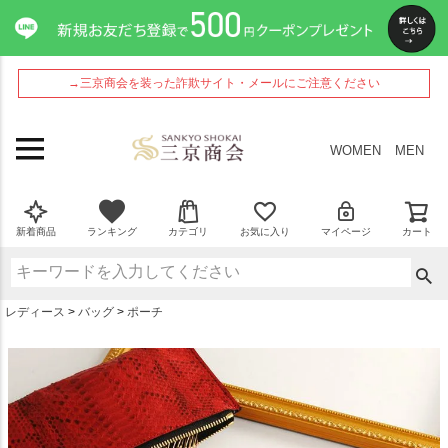
ペー
ジト
ップ
へ
→三京商会を装った詐欺サイト・メールにご注意ください
WOMEN
MEN
新着商品
ランキング
カテゴリ
お気に入り
マイページ
カート
レディース
バッグ
ポーチ