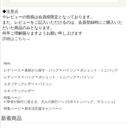
◆注意点
※レビューの投稿は会員様限定となっております。
また、レビューをご記入いただけるのは、会員登録時にご購入いた
だいた商品のみとなります。
何卒ご理解賜りますようお願い申し上げます
詳細はこちら→
item
レディース
素材から探す・バッグ
パイソン
ポシェット・ミニバッグ
レディース
バッグ
ポシェット・ミニバッグ
パイソン
エキゾチックレザー
パイソン
エキゾチックレザー
特集ページ
帰省や旅行に使える、大人の旅行バッグ(ボストンバッグ、サコッシュ)
特集ページ
新生活応援キャンペーン
新着商品