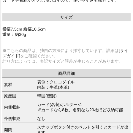
カードや名刺がスッと飛び出すので、使いやすさも抜群です。
サイズ
横幅7.5cm 縦幅10.5cm
重量：約30g
※こちらの商品は、独自の方法により採寸しています。詳細は
[サイ
ズガイド]
をご確認ください。
計り方によっては、表記サイズと誤差が生じることがあります。
商品詳細
表側：クロコダイル
素材
内装：牛革(本革)
原産国
韓国(縫製)
カード(名刺)ホルダー×1
内側収納
※カードなら8枚、名刺なら20枚ほど収納可能
外側収納
なし
スナップボタン付きのベルトを引くとカードが出
開閉
ます