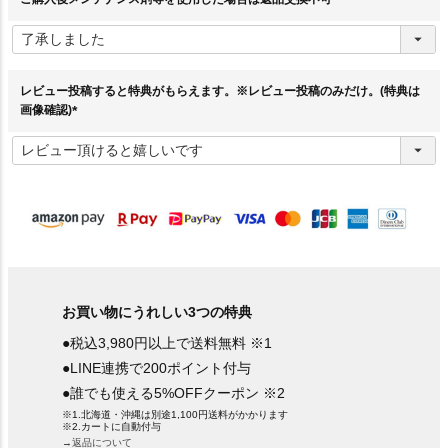
(
必
須
)
レビュー投稿すると特典がもらえます。※レビュー投稿のみだけ。(特典は
画像確認)
(
必
須
)
お買い物にうれしい3つの特典
●税込3,980円以上で送料無料 ※1
●LINE連携で200ポイント付与
●誰でも使える5%OFFクーポン ※2
※1.北海道・沖縄は別途1,100円送料がかかります
※2.カートに自動付与
→返品について