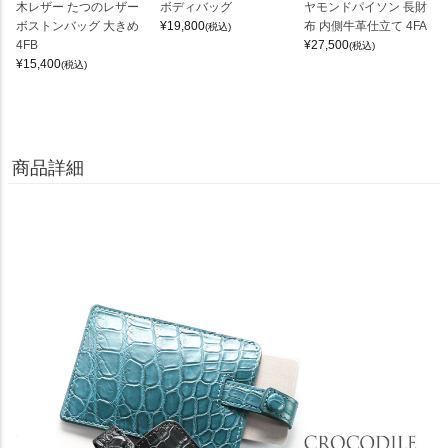
木レザー たつのレザー
ボディバッグ
ヤモンドパイソン 長財
ボストンバッグ 大きめ
¥
19,800
布 内側牛革仕立て 4FA
(税込)
4FB
¥
27,500
(税込)
¥
15,400
(税込)
商品詳細