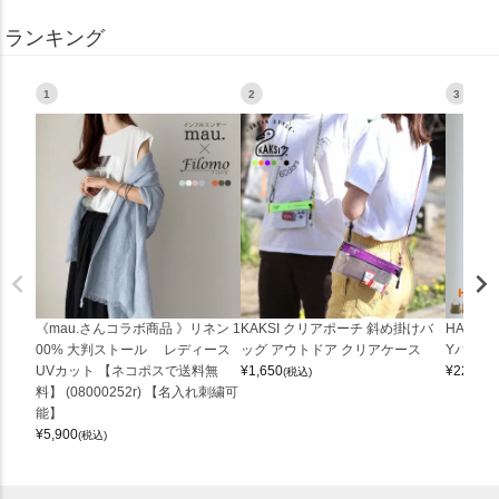
ランキング
1
2
3
《mau.さんコラボ商品 》リネン 1
KAKSI クリアポーチ 斜め掛けバ
HALEI
00% 大判ストール レディース
ッグ アウトドア クリアケース
Yバッグ 
UVカット 【ネコポスで送料無
¥
1,650
¥
22,000
(税込)
料】 (08000252r) 【名入れ刺繍可
能】
¥
5,900
(税込)