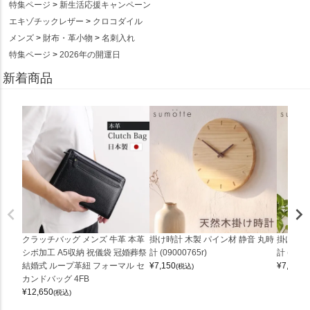
特集ページ
新生活応援キャンペーン
エキゾチックレザー
クロコダイル
メンズ
財布・革小物
名刺入れ
特集ページ
2026年の開運日
新着商品
クラッチバッグ メンズ 牛革 本革
掛け時計 木製 パイン材 静音 丸時
掛け時計
シボ加工 A5収納 祝儀袋 冠婚葬祭
計 (09000765r)
計 (0900
結婚式 ループ革紐 フォーマル セ
¥
7,150
¥
7,150
(税込)
(
カンドバッグ 4FB
¥
12,650
(税込)