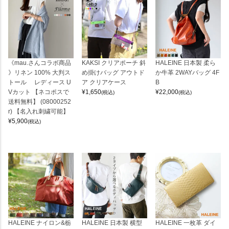
《mau.さんコラボ商品
KAKSI クリアポーチ 斜
HALEINE 日本製 柔ら
》リネン 100% 大判ス
め掛けバッグ アウトド
か牛革 2WAYバッグ 4F
トール レディース U
ア クリアケース
B
Vカット 【ネコポスで
¥
1,650
¥
22,000
(税込)
(税込)
送料無料】 (08000252
r) 【名入れ刺繍可能】
¥
5,900
(税込)
HALEINE ナイロン&栃
HALEINE 日本製 横型
HALEINE 一枚革 ダイ