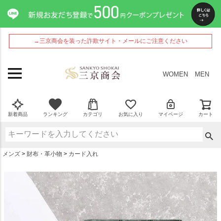
ペー
ジト
ップ
へ
→三京商会を装った詐欺サイト・メールにご注意ください
WOMEN
MEN
新着商品
ランキング
カテゴリ
お気に入り
マイページ
カート
メンズ
財布・革小物
カード入れ