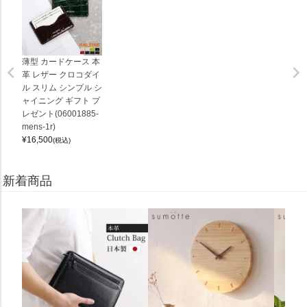
薄型 カードケース 本
革 レザー クロコダイ
ル スリム シンプル シ
ャイニング ギフト プ
レゼント(06001885-
mens-1r)
¥
16,500
(税込)
新着商品