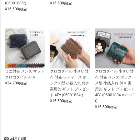
(06001885r)
¥
16,500
(税込)
¥
16,500
(税込)
ミニ財布 メンズ マット
クロコダイル 小さい財
クロコダイル 小さい財
クロコダイル 4FA
布 財布 レディース ボ
布 財布 メンズ ボック
¥
24,200
ックス型 小銭入れ 付き
ス型 小銭入れ 付き 実
(税込)
実用的 ギフト プレゼン
用的 ギフト プレゼント
ト 4FA (06001834r)
4FA (06001834-mens-1
¥
16,500
r)
(税込)
¥
16,500
(税込)
商品詳細