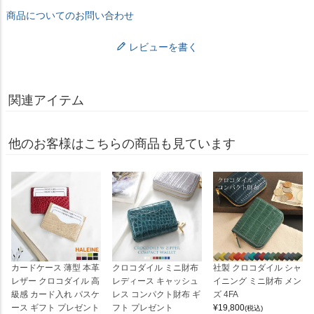
商品についてのお問い合わせ
レビューを書く
関連アイテム
他のお客様はこちらの商品も見ています
カードケース 薄型 本革
クロコダイル ミニ財布
社製 クロコダイル シャ
レザー クロコダイル 高
レディース キャッシュ
イニング ミニ財布 メン
級感 カード入れ パスケ
レス コンパクト財布 ギ
ズ 4FA
ース ギフト プレゼント
フト プレゼント
¥
19,800
(税込)