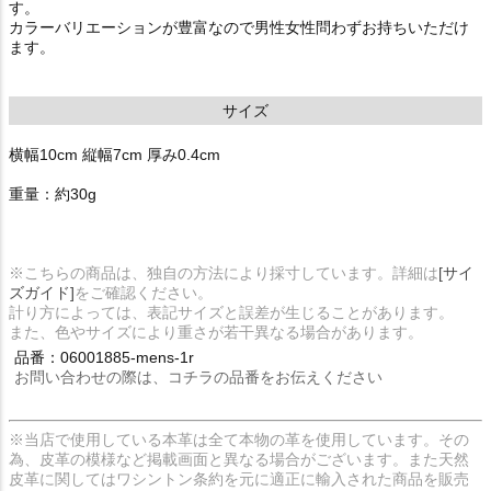
す。
カラーバリエーションが豊富なので男性女性問わずお持ちいただけ
ます。
サイズ
横幅10cm 縦幅7cm 厚み0.4cm
重量：約30g
※こちらの商品は、独自の方法により採寸しています。詳細は
[サイ
ズガイド]
をご確認ください。
計り方によっては、表記サイズと誤差が生じることがあります。
また、色やサイズにより重さが若干異なる場合があります。
品番：06001885-mens-1r
お問い合わせの際は、コチラの品番をお伝えください
※当店で使用している本革は全て本物の革を使用しています。その
為、皮革の模様など掲載画面と異なる場合がございます。また天然
皮革に関してはワシントン条約を元に適正に輸入された商品を販売