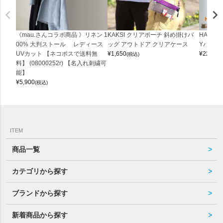
《mau.さんコラボ商品 》リネン 1
KAKSI クリアポーチ 斜め掛けバ
HALEI
00% 大判ストール レディース
ッグ アウトドア クリアケース
Yバッグ 
UVカット 【ネコポスで送料無
¥
1,650
¥
22,000
(税込)
料】 (08000252r) 【名入れ刺繍可
能】
¥
5,900
(税込)
ITEM
商品一覧
カテゴリから探す
ブランドから探す
新着商品から探す