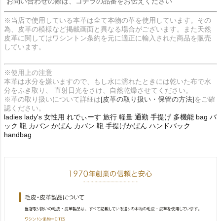
お問い合わせの際は、コチラの品番をお伝えください
※当店で使用している本革は全て本物の革を使用しています。その
為、皮革の模様など掲載画面と異なる場合がございます。また天然
皮革に関してはワシントン条約を元に適正に輸入された商品を販売
しています。
※使用上の注意
本革は水分を嫌いますので、もし水に濡れたときには乾いた布で水
分をふき取り、 直射日光をさけ、自然乾燥させてください。
※革の取り扱いについて詳細は
[皮革の取り扱い・保管の方法]
をご確
認ください。
ladies lady's 女性用 れでぃーす 旅行 軽量 通勤 手提げ 多機能 bag バ
ック 鞄 カバン かばん カバン 鞄 手提げかばん ハンドバック
handbag