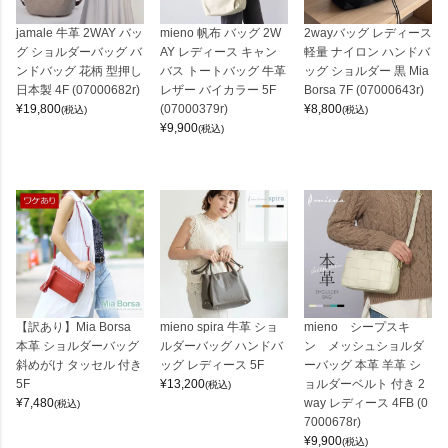
jamale 牛革 2WAY バッ
mieno 帆布 バッグ 2W
2wayバッグ レディース
グ ショルダーバッグ バ
AY レディース キャン
軽量 ナイロン ハンドバ
ンドバッグ 花柄 型押し
バス トートバッグ 牛革
ッグ ショルダー 黒 Mia
日本製 4F (07000682r)
レザー バイカラー 5F
Borsa 7F (07000643r)
¥
19,800
(07000379r)
¥
8,800
(税込)
(税込)
¥
9,900
(税込)
【訳あり】Mia Borsa
mieno spira 牛革 ショ
mieno シープスキ
本革 ショルダーバッグ
ルダーバッグ ハンドバ
ン メッシュショルダ
斜めがけ タッセル 付き
ッグ レディース 5F
ーバッグ 本革 羊革 シ
5F
¥
13,200
ョルダーベルト 付き 2
(税込)
¥
7,480
way レディース 4FB (0
(税込)
7000678r)
¥
9,900
(税込)