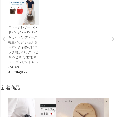
スネークレザー ハン
ドバッグ 2WAY ダイ
ヤカット/レディース
軽量バッグ ショルダ
ーバッグ 斜めがけバ
ッグ 軽いバッグ ヘビ
革 ヘビ革 母 女性 ギ
フト プレゼント 4FB
(7414r)
¥
11,204
(税込)
新着商品