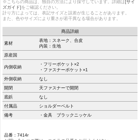
※こちらの商品は、独自の方法により採寸しています。詳細は
[サイ
ズガイド]
をご確認ください。
計り方によっては、表記サイズと誤差が生じることがあります。
また、色やサイズにより重さが若干異なる場合があります。
商品詳細
表地：スネーク、合皮
素材
内装：生地
原産国
・フリーポケット×2
内側収納
・ファスナーポケット×1
外側収納
なし
開閉
天ファスナーで開閉
底鋲
なし
付属品
ショルダーベルト
備考
・金具 ブラックニッケル
品番：7414r