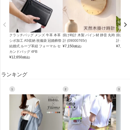
クラッチバッグ メンズ 牛革 本革
掛け時計 木製 パイン材 静音 丸時
掛け時計
シボ加工 A5収納 祝儀袋 冠婚葬祭
計 (09000765r)
計 (0900
結婚式 ループ革紐 フォーマル セ
¥
7,150
¥
7,150
(税込)
(
カンドバッグ 4FB
¥
12,650
(税込)
ランキング
1
2
3