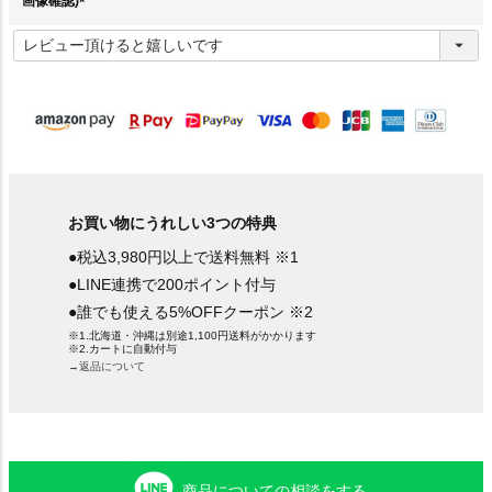
画像確認)
(
必
須
)
お買い物にうれしい3つの特典
●税込3,980円以上で送料無料 ※1
●LINE連携で200ポイント付与
●誰でも使える5%OFFクーポン ※2
※1.北海道・沖縄は別途1,100円送料がかかります
※2.カートに自動付与
→返品について
商品についての相談をする