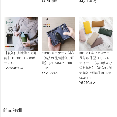
¥
4,730
¥
4,730
(税込)
(税込)
【名入れ 別途購入で可
mieno キーケース 財布
mieno L字ファスナー
能】 Jamale スマホポ
【名入れ 別途購入で可
長財布 薄型 スリム レ
ーチ C4
能】 (07000396-mens-
ディース 【ネコポスで
¥
20,900
1r) 5F
送料無料】【名入れ 別
(税込)
¥
6,270
途購入で可能】5F (070
(税込)
00387r)
¥
6,270
(税込)
商品詳細