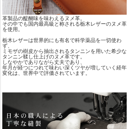
革製品の醍醐味を味わえるヌメ革。
その中でも国内最高級と称される栃木レザーのヌメ革
を使用。
栃木レザーは世界的にも有名で科学薬品を一切使わ
ず、
ミモザの樹皮から抽出されるタンニンを用いた希少な
タンニン鞣し仕上げのヌメ革です。
しなやかでありながら丈夫であり、
年月が経つにつれて味わい深くツヤが増していく経年
変化は、世界中で評価されています。