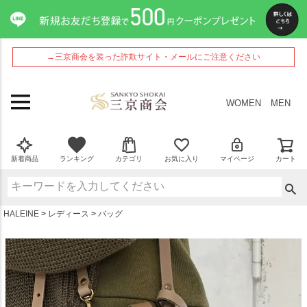
ペー
ジト
ップ
へ
→三京商会を装った詐欺サイト・メールにご注意ください
WOMEN
MEN
新着商品
ランキング
カテゴリ
お気に入り
マイページ
カート
HALEINE
レディース
バッグ