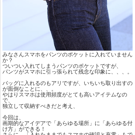
みなさんスマホをパンツのポケットに入れていません
か？
ついつい入れてしまうパンツのポケットですが、
パンツがスマホに引っ張られて残念な印象に、、、。
バッグに入れるのもアリですが、いちいち取り出すの
が面倒なことに、、。
やはりスマホは使用頻度がとても高いアイテムなの
で、
独立して収納すべきだと考え、
今回は、
画期的なアイデアで「あらゆる場所」に「あらゆる付
け方」ができる！
さらに、「入れたままでもスマホの確認と充電」もで