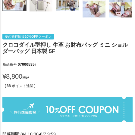
夏の旅行応援10%OFFクーポン
クロコダイル型押し 牛革 お財布バッグ ミニ ショル
ダーバッグ 日本製 5F
商品番号
07000535r
¥
8,800
税込
[
88
ポイント進呈 ]
開催期間:8/4 10:00-8/7 9:59