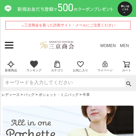
ペー
ジト
ップ
へ
→三京商会を装った詐欺サイト・メールにご注意ください
WOMEN
MEN
新着商品
ランキング
カテゴリ
お気に入り
マイページ
カート
レディース
バッグ
ポシェット・ミニバッグ
牛革