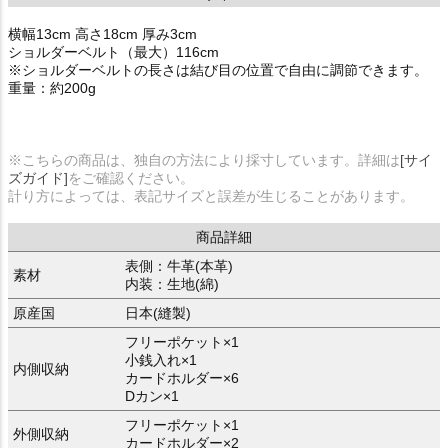
横幅13cm 高さ18cm 厚み3cm
ショルダーベルト（最大）116cm
※ショルダーベルトの長さは結び目の位置で自由に調節できます。
重量：約200g
※こちらの商品は、独自の方法により採寸しています。詳細は
[サイ
ズガイド]
をご確認ください。
計り方によっては、表記サイズと誤差が生じることがあります。
商品詳細
表側：牛革(本革)
素材
内装：生地(綿)
原産国
日本(縫製)
フリーポケット×1
小銭入れ×1
内側収納
カードホルダー×6
Dカン×1
フリーポケット×1
外側収納
カードホルダー×2