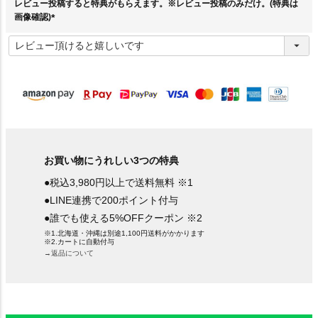
レビュー投稿すると特典がもらえます。※レビュー投稿のみだけ。(特典は
画像確認)
(
必
須
)
お買い物にうれしい3つの特典
●税込3,980円以上で送料無料 ※1
●LINE連携で200ポイント付与
●誰でも使える5%OFFクーポン ※2
※1.北海道・沖縄は別途1,100円送料がかかります
※2.カートに自動付与
→返品について