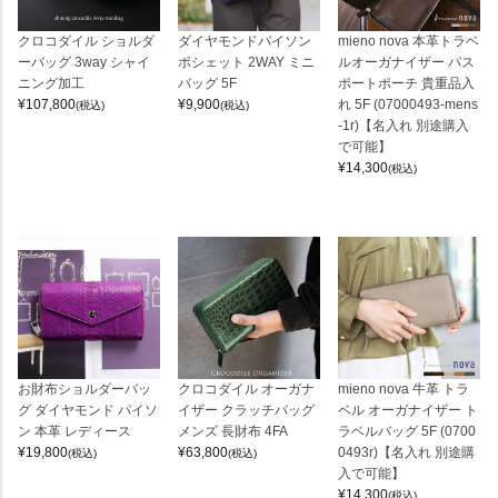
クロコダイル ショルダ
ダイヤモンドパイソン
mieno nova 本革トラベ
ーバッグ 3way シャイ
ポシェット 2WAY ミニ
ルオーガナイザー パス
ニング加工
バッグ 5F
ポートポーチ 貴重品入
¥
107,800
¥
9,900
れ 5F (07000493-mens
(税込)
(税込)
-1r)【名入れ 別途購入
で可能】
¥
14,300
(税込)
お財布ショルダーバッ
クロコダイル オーガナ
mieno nova 牛革 トラ
グ ダイヤモンド パイソ
イザー クラッチバッグ
ベル オーガナイザー ト
ン 本革 レディース
メンズ 長財布 4FA
ラベルバッグ 5F (0700
¥
19,800
¥
63,800
0493r)【名入れ 別途購
(税込)
(税込)
入で可能】
¥
14,300
(税込)