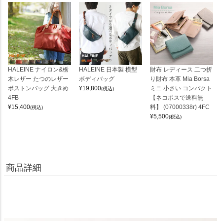
HALEINE ナイロン&栃
HALEINE 日本製 横型
財布 レディース 二つ折
木レザー たつのレザー
ボディバッグ
り財布 本革 Mia Borsa
ボストンバッグ 大きめ
¥
19,800
ミニ 小さい コンパクト
(税込)
4FB
【ネコポスで送料無
¥
15,400
料】 (07000338r) 4FC
(税込)
¥
5,500
(税込)
商品詳細