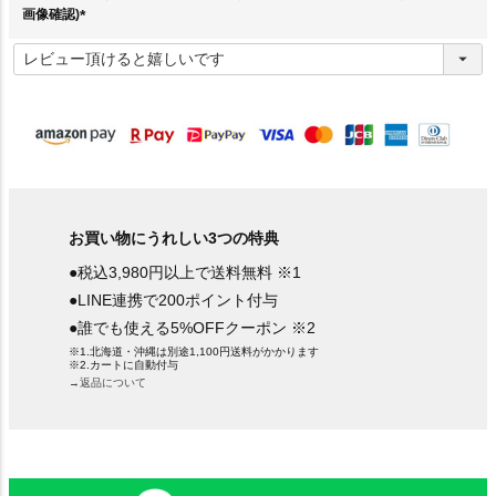
画像確認)
(
必
須
)
お買い物にうれしい3つの特典
●税込3,980円以上で送料無料 ※1
●LINE連携で200ポイント付与
●誰でも使える5%OFFクーポン ※2
※1.北海道・沖縄は別途1,100円送料がかかります
※2.カートに自動付与
→返品について