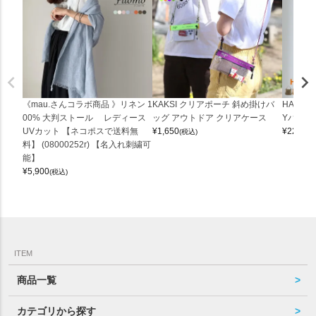
《mau.さんコラボ商品 》リネン 1
KAKSI クリアポーチ 斜め掛けバ
HALEI
00% 大判ストール レディース
ッグ アウトドア クリアケース
Yバッグ 
UVカット 【ネコポスで送料無
¥
1,650
¥
22,000
(税込)
料】 (08000252r) 【名入れ刺繍可
能】
¥
5,900
(税込)
ITEM
商品一覧
カテゴリから探す