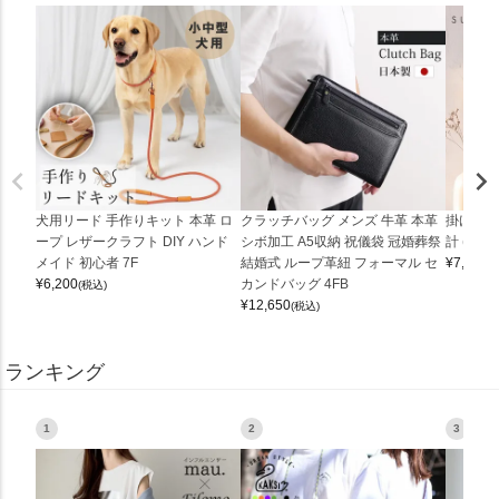
犬用リード 手作りキット 本革 ロ
クラッチバッグ メンズ 牛革 本革
掛け時計
ープ レザークラフト DIY ハンド
シボ加工 A5収納 祝儀袋 冠婚葬祭
計 (0900
メイド 初心者 7F
結婚式 ループ革紐 フォーマル セ
¥
7,150
(
¥
6,200
カンドバッグ 4FB
(税込)
¥
12,650
(税込)
ランキング
1
2
3