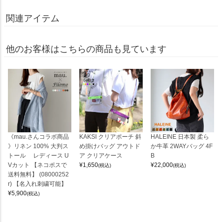
関連アイテム
他のお客様はこちらの商品も見ています
《mau.さんコラボ商品
KAKSI クリアポーチ 斜
HALEINE 日本製 柔ら
》リネン 100% 大判ス
め掛けバッグ アウトド
か牛革 2WAYバッグ 4F
トール レディース U
ア クリアケース
B
Vカット 【ネコポスで
¥
1,650
¥
22,000
(税込)
(税込)
送料無料】 (08000252
r) 【名入れ刺繍可能】
¥
5,900
(税込)