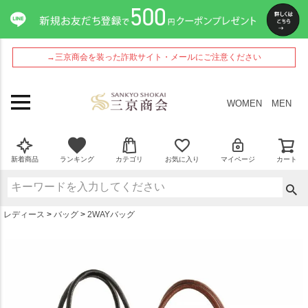
ペー
ジト
ップ
へ
→三京商会を装った詐欺サイト・メールにご注意ください
WOMEN
MEN
新着商品
ランキング
カテゴリ
お気に入り
マイページ
カート
レディース
バッグ
2WAYバッグ