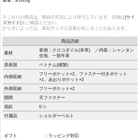
重量：約920g
※こちらの商品は、独自の方法により採寸しています。詳細は
[サイ
ズガイド]
をご確認ください。
計り方によっては、表記サイズと誤差が生じることがあります。
商品詳細
表側：クロコダイル(本革) ／内装：シャンタン
素材
生地、一部牛革
原産国
ベトナム(縫製)
フリーポケット×2、ファスナー付きポケット
内側収納
×1、あおりポケット×2
外側収納
フリーポケット×2
開閉
天ファスナー
底鋲
5つ
付属品
ショルダーベルト
ギフト
：ラッピング対応