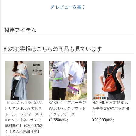
レビューを書く
関連アイテム
他のお客様はこちらの商品も見ています
《mau.さんコラボ商品
KAKSI クリアポーチ 斜
HALEINE 日本製 柔ら
》リネン 100% 大判ス
め掛けバッグ アウトド
か牛革 2WAYバッグ 4F
トール レディース U
ア クリアケース
B
Vカット 【ネコポスで
¥
1,650
¥
22,000
(税込)
(税込)
送料無料】 (08000252
r) 【名入れ刺繍可能】