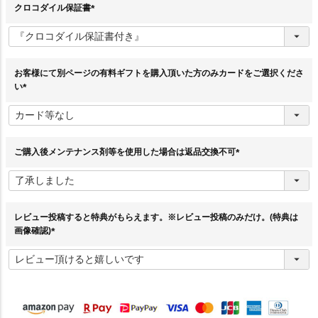
クロコダイル保証書
(
必
須
)
お客様にて別ページの有料ギフトを購入頂いた方のみカードをご選択くださ
い
(
必
須
)
ご購入後メンテナンス剤等を使用した場合は返品交換不可
(
必
須
)
レビュー投稿すると特典がもらえます。※レビュー投稿のみだけ。(特典は
画像確認)
(
必
須
)