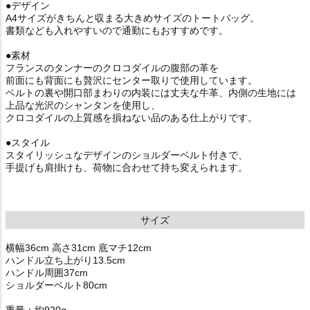
●デザイン
A4サイズがきちんと収まる大きめサイズのトートバッグ。
書類なども入れやすいので通勤にもおすすめです。
●素材
フランスのタンナーのクロコダイルの腹部の革を
前面にも背面にも贅沢にセンター取りで使用しています。
ベルトの裏や開口部まわりの内装には丈夫な牛革、内側の生地には
上品な光沢のシャンタンを使用し、
クロコダイルの上質感を損ねない品のある仕上がりです。
●スタイル
スタイリッシュなデザインのショルダーベルト付きで、
手提げも肩掛けも、荷物に合わせて持ち変えられます。
サイズ
横幅36cm 高さ31cm 底マチ12cm
ハンドル立ち上がり13.5cm
ハンドル周囲37cm
ショルダーベルト80cm