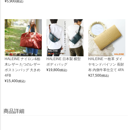
¥
5,900
(税込)
HALEINE ナイロン&栃
HALEINE 日本製 横型
HALEINE 一枚革 ダイ
木レザー たつのレザー
ボディバッグ
ヤモンドパイソン 長財
ボストンバッグ 大きめ
¥
19,800
布 内側牛革仕立て 4FA
(税込)
4FB
¥
27,500
(税込)
¥
15,400
(税込)
商品詳細