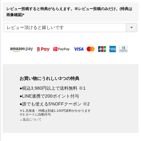
)
レビュー投稿すると特典がもらえます。※レビュー投稿のみだけ。(特典は
画像確認)
(
必
須
)
お買い物にうれしい3つの特典
●税込3,980円以上で送料無料 ※1
●LINE連携で200ポイント付与
●誰でも使える5%OFFクーポン ※2
※1.北海道・沖縄は別途1,100円送料がかかります
※2.カートに自動付与
→返品について