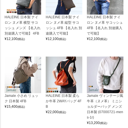
HALEINE 日本製 ナイ
HALEINE 日本製 ナイ
HALEINE 日本製 ナイ
ロン ヌメ革 横型 サコ
ロン ヌメ革 縦型 サコ
ロン ヌメ革 サコッシュ
ッシュ メンズ 【名入れ
ッシュ 4FB 【名入れ 別
4FB 【名入れ 別途購入
別途購入で可能】 4FB
途購入で可能】
で可能】
¥
12,100
¥
12,100
¥
12,100
(税込)
(税込)
(税込)
Jamale 小さめ リュッ
HALEINE 日本製 柔ら
Jamale ヴィンテージ風
ク 日本製 4FB
か牛革 2WAYバッグ 4F
牛革（ヌメ革） ミニシ
¥
15,400
B
ョルダーバッグ メンズ
(税込)
¥
22,000
日本製 (07000721-men
(税込)
s-1r)
¥
13,200
(税込)