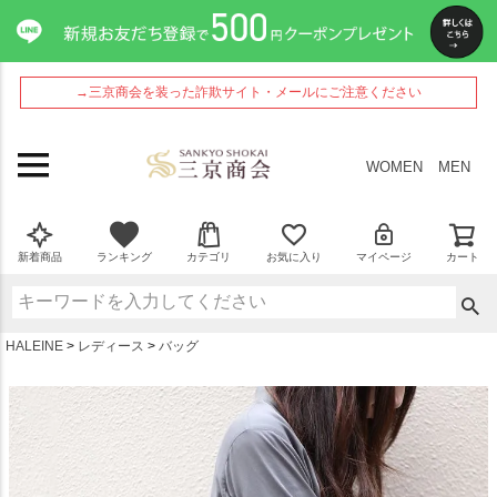
ペー
ジト
ップ
へ
→三京商会を装った詐欺サイト・メールにご注意ください
WOMEN
MEN
新着商品
ランキング
カテゴリ
お気に入り
マイページ
カート
HALEINE
レディース
バッグ