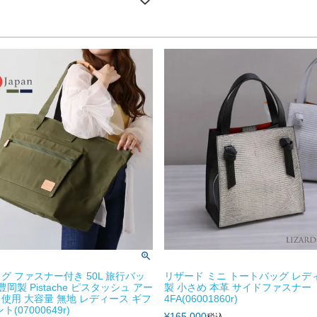
グ ファスナー付き 50L 旅行バッ
リザード ミニ トートバッグ レデ
豊岡製 Pistache ピスタッシュ アー
製 小さめ 本革 サイドファスナー
使用 大容量 無地 レディース ギフ
4FA(06001860r)
(07000649r)
¥
165,000
税込