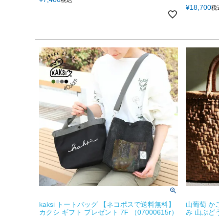
¥
18,700
税
kaksi トートバッグ 【ネコポスで送料無料】
山葡萄 か
カクシ ギフト プレゼント 7F （07000615r）
み 山ぶどう