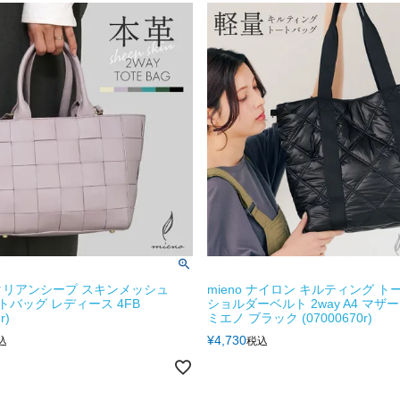
 イタリアンシープ スキンメッシュ
mieno ナイロン キルティング ト
ートバッグ レディース 4FB
ショルダーベルト 2way A4 マザ
r)
ミエノ ブラック (07000670r)
¥
4,730
込
税込