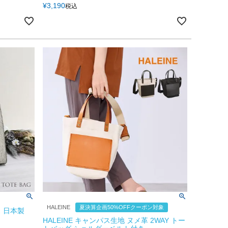
¥
3,190
税込
HALEINE
夏決算企画50%OFFクーポン対象
 日本製
HALEINE キャンパス生地 ヌメ革 2WAY トー