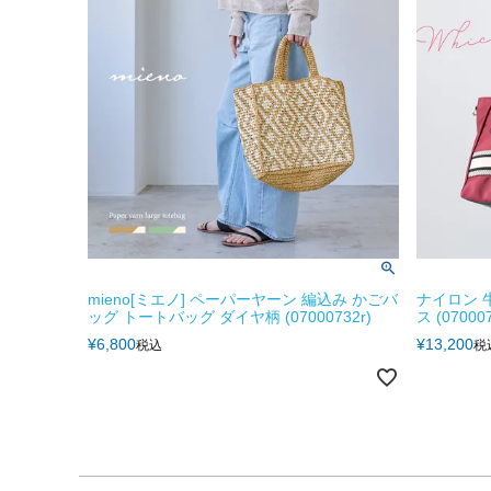
mieno[ミエノ] ペーパーヤーン 編込み かごバ
ナイロン 
ッグ トートバッグ ダイヤ柄 (07000732r)
ス (070007
¥
6,800
¥
13,200
税込
税