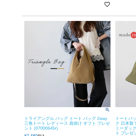
トライアングル バッグ トート バッグ 2way
トートバッ
三角トート レディース 肩掛け ギフト プレゼ
ク 日本製 
ント (07000645r)
ミーダック
ト プレゼント
¥
7,480
税込