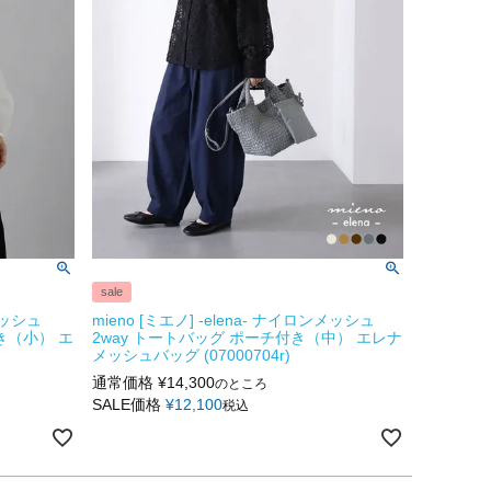
sale
ンメッシュ
mieno [ミエノ] -elena- ナイロンメッシュ
き（小） エ
2way トートバッグ ポーチ付き（中） エレナ
メッシュバッグ (07000704r)
通常価格
¥
14,300
のところ
SALE価格
¥
12,100
税込