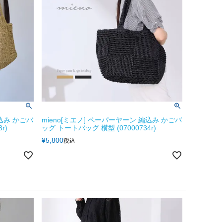
編込み かごバ
mieno[ミエノ] ペーパーヤーン 編込み かごバ
r)
ッグ トートバッグ 横型 (07000734r)
¥
5,800
税込