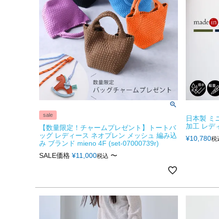
sale
日本製 ミ
加工 レディー
【数量限定！チャームプレゼント】トートバ
ッグ レディース ネオプレン メッシュ 編み込
¥
10,780
税
み ブランド mieno 4F (set-07000739r)
SALE価格
¥
11,000
〜
税込