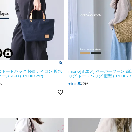
ニトートバッグ 軽量ナイロン 撥水
mieno[ミエノ] ペーパーヤーン 
ス 4FB (07000729r)
ッグ トートバッグ 縦型 (07000733
¥
5,500
込
税込