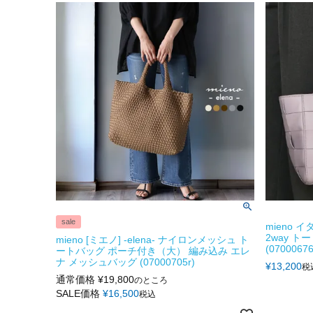
sale
mieno
2way ト
mieno [ミエノ] -elena- ナイロンメッシュ ト
(07000676
ートバッグ ポーチ付き（大） 編み込み エレ
ナ メッシュバッグ (07000705r)
¥
13,200
税
通常価格
¥
19,800
のところ
SALE価格
¥
16,500
税込