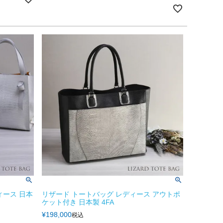
ィース 日本
リザード トートバッグ レディース アウトポ
ケット付き 日本製 4FA
¥
198,000
税込