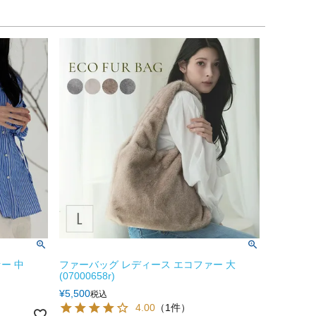
ー 中
ファーバッグ レディース エコファー 大
(07000658r)
¥
5,500
税込
4.00
（1件）