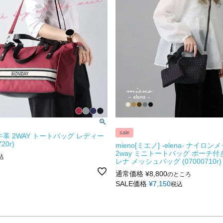
sale
牛革 2WAY トートバッグ レディー
20r)
mieno[ミエノ] -elena- ナイロ
2way ミニトートバッグ ポーチ付
込
レナ メッシュバッグ (07000710r)
通常価格
¥
8,800
のところ
SALE価格
¥
7,150
税込