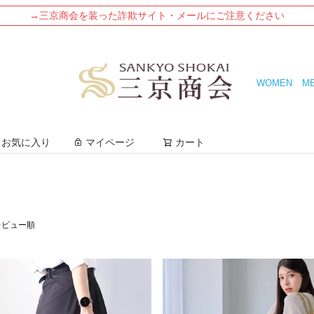
→三京商会を装った詐欺サイト・メールにご注意ください
WOMEN
M
検索
お気に入り
マイページ
カート
レビュー順