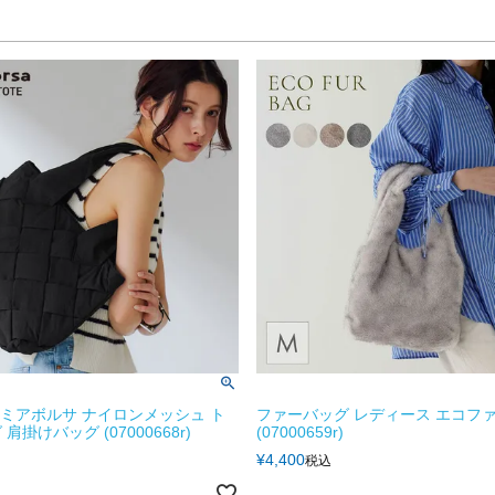
rsa ミアボルサ ナイロンメッシュ ト
ファーバッグ レディース エコファ
肩掛けバッグ (07000668r)
(07000659r)
¥
4,400
税込