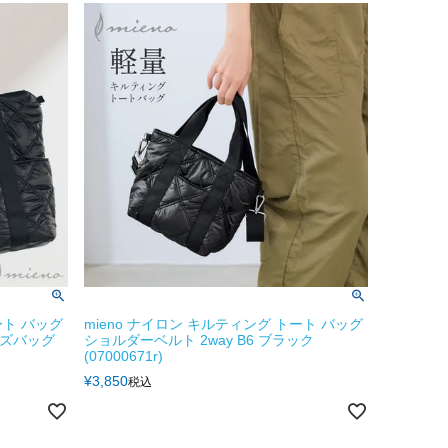
ート バッグ
mieno ナイロン キルティング トート バッグ
ーズバッグ
ショルダーベルト 2way B6 ブラック
(07000671r)
¥
3,850
税込