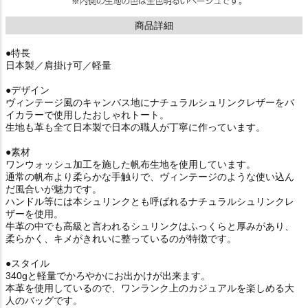
商品詳細
●特長
日本製／肩掛け可／軽量
●デザイン
ヴィンテージ風のキャンバス地にナチュラルシュリンクレザーをバ
イカラーで使用したおしゃれトート。
生地も革も全て日本製で日本の職人が丁寧に作っています。
●素材
ワンウォッシュ加工を施した帆布生地を使用しています。
通常の帆布より柔らかな手触りで、ヴィンテージのような使い込ん
だ風合いが魅力です。
ハンドル等には本シュリンクとも呼ばれるナチュラルシュリンクレ
ザーを使用。
牛革の中でも高級と言われるシュリンクはふっくらと厚みがあり、
柔らかく、キメがきれいに整っているのが特徴です。
●スタイル
340gと軽量でかろやかにお出かけが出来ます。
本革を使用しているので、ワンランク上のカジュアルを楽しめる大
人のバッグです。