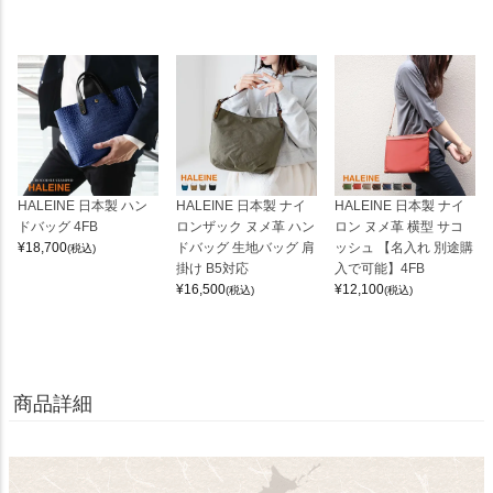
HALEINE 日本製 ハン
HALEINE 日本製 ナイ
HALEINE 日本製 ナイ
ドバッグ 4FB
ロンザック ヌメ革 ハン
ロン ヌメ革 横型 サコ
¥
18,700
ドバッグ 生地バッグ 肩
ッシュ 【名入れ 別途購
(税込)
掛け B5対応
入で可能】4FB
¥
16,500
¥
12,100
(税込)
(税込)
商品詳細