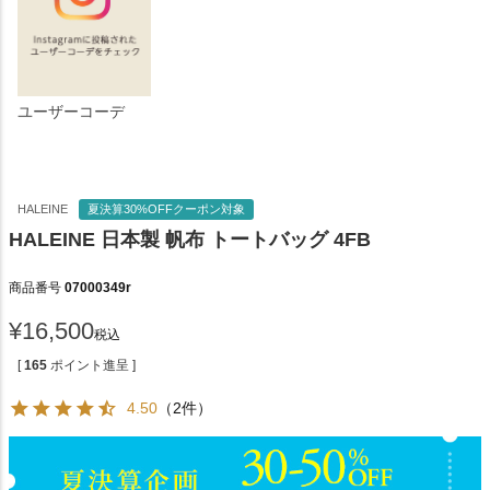
ユーザーコーデ
HALEINE
夏決算30%OFFクーポン対象
HALEINE 日本製 帆布 トートバッグ 4FB
商品番号
07000349r
¥
16,500
税込
[
165
ポイント進呈 ]
4.50
（2件）