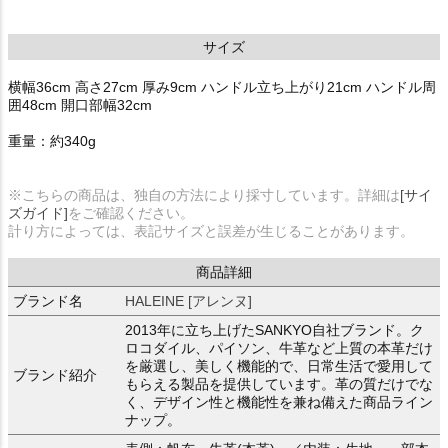
サイズ
横幅36cm 高さ27cm 厚み9cm ハンドル立ち上がり21cm ハンドル周
囲48cm 開口部幅32cm
重量：約340g
※こちらの商品は、独自の方法により採寸しています。詳細は
[サイ
ズガイド]
をご確認ください。
計り方によっては、表記サイズと誤差が生じることがあります。
商品詳細
ブランド名
HALEINE [アレンヌ]
2013年に立ち上げたSANKYO自社ブランド。ク
ロコダイル、パイソン、牛革など上質の本革だけ
を厳選し、美しく機能的で、日常生活で愛用して
ブランド紹介
もらえる製品を提供しています。革の質だけでな
く、デザイン性と機能性を兼ね備えた商品ライン
ナップ。