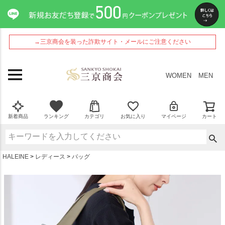
ペー
ジト
ップ
へ
→三京商会を装った詐欺サイト・メールにご注意ください
WOMEN
MEN
新着商品
ランキング
カテゴリ
お気に入り
マイページ
カート
HALEINE
レディース
バッグ