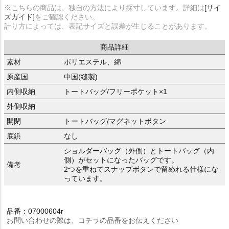
※こちらの商品は、独自の方法により採寸しています。詳細は
[サイ
ズガイド]
をご確認ください。
計り方によっては、表記サイズと誤差が生じることがあります。
商品詳細
素材
ポリエステル、綿
原産国
中国(縫製)
内側収納
トートバッグ/フリーポケット×1
外側収納
開閉
トートバッグ/マグネットボタン
底鋲
なし
ショルダーバッグ（外側）とトートバッグ（内
側）がセットになったバッグです。
備考
2つを重ねてスナップボタンで留めれる仕様にな
っています。
品番：07000604r
お問い合わせの際は、コチラの品番をお伝えください