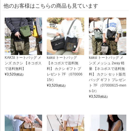
他のお客様はこちらの商品も見ています
KAKSI トートバッグ メ
kaksi トートバッグ
kaksi トートバッグ メ
ンズ カクシ 【ネコポス
【ネコポスで送料無
ンズ メッシュ 2way 軽
で送料無料】
料】 カクシ ギフト プ
量 【ネコポスで送料無
¥
3,520
レゼント 7F （070006
料】 カクシ セット販売
(税込)
15r）
バッグ ギフト プレゼン
¥
3,520
ト 7F （07000615-men
(税込)
s-1r）
¥
3,520
(税込)