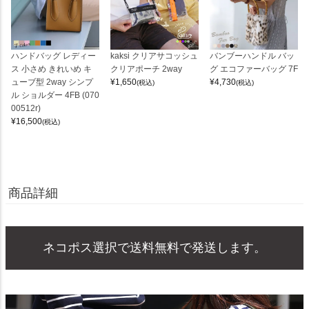
ハンドバッグ レディー
kaksi クリアサコッシュ
バンブーハンドル バッ
ス 小さめ きれいめ キ
クリアポーチ 2way
グ エコファーバッグ 7F
ューブ型 2way シンプ
¥
1,650
¥
4,730
(税込)
(税込)
ル ショルダー 4FB (070
00512r)
¥
16,500
(税込)
商品詳細
ネコポス選択で送料無料で発送します。