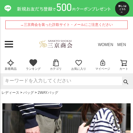
ペー
ジト
ップ
へ
→三京商会を装った詐欺サイト・メールにご注意ください
WOMEN
MEN
新着商品
ランキング
カテゴリ
お気に入り
マイページ
カート
レディース
バッグ
2WAYバッグ