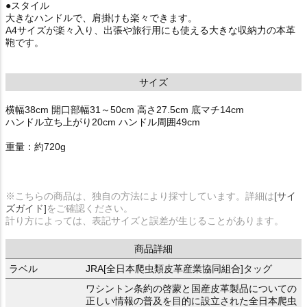
●スタイル
大きなハンドルで、肩掛けも楽々できます。
A4サイズが楽々入り、出張や旅行用にも使える大きな収納力の本革
鞄です。
サイズ
横幅38cm 開口部幅31～50cm 高さ27.5cm 底マチ14cm
ハンドル立ち上がり20cm ハンドル周囲49cm
重量：約720g
※こちらの商品は、独自の方法により採寸しています。詳細は
[サイ
ズガイド]
をご確認ください。
計り方によっては、表記サイズと誤差が生じることがあります。
商品詳細
ラベル
JRA[全日本爬虫類皮革産業協同組合]タッグ
ワシントン条約の啓蒙と国産皮革製品についての
正しい情報の普及を目的に設立された全日本爬虫