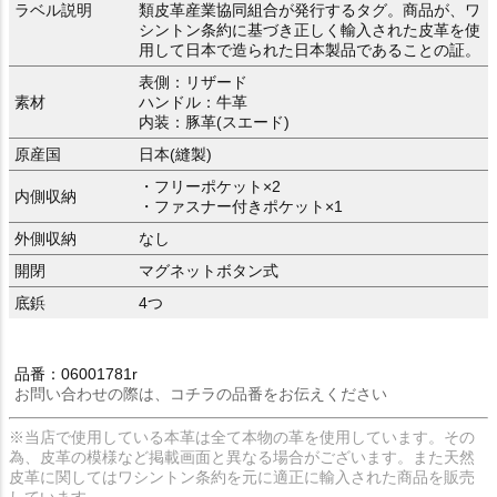
ラベル説明
類皮革産業協同組合が発行するタグ。商品が、ワ
シントン条約に基づき正しく輸入された皮革を使
用して日本で造られた日本製品であることの証。
表側：リザード
素材
ハンドル：牛革
内装：豚革(スエード)
原産国
日本(縫製)
・フリーポケット×2
内側収納
・ファスナー付きポケット×1
外側収納
なし
開閉
マグネットボタン式
底鋲
4つ
品番：06001781r
お問い合わせの際は、コチラの品番をお伝えください
※当店で使用している本革は全て本物の革を使用しています。その
為、皮革の模様など掲載画面と異なる場合がございます。また天然
皮革に関してはワシントン条約を元に適正に輸入された商品を販売
しています。