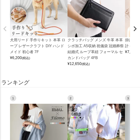
犬用リード 手作りキット 本革 ロ
クラッチバッグ メンズ 牛革 本革
掛け時計
ープ レザークラフト DIY ハンド
シボ加工 A5収納 祝儀袋 冠婚葬祭
計 (0900
メイド 初心者 7F
結婚式 ループ革紐 フォーマル セ
¥
7,150
(
¥
6,200
カンドバッグ 4FB
(税込)
¥
12,650
(税込)
ランキング
1
2
3