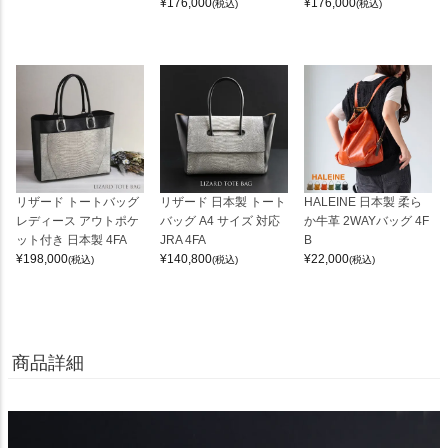
¥
176,000
¥
176,000
(税込)
(税込)
リザード トートバッグ
リザード 日本製 トート
HALEINE 日本製 柔ら
レディース アウトポケ
バッグ A4 サイズ 対応
か牛革 2WAYバッグ 4F
ット付き 日本製 4FA
JRA 4FA
B
¥
198,000
¥
140,800
¥
22,000
(税込)
(税込)
(税込)
商品詳細