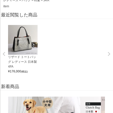
レディース
バッグ
特集
JRA
item
最近閲覧した商品
リザード トートバッ
グ レディース 日本製
4FA
¥
176,000
(税込)
新着商品