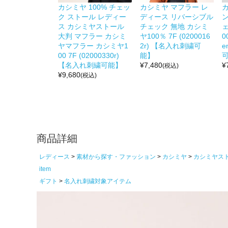
カシミヤ 100% チェッ
カシミヤ マフラー レ
ク ストール レディー
ディース リバーシブル
ス カシミヤストール
チェック 無地 カシミ
ェ
大判 マフラー カシミ
ヤ100％ 7F (0200016
0
ヤマフラー カシミヤ1
2r) 【名入れ刺繍可
e
00 7F (02000330r)
能】
【名入れ刺繍可能】
¥
7,480
¥
(税込)
¥
9,680
(税込)
商品詳細
レディース
素材から探す・ファッション
カシミヤ
カシミヤス
item
ギフト
名入れ刺繍対象アイテム