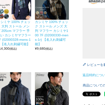
シミヤ 100% チェッ
カシミヤ 100% チェッ
 大判 ストール メン
ク ストール メンズ 大
 205cm マフラー 手
判 マフラー カシミヤ1
洗い カシミヤマフラー
00 7F (02000330-men
F (02000328-mens-1
s-1r) 【名入れ刺繍可
) 【名入れ刺繍可能】
能】
14,300
¥
9,680
(税込)
(税込)
レビューを
返品特約につ
商品について