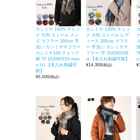
カシミヤ 100% チェッ
カシミヤ 100% チェッ
カ
ク 大判 ストール メン
ク 大判 ストール レデ
ク
ズ マフラー 200cm 手
ィース 205cm マフラ
ズ
洗い カシミヤマフラー
ー 手洗い カシミヤマ
カシミヤ100 チェック
フラー 7F (02000328
7
柄 7F (02000333-men
r) 【名入れ刺繍可能】
r
s-1r) 【名入れ刺繍可
¥
14,300
¥
(税込)
能】
¥
5,500
(税込)