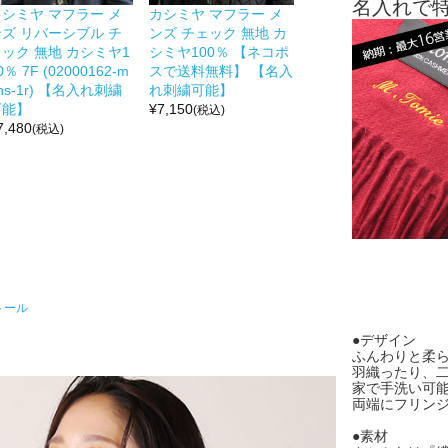
名入れで
カシミヤ マフラー メ
カシミヤ マフラー メ
ンズ リバーシブル チ
ンズ チェック 無地 カ
ック 無地 カシミヤ1
シミヤ100％ 【ネコポ
0％ 7F (02000162-m
スで送料無料】 【名入
ns-1r) 【名入れ刺繍
れ刺繍可能】
可能】
¥
7,150
(税込)
7,480
(税込)
トール
●デザイン
ふんわりと柔ら
羽織ったり、
家で手洗い可
両端にフリン
●素材