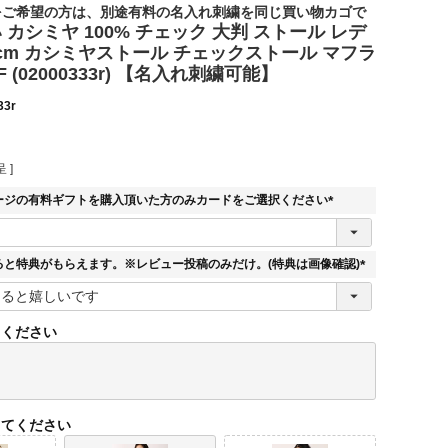
をご希望の方は、別途有料の名入れ刺繍を同じ買い物カゴで
カシミヤ 100% チェック 大判 ストール レデ
い
0cm カシミヤストール チェックストール マフラ
F (02000333r) 【名入れ刺繍可能】
33r
 ]
ージの有料ギフトを購入頂いた方のみカードをご選択ください
(
必
須
ると特典がもらえます。※レビュー投稿のみだけ。(特典は画像確認)
)
(
必
須
てください
)
してください