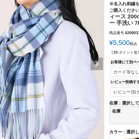
※名入れ刺繍
ご購入くださ
ィース 20
ー 手洗い 7
商品番号
020003
¥
5,500
税込
[
55
ポイント進呈
お客様にて別ペ
レビュー投稿す
在庫
選択し
在庫
カラー
選択