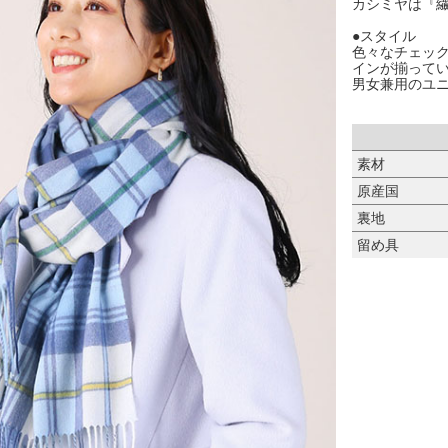
カシミヤは『
●スタイル
色々なチェッ
インが揃って
男女兼用のユ
素材
原産国
裏地
留め具