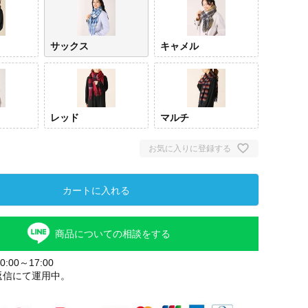
サックス
キャメル
レッド
マルチ
お気に入りに登録する
グレー
サックス
キャ
カートに入れる
商品についての相談をする
:00～17:00
返信にて運用中。