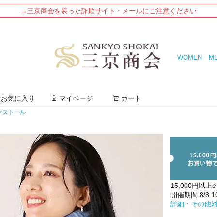
→三京商会を装った詐欺サイト・メールにご注意ください
WOMEN
M
検索
お気に入り
マイページ
カート
ヤストール
15,000円以上
開催期間:8/8 10:
詳細・その他