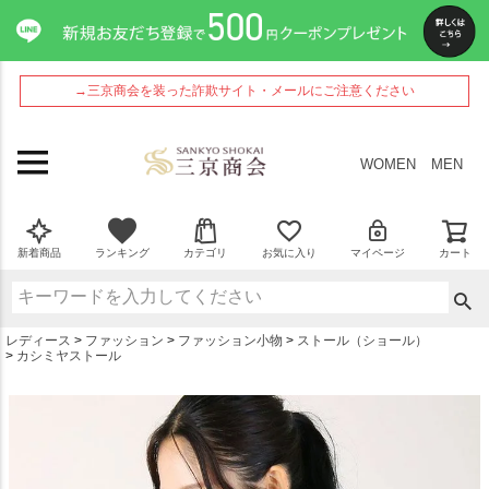
ペー
ジト
ップ
へ
→三京商会を装った詐欺サイト・メールにご注意ください
WOMEN
MEN
新着商品
ランキング
カテゴリ
お気に入り
マイページ
カート
レディース
ファッション
ファッション小物
ストール（ショール）
カシミヤストール