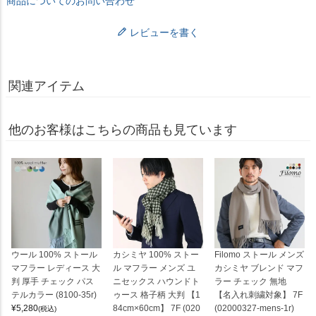
商品についてのお問い合わせ
レビューを書く
関連アイテム
他のお客様はこちらの商品も見ています
ウール 100% ストール
カシミヤ 100% ストー
Filomo ストール メンズ
マフラー レディース 大
ル マフラー メンズ ユ
カシミヤ ブレンド マフ
判 厚手 チェック パス
ニセックス ハウンドト
ラー チェック 無地
テルカラー (8100-35r)
ゥース 格子柄 大判 【1
【名入れ刺繍対象】 7F
¥
5,280
84cm×60cm】 7F (020
(02000327-mens-1r)
(税込)