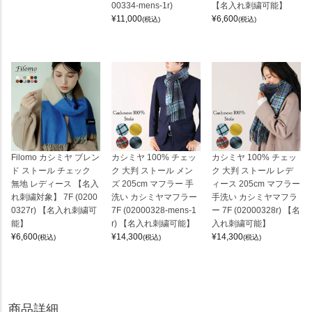
00334-mens-1r)
【名入れ刺繍可能】
¥
11,000
¥
6,600
(税込)
(税込)
Filomo カシミヤ ブレン
カシミヤ 100% チェッ
カシミヤ 100% チェッ
ド ストール チェック
ク 大判 ストール メン
ク 大判 ストール レデ
無地 レディース 【名入
ズ 205cm マフラー 手
ィース 205cm マフラー
れ刺繍対象】 7F (0200
洗い カシミヤマフラー
手洗い カシミヤマフラ
0327r) 【名入れ刺繍可
7F (02000328-mens-1
ー 7F (02000328r) 【名
能】
r) 【名入れ刺繍可能】
入れ刺繍可能】
¥
6,600
¥
14,300
¥
14,300
(税込)
(税込)
(税込)
商品詳細