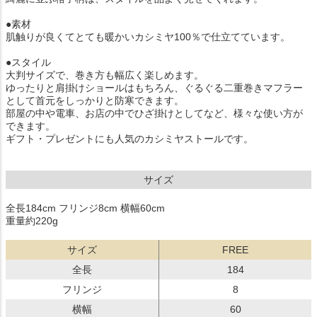
●素材
肌触りが良くてとても暖かいカシミヤ100％で仕立てています。
●スタイル
大判サイズで、巻き方も幅広く楽しめます。
ゆったりと肩掛けショールはもちろん、ぐるぐる二重巻きマフラー
として首元をしっかりと防寒できます。
部屋の中や電車、お店の中でひざ掛けとしてなど、様々な使い方が
できます。
ギフト・プレゼントにも人気のカシミヤストールです。
サイズ
全長184cm フリンジ8cm 横幅60cm
重量約220g
サイズ
FREE
全長
184
フリンジ
8
横幅
60