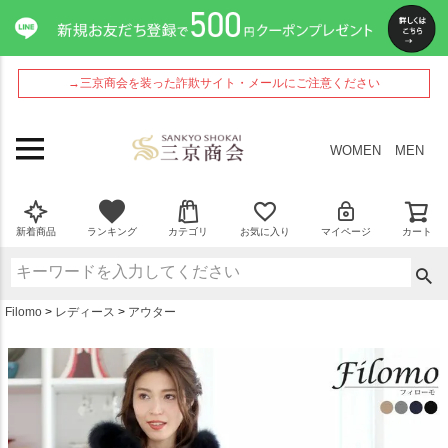
ペー
ジト
ップ
へ
→三京商会を装った詐欺サイト・メールにご注意ください
WOMEN
MEN
新着商品
ランキング
カテゴリ
お気に入り
マイページ
カート
Filomo
レディース
アウター