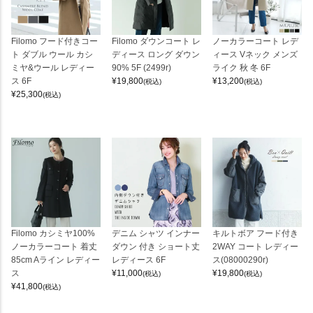
Filomo フード付きコー
Filomo ダウンコート レ
ノーカラーコート レデ
ト ダブル ウール カシ
ディース ロング ダウン
ィース Vネック メンズ
ミヤ&ウール レディー
90% 5F (2499r)
ライク 秋 冬 6F
ス 6F
¥
19,800
¥
13,200
(税込)
(税込)
¥
25,300
(税込)
Filomo カシミヤ100%
デニム シャツ インナー
キルトボア フード付き
ノーカラーコート 着丈
ダウン 付き ショート丈
2WAY コート レディー
85cm Aライン レディー
レディース 6F
ス(08000290r)
ス
¥
11,000
¥
19,800
(税込)
(税込)
¥
41,800
(税込)