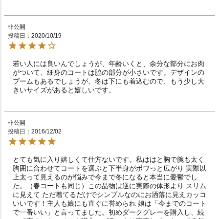
非公開
投稿日
2020/10/19
若い人には良いんでしょうが、年齢いくと、余分な部分にお肉
がついて、細身のコートは脇の部分が小さいです。デザインの
ブームもあるでしょうが、冬は下にも着込むので、もう少し大
きいサイズがあると嬉しいです。
非公開
投稿日
2016/12/02
とても気に入り嬉しくて仕方ないです。私ははと胸で腕も太く
胸囲に合わせてコートを選ぶと下半身がボワっと広がり 実際以
上太って見えるのが悩みで今まで冬になると本当に憂鬱でし
た。（春コートも同じ）この品物は逆に実際の体形より スリム
に見えて ただ着てるだけでシンプルなのにお洒落に見えカッコ
いいです！主人も娘にも直ぐに誉められ 娘は「今までのコート
で一番いい」と言ってました。初めダークグレーを購入し、続