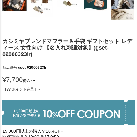
カシミヤブレンドマフラー＆手袋 ギフトセット レデ
ィース 女性向け 【名入れ刺繍対象】(gset-
02000323lr)
商品番号
gset-02000323lr
¥
7,700
〜
税込
[
77
ポイント進呈 ]
〜
15,000円以上の購入で10%OFF
開催期間:8/8 10:00-8/17 9:59