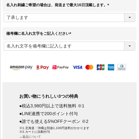
)
名入れ刺繍ご希望の場合は、発送まで最大16日頂戴します。
(
必
須
)
備考欄に名入れ文字をご記入ください
(
必
須
)
お買い物にうれしい3つの特典
●税込3,980円以上で送料無料 ※1
●LINE連携で200ポイント付与
●誰でも使える5%OFFクーポン ※2
※1.北海道・沖縄は別途1,100円送料がかかります
※2.カートに自動付与
→返品について