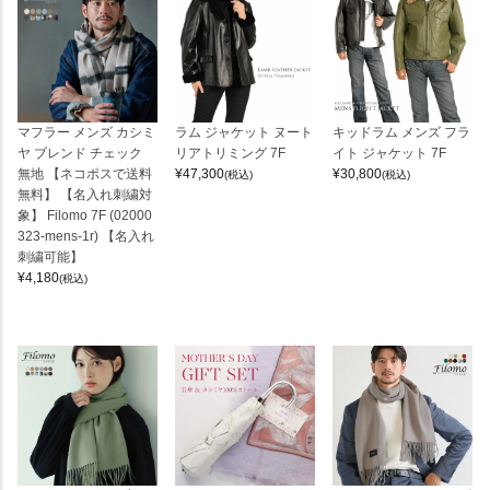
マフラー メンズ カシミ
ラム ジャケット ヌート
キッドラム メンズ フラ
ヤ ブレンド チェック
リアトリミング 7F
イト ジャケット 7F
無地 【ネコポスで送料
¥
47,300
¥
30,800
(税込)
(税込)
無料】 【名入れ刺繍対
象】 Filomo 7F (02000
323-mens-1r) 【名入れ
刺繍可能】
¥
4,180
(税込)