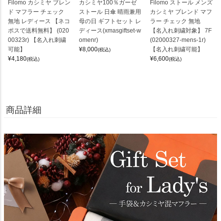
Filomo カシミヤ ブレン
カシミヤ100％ガーゼ
Filomo ストール メンズ
ド マフラー チェック
ストール 日傘 晴雨兼用
カシミヤ ブレンド マフ
無地 レディース 【ネコ
母の日 ギフトセット レ
ラー チェック 無地
ポスで送料無料】 (020
ディース(xmasgiftset-w
【名入れ刺繍対象】 7F
00323r) 【名入れ刺繍
omenr)
(02000327-mens-1r)
可能】
¥
8,000
【名入れ刺繍可能】
(税込)
¥
4,180
¥
6,600
(税込)
(税込)
商品詳細