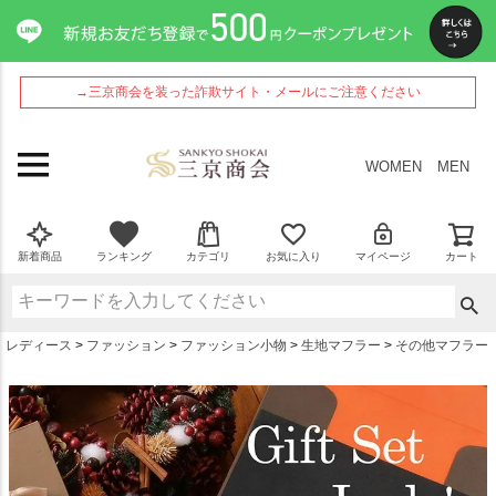
ペー
ジト
ップ
へ
→三京商会を装った詐欺サイト・メールにご注意ください
WOMEN
MEN
新着商品
ランキング
カテゴリ
お気に入り
マイページ
カート
レディース
ファッション
ファッション小物
生地マフラー
その他マフラー