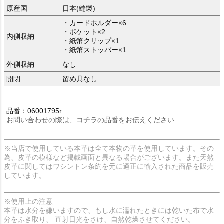
原産国
日本(縫製)
・カードホルダー×6
・ポケット×2
内側収納
・紙幣クリップ×1
・紙幣ストッパー×1
外側収納
なし
開閉
留め具なし
品番：06001795r
お問い合わせの際は、コチラの品番をお伝えください
※当店で使用している本革は全て本物の革を使用しています。その
為、皮革の模様など掲載画面と異なる場合がございます。また天然
皮革に関してはワシントン条約を元に適正に輸入された商品を販売
しています。
※使用上の注意
本革は水分を嫌いますので、もし水に濡れたときには乾いた布で水
分をふき取り、 直射日光をさけ、自然乾燥させてください。