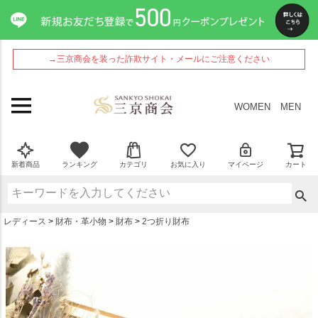
ペー
ジト
ップ
へ
→三京商会を装った詐欺サイト・メールにご注意ください
WOMEN
MEN
新着商品
ランキング
カテゴリ
お気に入り
マイページ
カート
レディース
財布・革小物
財布
2つ折り財布