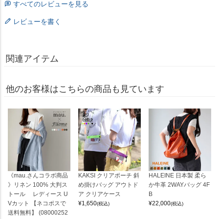
すべてのレビューを見る
レビューを書く
関連アイテム
他のお客様はこちらの商品も見ています
《mau.さんコラボ商品
KAKSI クリアポーチ 斜
HALEINE 日本製 柔ら
》リネン 100% 大判ス
め掛けバッグ アウトド
か牛革 2WAYバッグ 4F
トール レディース U
ア クリアケース
B
Vカット 【ネコポスで
¥
1,650
¥
22,000
(税込)
(税込)
送料無料】 (08000252