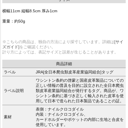
横幅11cm 縦幅8.5cm 厚み1cm
重量：約50g
※こちらの商品は、独自の方法により採寸しています。詳細は
[サイ
ズガイド]
をご確認ください。
計り方によっては、表記サイズと誤差が生じることがあります。
商品詳細
ラベル
JRA[全日本爬虫類皮革産業協同組合]タッグ
ワシントン条約の啓蒙と国産皮革製品についての
正しい情報の普及を目的に設立された全日本爬虫
ラベル説明
類皮革産業協同組合が発行するタグ。商品が、ワ
シントン条約に基づき正しく輸入された皮革を使
用して日本で造られた日本製品であることの証。
表側：ナイルクロコダイル
内装：ナイルクロコダイル、
素材
カードホルダーやポケットの内部に生地と合皮を
使用しています。