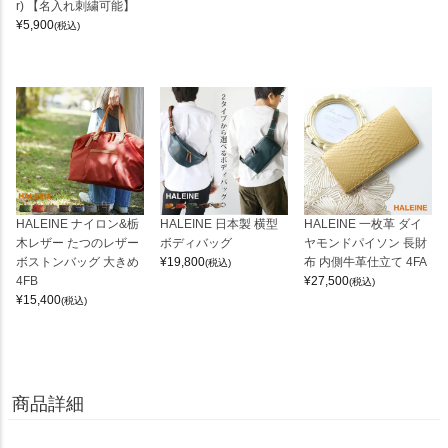
r) 【名入れ刺繍可能】
¥
5,900
(税込)
HALEINE ナイロン&栃
HALEINE 日本製 横型
HALEINE 一枚革 ダイ
木レザー たつのレザー
ボディバッグ
ヤモンドパイソン 長財
ボストンバッグ 大きめ
¥
19,800
布 内側牛革仕立て 4FA
(税込)
4FB
¥
27,500
(税込)
¥
15,400
(税込)
商品詳細