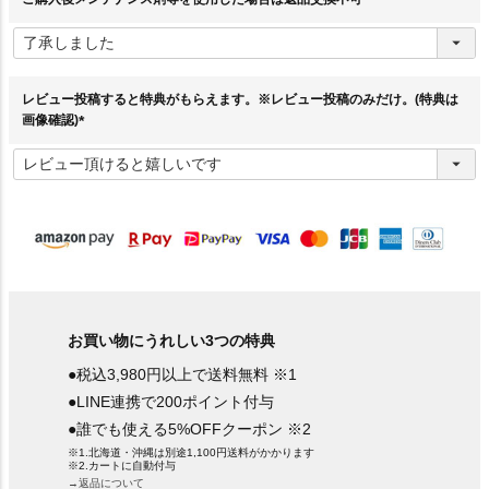
(
必
須
)
レビュー投稿すると特典がもらえます。※レビュー投稿のみだけ。(特典は
画像確認)
(
必
須
)
お買い物にうれしい3つの特典
●税込3,980円以上で送料無料 ※1
●LINE連携で200ポイント付与
●誰でも使える5%OFFクーポン ※2
※1.北海道・沖縄は別途1,100円送料がかかります
※2.カートに自動付与
→返品について