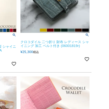
クロコダイル 二つ折り 財布 レディース シャ
イニング 加工 ベルト付き (06001819r)
製 シャイニ
A
¥
25,300
税込