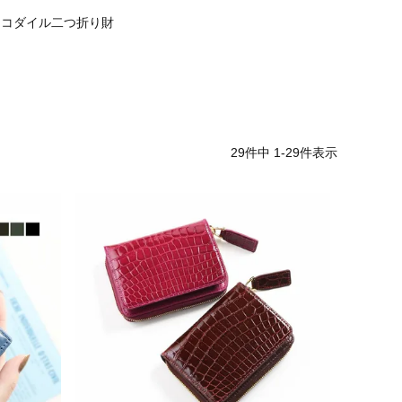
ロコダイル二つ折り財
29
件中
1
-
29
件表示