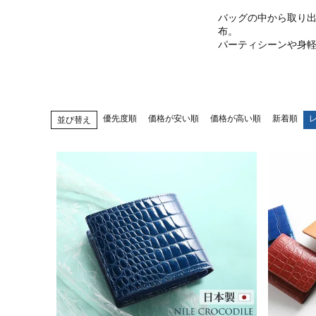
バッグの中から取り
布。
パーティシーンや身
優先度順
価格が安い順
価格が高い順
新着順
並び替え