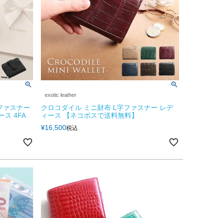
exotic leather
ファスナー
クロコダイル ミニ財布 L字ファスナー レデ
ス 4FA
ィース 【ネコポスで送料無料】
¥
16,500
税込