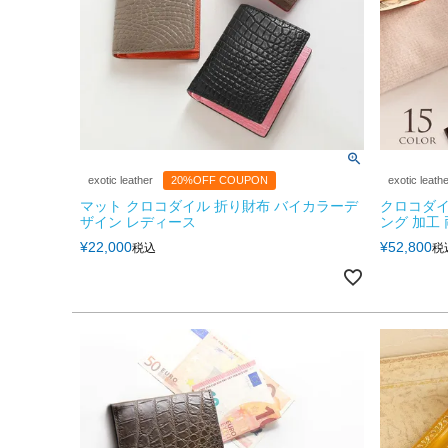
exotic leather
20%OFF COUPON
exotic leath
マット クロコダイル 折り財布 バイカラーデ
クロコダイ
ザイン レディース
ング 加工 
¥
22,000
¥
52,800
税込
税