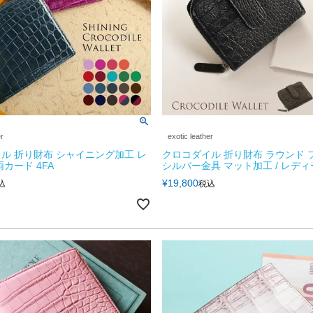
er
exotic leather
ル 折り財布 シャイニング加工 レ
クロコダイル 折り財布 ラウンド 
カード 4FA
シルバー金具 マット加工 / レディー
¥
19,800
込
税込