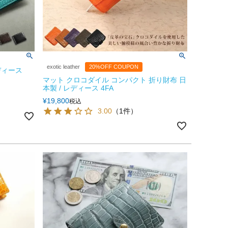
exotic leather
20%OFF COUPON
ディース
マット クロコダイル コンパクト 折り財布 日
本製 / レディース 4FA
¥
19,800
税込
3.00
（1件）