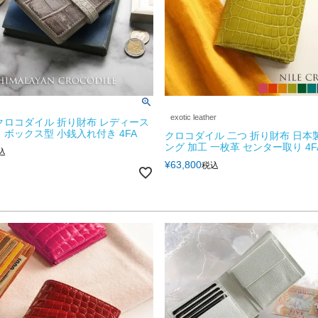
exotic leather
クロコダイル 折り財布 レディース
 ボックス型 小銭入れ付き 4FA
クロコダイル 二つ 折り財布 日本
ング 加工 一枚革 センター取り 4F
込
¥
63,800
税込