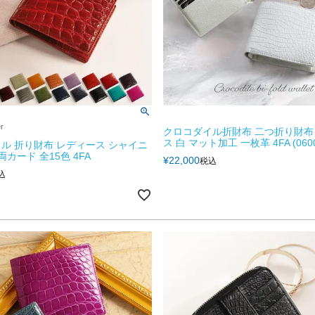
er
クロコダイル折財布 二つ折り財布
ス 白 マット加工 一枚革 4FA (0600
ル 折り財布 レディース シャイニ
両カード 全15色 4FA
¥
22,000
税込
込