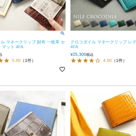
ル マネークリップ 財布 一枚革 セ
クロコダイル マネークリップ レ
マット 4FA
4FA
¥
25,300
込
税込
5.00
（1件）
4.00
（1件）