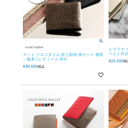
exotic leather
ヒマラヤ 
ベルト付き
マット クロコダイル 折り財布 両カード 無双
一枚革 / レディース 4FA
¥
24,200
税
¥
38,500
税込