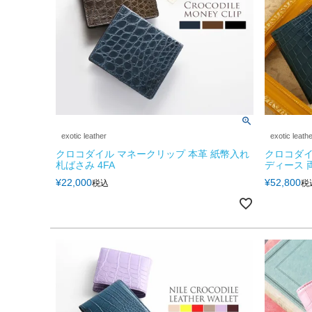
exotic leather
exotic leath
クロコダイル マネークリップ 本革 紙幣入れ
クロコダイ
札ばさみ 4FA
ディース 両
¥
22,000
¥
52,800
税込
税