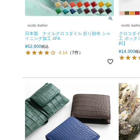
exotic leather
exotic leath
日本製 ナイルクロコダイル 折り財布 シャ
クロコダイ
イニング加工 4FA
工 ボック
料】
¥
52,800
税込
¥
14,300
税
4.14
（7件）