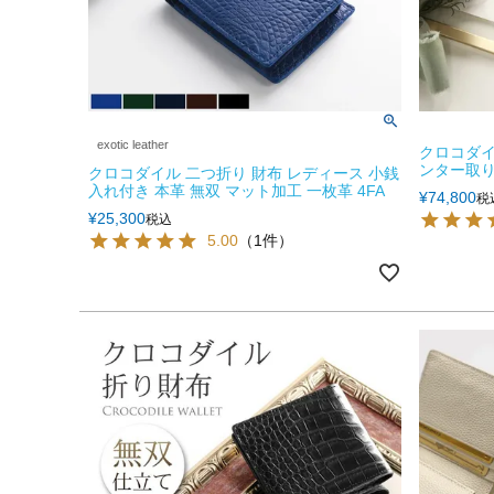
exotic leather
クロコダイ
ンター取り 
クロコダイル 二つ折り 財布 レディース 小銭
入れ付き 本革 無双 マット加工 一枚革 4FA
¥
74,800
税
¥
25,300
税込
5.00
（1件）