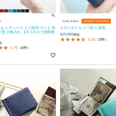
er
exotic leather
20%OFF COUPON
ル レディース ミニ財布 マット 加
クロコダイル 二つ折り 財布
ス型 小銭入れ 【ネコポスで送料無
¥
19,800
税込
4.33
（3件）
込
4.75
（4件）