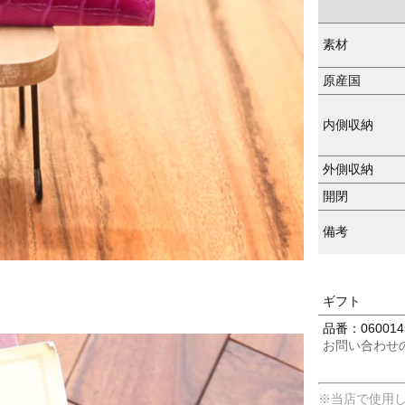
素材
原産国
内側収納
外側収納
開閉
備考
ギフト
品番：060014
お問い合わせ
※当店で使用