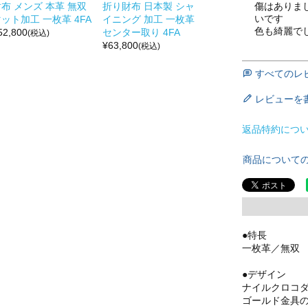
傷はありま
布 メンズ 本革 無双
折り財布 日本製 シャ
いです

ット加工 一枚革 4FA
イニング 加工 一枚革
色も綺麗で
52,800
センター取り 4FA
(税込)
¥
63,800
(税込)
すべてのレ
レビューを
返品特約につ
商品について
●特長
一枚革／無双
●デザイン
ナイルクロコ
ゴールド金具