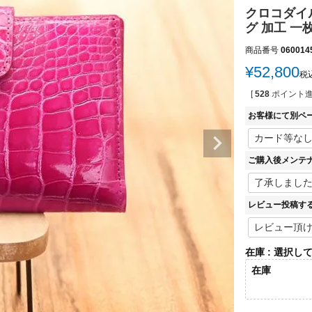
クロコダイル
グ 加工 一枚
商品番号
060014
¥
52,800
税
[
528
ポイント進
お客様にて別ペ
ご購入後メンテ
レビュー投稿す
在庫
選択し
在庫