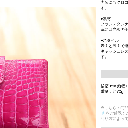
内装にもクロ
す。
●素材
フランスタン
革には光沢の
●スタイル
表面と裏面で
キャッシュレ
す。
横幅9cm 縦幅1
重量：約70g
※こちらの商
ド]
をご確認く
計り方によっ