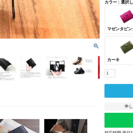
カラー
選択
マゼンタピン
カーキ
申し
対応時間:平日10