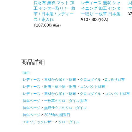
長財布 無双 マット 加
レディース 無双 シャ
財
工 センター取り / 一枚
イニング 加工 センタ
マ
革 / 日本製 / レディー
ー取り 一枚革 日本製
¥
ス / 束入れ
¥
107,800
(税込)
¥
107,800
(税込)
商品詳細
item
レディース
素材から探す・財布
クロコダイル
2つ折り財布
レディース
財布・革小物
財布
コンパクト財布
レディース
素材から探す・財布
クロコダイル
コンパクト財布
特集ページ
一枚革のクロコダイル 財布
特集ページ
無双仕立てのクロコダイル
特集ページ
2026年の開運日
エキゾチックレザー
クロコダイル