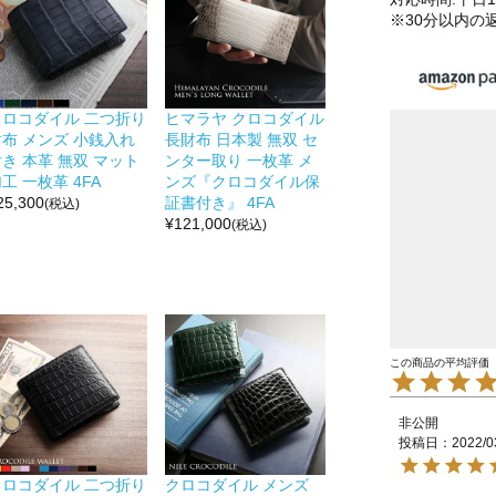
※30分以内の
クロコダイル 二つ折り
ヒマラヤ クロコダイル
財布 メンズ 小銭入れ
長財布 日本製 無双 セ
き 本革 無双 マット
ンター取り 一枚革 メ
工 一枚革 4FA
ンズ『クロコダイル保
25,300
証書付き』 4FA
(税込)
¥
121,000
(税込)
非公開
投稿日
2022/0
クロコダイル 二つ折り
クロコダイル メンズ