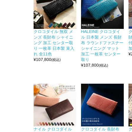
クロコダイル 無双 メ
HALEINE クロコダイ
ンズ 長財布 シャイニ
ル 日本製 メンズ 長財
ング 加工 センター取
布 ラウンドファスナー
付
り 一枚革 日本製 束入
シャイニング マット
加
れ 全11色
加工 一枚革 センター
¥
¥
107,800
取り
(税込)
¥
107,800
(税込)
ナイル クロコダイル
クロコダイル 長財布