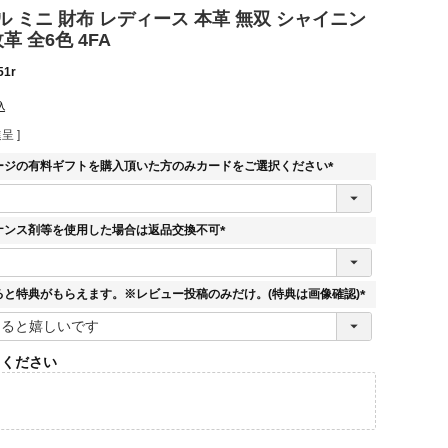
 ミニ 財布 レディース 本革 無双 シャイニン
革 全6色 4FA
51r
込
呈 ]
ージの有料ギフトを購入頂いた方のみカードをご選択ください
(
必
須
ナンス剤等を使用した場合は返品交換不可
)
(
必
須
ると特典がもらえます。※レビュー投稿のみだけ。(特典は画像確認)
)
(
必
須
てください
)