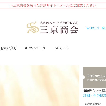
→三京商会を装った詐欺サイト・メールにご注意ください
WOMEN
M
検索
お気に入り
マイページ
カート
990円以上の
詳細・その他
exotic leather