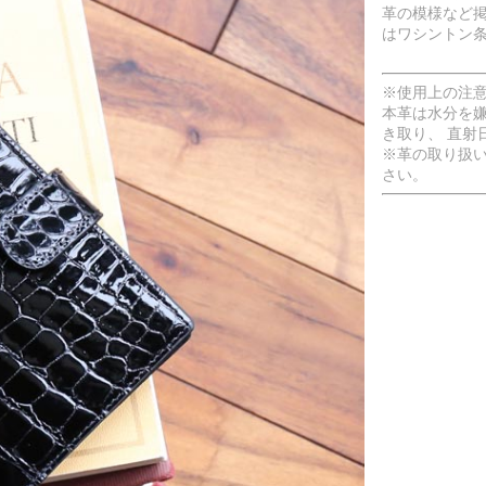
革の模様など
はワシントン
※使用上の注
本革は水分を
き取り、 直射
※革の取り扱
さい。