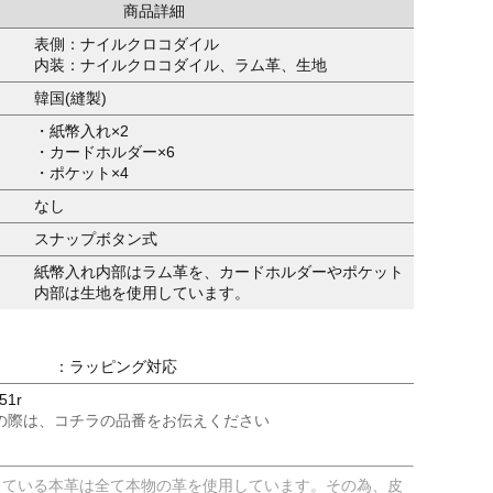
商品詳細
表側：ナイルクロコダイル
内装：ナイルクロコダイル、ラム革、生地
韓国(縫製)
・紙幣入れ×2
・カードホルダー×6
・ポケット×4
なし
スナップボタン式
紙幣入れ内部はラム革を、カードホルダーやポケット
内部は生地を使用しています。
：ラッピング対応
51r
の際は、コチラの品番をお伝えください
している本革は全て本物の革を使用しています。その為、皮