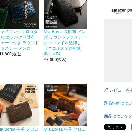
シャイニングクロコダ
Mia Borsa 長財布 メン
イル コンパクト財布
ズ ラウンドファスナー
チェーン付き ラウンド
クロコダイル型押し
ファスナー メンズ
【ネコポスで送料無
41,800
料】 4FA
(税込)
¥
6,600
(税込)
レビューを
返品特約につ
商品について
ia Borsa 牛革 クロコ
Mia Borsa 牛革 クロコ