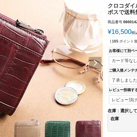
クロコダイル
ポスで送料
商品番号
060014
¥
16,500
税
[
165
ポイント進
お客様にて別ペ
ご購入後メンテ
レビュー投稿す
在庫
選択し
在庫