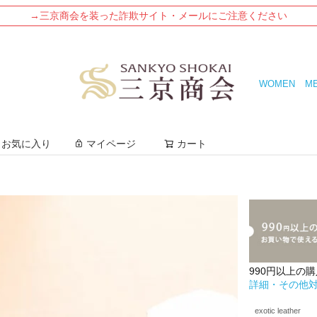
→三京商会を装った詐欺サイト・メールにご注意ください
WOMEN
M
検索
お気に入り
マイページ
カート
990円以上の
詳細・その他
exotic leather