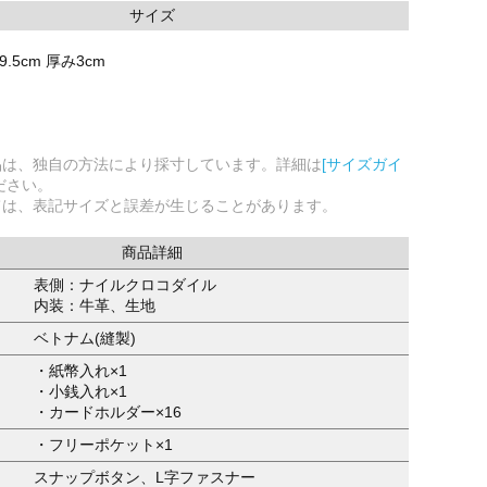
サイズ
9.5cm 厚み3cm
品は、独自の方法により採寸しています。詳細は
[サイズガイ
ださい。
ては、表記サイズと誤差が生じることがあります。
商品詳細
表側：ナイルクロコダイル
内装：牛革、生地
ベトナム(縫製)
・紙幣入れ×1
・小銭入れ×1
・カードホルダー×16
・フリーポケット×1
スナップボタン、L字ファスナー