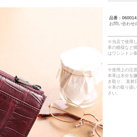
品番：060014
お問い合わせ
※当店で使用
革の模様など
はワシントン
※使用上の注
本革は水分を
き取り、 直射
※革の取り扱
さい。