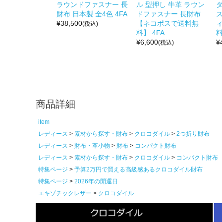
ラウンドファスナー 長
ル 型押し 牛革 ラウン
財布 日本製 全4色 4FA
ドファスナー 長財布
¥
38,500
【ネコポスで送料無
(税込)
料】 4FA
料
¥
6,600
¥
(税込)
商品詳細
item
レディース
素材から探す・財布
クロコダイル
2つ折り財布
レディース
財布・革小物
財布
コンパクト財布
レディース
素材から探す・財布
クロコダイル
コンパクト財布
特集ページ
予算2万円で買える高級感あるクロコダイル財布
特集ページ
2026年の開運日
エキゾチックレザー
クロコダイル