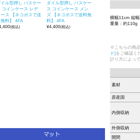
ダイル型押し パスケー
ダイル型押し パスケー
ス コインケース レデ
ス コインケース メン
ィース 【ネコポスで送
ズ 【ネコポスで送料無
横幅11cm 縦幅
無料】 4FA
料】 4FA
重量：約110g
4,400
¥
4,400
(税込)
(税込)
※こちらの商
ド]
をご確認く
計り方によっ
素材
原産国
内側収納
外側収納
開閉