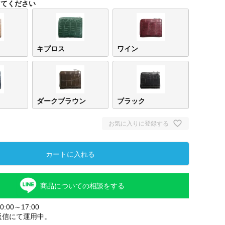
してください
キプロス
ワイン
ダークブラウン
ブラック
お気に入りに登録する
ミンク
キプロス
ワイン
ネイ
カートに入れる
商品についての相談をする
:00～17:00
返信にて運用中。