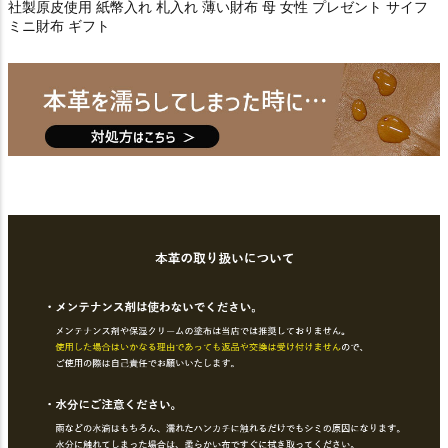
社製原皮使用 紙幣入れ 札入れ 薄い財布 母 女性 プレゼント サイフ
ミニ財布 ギフト