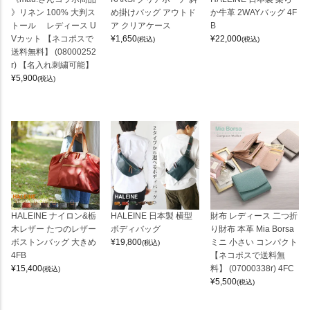
》リネン 100% 大判ス
め掛けバッグ アウトド
か牛革 2WAYバッグ 4F
トール レディース U
ア クリアケース
B
Vカット 【ネコポスで
¥
1,650
¥
22,000
(税込)
(税込)
送料無料】 (08000252
r) 【名入れ刺繍可能】
¥
5,900
(税込)
HALEINE ナイロン&栃
HALEINE 日本製 横型
財布 レディース 二つ折
木レザー たつのレザー
ボディバッグ
り財布 本革 Mia Borsa
ボストンバッグ 大きめ
¥
19,800
ミニ 小さい コンパクト
(税込)
4FB
【ネコポスで送料無
¥
15,400
料】 (07000338r) 4FC
(税込)
¥
5,500
(税込)