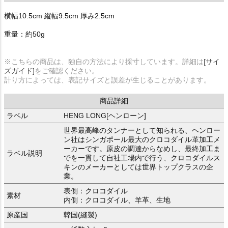
横幅10.5cm 縦幅9.5cm 厚み2.5cm
重量：約50g
※こちらの商品は、独自の方法により採寸しています。詳細は
[サイ
ズガイド]
をご確認ください。
計り方によっては、表記サイズと誤差が生じることがあります。
商品詳細
ラベル
HENG LONG[ヘンローン]
世界最高峰のタンナーとして知られる、ヘンロー
ン社はシンガポール最大のクロコダイル革加工メ
ーカーです。原皮の調達からなめし、最終加工ま
ラベル説明
でを一貫して自社工場内で行う、クロコダイルス
キンのメーカーとしては世界トップクラスの企
業。
表側：クロコダイル
素材
内側：クロコダイル、羊革、生地
原産国
韓国(縫製)