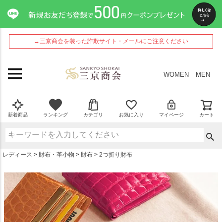
ペー
ジト
ップ
へ
→三京商会を装った詐欺サイト・メールにご注意ください
WOMEN
MEN
新着商品
ランキング
カテゴリ
お気に入り
マイページ
カート
レディース
財布・革小物
財布
2つ折り財布