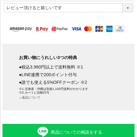
(
必
須
)
お買い物にうれしい3つの特典
●税込3,980円以上で送料無料 ※1
●LINE連携で200ポイント付与
●誰でも使える5%OFFクーポン ※2
※1.北海道・沖縄は別途1,100円送料がかかります
※2.カートに自動付与
→返品について
商品についての相談をする