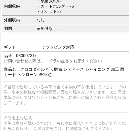
・紙幣入れ×2
内側収納
・カードホルダー×6
・ポケット×2
外側収納
なし
開閉
留め具なし
ギフト
：ラッピング対応
品番：06000731r
お問い合わせの際は、コチラの品番をお伝えください
商品名：クロコダイル 折り財布 レディース シャイニング 加工 両
カード ヘンローン 全15色
※当店で使用している本革は全て本物の革を使用しています。その
為、皮革の模様など掲載画面と異なる場合がございます。また天然
皮革に関してはワシントン条約を元に適正に輸入された商品を販売
しています。
※使用上の注意
本革は水分を嫌いますので、もし水に濡れたときには乾いた布で水
分をふき取り、 直射日光をさけ、自然乾燥させてください。