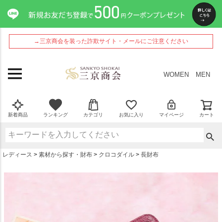
ペー
ジト
ップ
へ
→三京商会を装った詐欺サイト・メールにご注意ください
WOMEN
MEN
新着商品
ランキング
カテゴリ
お気に入り
マイページ
カート
レディース
素材から探す・財布
クロコダイル
長財布