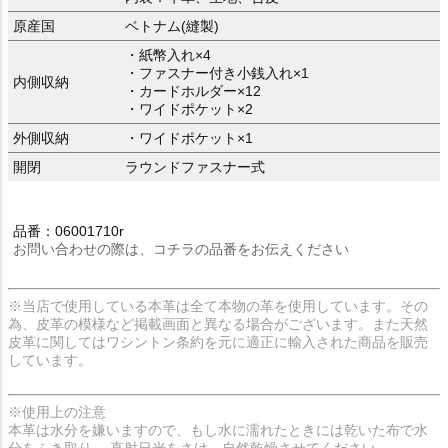
原産国
ベトナム(縫製)
・紙幣入れ×4
・ファスナー付き小銭入れ×1
内側収納
・カードホルダー×12
・ワイドポケット×2
外側収納
・ワイドポケット×1
開閉
ラウンドファスナー式
品番：06001710r
お問い合わせの際は、コチラの品番をお伝えください
※当店で使用している本革は全て本物の革を使用しています。その
為、皮革の模様など掲載画面と異なる場合がございます。また天然
皮革に関してはワシントン条約を元に適正に輸入された商品を販売
しています。
※使用上の注意
本革は水分を嫌いますので、もし水に濡れたときには乾いた布で水