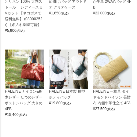
》リネン 100% 大判ス
め掛けバッグ アウトド
か牛革 2WAYバッグ 4F
トール レディース U
ア クリアケース
B
Vカット 【ネコポスで
¥
1,650
¥
22,000
(税込)
(税込)
送料無料】 (08000252
r) 【名入れ刺繍可能】
¥
5,900
(税込)
HALEINE ナイロン&栃
HALEINE 日本製 横型
HALEINE 一枚革 ダイ
木レザー たつのレザー
ボディバッグ
ヤモンドパイソン 長財
ボストンバッグ 大きめ
¥
19,800
布 内側牛革仕立て 4FA
(税込)
4FB
¥
27,500
(税込)
¥
15,400
(税込)