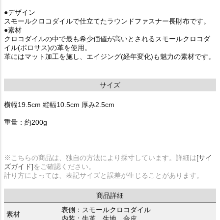
●デザイン
スモールクロコダイルで仕立てたラウンドファスナー長財布です。
●素材
クロコダイルの中で最も希少価値が高いとされるスモールクロコダ
イル(ポロサス)の革を使用。
革にはマット加工を施し、エイジング(経年変化)も魅力の素材です。
サイズ
横幅19.5cm 縦幅10.5cm 厚み2.5cm
重量：約200g
※こちらの商品は、独自の方法により採寸しています。詳細は
[サイ
ズガイド]
をご確認ください。
計り方によっては、表記サイズと誤差が生じることがあります。
商品詳細
表側：スモールクロコダイル
素材
内装：牛革、生地、合皮