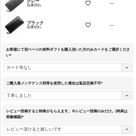
グレー
—
在庫切れ
ブラック
—
在庫切れ
お客様にて別ページの有料ギフトを購入頂いた方のみカードをご選択くださ
い
(
必
須
)
ご購入後メンテナンス剤等を使用した場合は返品交換不可
(
必
須
)
レビュー投稿すると特典がもらえます。※レビュー投稿のみだけ。(特典は
画像確認)
(
必
須