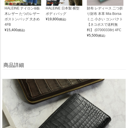
HALEINE ナイロン&栃
HALEINE 日本製 横型
財布 レディース 二つ折
木レザー たつのレザー
ボディバッグ
り財布 本革 Mia Borsa
ボストンバッグ 大きめ
¥
19,800
ミニ 小さい コンパクト
(税込)
4FB
【ネコポスで送料無
¥
15,400
料】 (07000338r) 4FC
(税込)
¥
5,500
(税込)
商品詳細