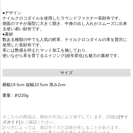
●デザイン
ナイルクロコダイルを使用したラウンドファスナー長財布です。
側面のマチが扇型に大きく開き、中身の出し入れがスムーズに出来
る使い易い財布です。
●素材
数ある種類の中でも人気の鰐革、ナイルクロコダイルの革を贅沢に
使用した長財布です。
革には艶感を抑えたマット加工を施しており、
使いながら革を育てるエイジング(経年変化)も魅力の素材です。
サイズ
横幅19.5cm 縦幅10.5cm 厚み2cm
重量：約220g
※こちらの商品は、独自の方法により採寸しています。詳細は
[サイ
ズガイド]
をご確認ください。
計り方によっては、表記サイズと誤差が生じることがあります。
また、色やサイズにより重さが若干異なる場合があります。