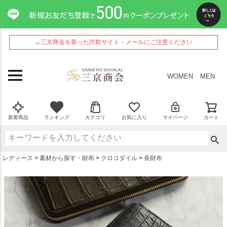
ペー
ジト
ップ
へ
→三京商会を装った詐欺サイト・メールにご注意ください
WOMEN
MEN
新着商品
ランキング
カテゴリ
お気に入り
マイページ
カート
レディース
素材から探す・財布
クロコダイル
長財布