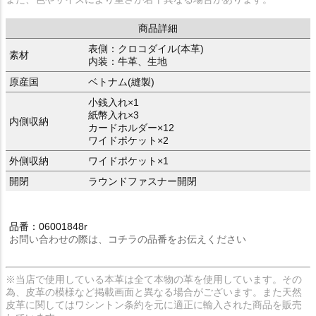
商品詳細
表側：クロコダイル(本革)
素材
内装：牛革、生地
原産国
ベトナム(縫製)
小銭入れ×1
紙幣入れ×3
内側収納
カードホルダー×12
ワイドポケット×2
外側収納
ワイドポケット×1
開閉
ラウンドファスナー開閉
品番：06001848r
お問い合わせの際は、コチラの品番をお伝えください
※当店で使用している本革は全て本物の革を使用しています。その
為、皮革の模様など掲載画面と異なる場合がございます。また天然
皮革に関してはワシントン条約を元に適正に輸入された商品を販売