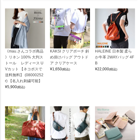
《mau.さんコラボ商品
KAKSI クリアポーチ 斜
HALEINE 日本製 柔ら
》リネン 100% 大判ス
め掛けバッグ アウトド
か牛革 2WAYバッグ 4F
トール レディース U
ア クリアケース
B
Vカット 【ネコポスで
¥
1,650
¥
22,000
(税込)
(税込)
送料無料】 (08000252
r) 【名入れ刺繍可能】
¥
5,900
(税込)