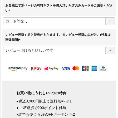
お客様にて別ページの有料ギフトを購入頂いた方のみカードをご選択くださ
い
(
必
須
)
レビュー投稿すると特典がもらえます。※レビュー投稿のみだけ。(特典は
画像確認)
(
必
須
)
お買い物にうれしい3つの特典
●税込3,980円以上で送料無料 ※1
●LINE連携で200ポイント付与
●誰でも使える5%OFFクーポン ※2