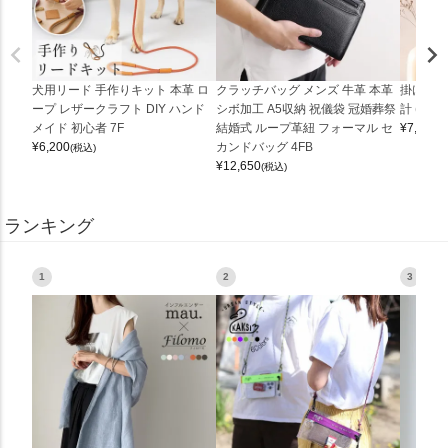
犬用リード 手作りキット 本革 ロ
クラッチバッグ メンズ 牛革 本革
掛け時計
ープ レザークラフト DIY ハンド
シボ加工 A5収納 祝儀袋 冠婚葬祭
計 (0900
メイド 初心者 7F
結婚式 ループ革紐 フォーマル セ
¥
7,150
(
¥
6,200
カンドバッグ 4FB
(税込)
¥
12,650
(税込)
ランキング
1
2
3