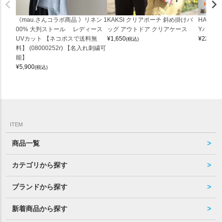
《mau.さんコラボ商品 》リネン 1
KAKSI クリアポーチ 斜め掛けバ
HALEI
00% 大判ストール レディース
ッグ アウトドア クリアケース
Yバッグ 
UVカット 【ネコポスで送料無
¥
1,650
¥
22,000
(税込)
料】 (08000252r) 【名入れ刺繍可
能】
¥
5,900
(税込)
ITEM
商品一覧
カテゴリから探す
ブランドから探す
新着商品から探す