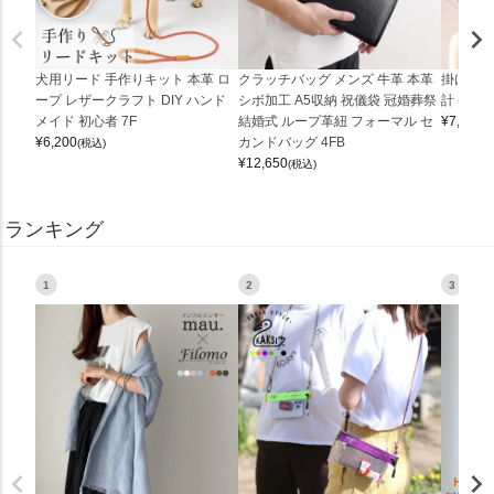
犬用リード 手作りキット 本革 ロ
クラッチバッグ メンズ 牛革 本革
掛け時計
ープ レザークラフト DIY ハンド
シボ加工 A5収納 祝儀袋 冠婚葬祭
計 (0900
メイド 初心者 7F
結婚式 ループ革紐 フォーマル セ
¥
7,150
(
¥
6,200
カンドバッグ 4FB
(税込)
¥
12,650
(税込)
ランキング
1
2
3