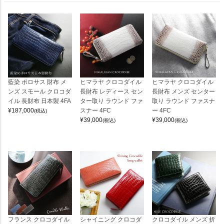
藍染 ポロサス 財布 メ
ヒマラヤ クロコダイル
ヒマラヤ クロコダイル
ンズ スモール クロコダ
長財布 レディース セン
長財布 メンズ センター
イル 長財布 日本製 4FA
ター取り ラウンド ファ
取り ラウンド ファスナ
¥
187,000
スナー 4FC
ー 4FC
(税込)
¥
39,000
¥
39,000
(税込)
(税込)
フランス クロコダイル
シャイニング クロコダ
クロコダイル メンズ 折