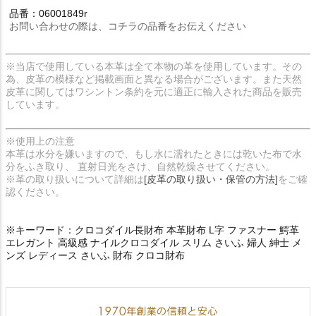
品番：06001849r
お問い合わせの際は、コチラの品番をお伝えください
※当店で使用している本革は全て本物の革を使用しています。その
為、皮革の模様など掲載画面と異なる場合がございます。また天然
皮革に関してはワシントン条約を元に適正に輸入された商品を販売
しています。
※使用上の注意
本革は水分を嫌いますので、もし水に濡れたときには乾いた布で水
分をふき取り、 直射日光をさけ、自然乾燥させてください。
※革の取り扱いについて詳細は
[皮革の取り扱い・保管の方法]
をご確
認ください。
※キーワード：クロコダイル長財布 本革財布 L字 ファスナー 鰐革
エレガント 高級感 ナイルクロコダイル スリム さいふ 婦人 紳士 メ
ンズ レディース さいふ 財布 クロコ財布