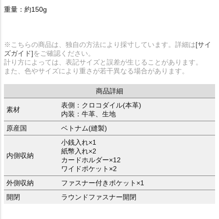
重量：約150g
※こちらの商品は、独自の方法により採寸しています。詳細は
[サイ
ズガイド]
をご確認ください。
計り方によっては、表記サイズと誤差が生じることがあります。
また、色やサイズにより重さが若干異なる場合があります。
商品詳細
表側：クロコダイル(本革)
素材
内装：牛革、生地
原産国
ベトナム(縫製)
小銭入れ×1
紙幣入れ×2
内側収納
カードホルダー×12
ワイドポケット×2
外側収納
ファスナー付きポケット×1
開閉
ラウンドファスナー開閉