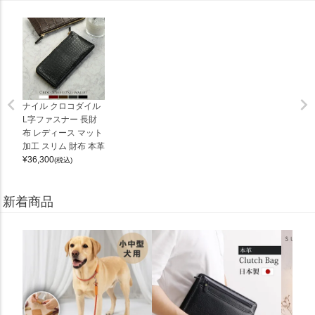
ナイル クロコダイル
L字ファスナー 長財
布 レディース マット
加工 スリム 財布 本革
¥
36,300
(税込)
新着商品