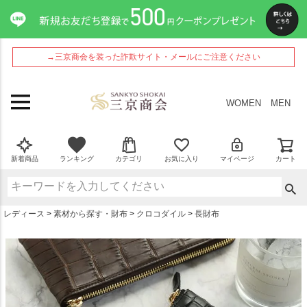
ペー
ジト
ップ
へ
→三京商会を装った詐欺サイト・メールにご注意ください
WOMEN
MEN
新着商品
ランキング
カテゴリ
お気に入り
マイページ
カート
レディース
素材から探す・財布
クロコダイル
長財布