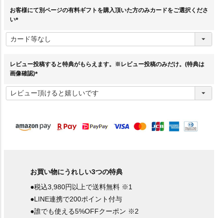
お客様にて別ページの有料ギフトを購入頂いた方のみカードをご選択くださ
い
(
必
須
)
レビュー投稿すると特典がもらえます。※レビュー投稿のみだけ。(特典は
画像確認)
(
必
須
)
お買い物にうれしい3つの特典
●税込3,980円以上で送料無料 ※1
●LINE連携で200ポイント付与
●誰でも使える5%OFFクーポン ※2