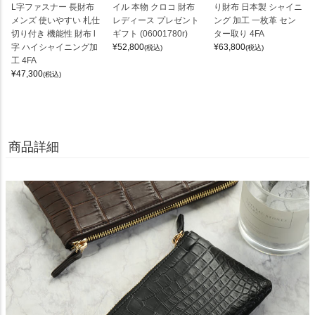
L字ファスナー 長財布
イル 本物 クロコ 財布
り財布 日本製 シャイニ
メンズ 使いやすい 札仕
レディース プレゼント
ング 加工 一枚革 セン
切り付き 機能性 財布 l
ギフト (06001780r)
ター取り 4FA
字 ハイシャイニング加
¥
52,800
¥
63,800
(税込)
(税込)
工 4FA
¥
47,300
(税込)
商品詳細