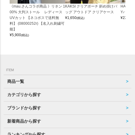
《mau.さんコラボ商品 》リネン 1
KAKSI クリアポーチ 斜め掛けバ
HALEI
00% 大判ストール レディース
ッグ アウトドア クリアケース
Yバッグ 
UVカット 【ネコポスで送料無
¥
1,650
¥
22,000
(税込)
料】 (08000252r) 【名入れ刺繍可
能】
¥
5,900
(税込)
ITEM
商品一覧
カテゴリから探す
ブランドから探す
新着商品から探す
ランキングから探す