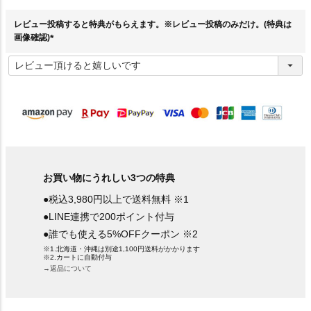
須
)
レビュー投稿すると特典がもらえます。※レビュー投稿のみだけ。(特典は
画像確認)
(
必
須
)
お買い物にうれしい3つの特典
●税込3,980円以上で送料無料 ※1
●LINE連携で200ポイント付与
●誰でも使える5%OFFクーポン ※2
※1.北海道・沖縄は別途1,100円送料がかかります
※2.カートに自動付与
→返品について