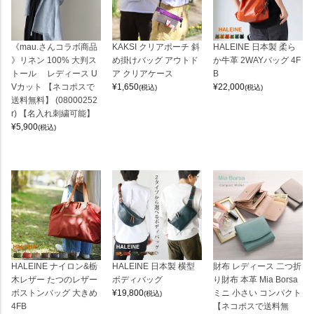
《mau.さんコラボ商品
KAKSI クリアポーチ 斜
HALEINE 日本製 柔ら
》リネン 100% 大判ス
め掛けバッグ アウトド
か牛革 2WAYバッグ 4F
トール レディース U
ア クリアケース
B
Vカット 【ネコポスで
¥
1,650
¥
22,000
(税込)
(税込)
送料無料】 (08000252
r) 【名入れ刺繍可能】
¥
5,900
(税込)
HALEINE ナイロン&栃
HALEINE 日本製 横型
財布 レディース 二つ折
木レザー たつのレザー
ボディバッグ
り財布 本革 Mia Borsa
ボストンバッグ 大きめ
¥
19,800
ミニ 小さい コンパクト
(税込)
4FB
【ネコポスで送料無