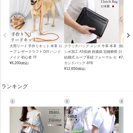
犬用リード 手作りキット 本革 ロ
クラッチバッグ メンズ 牛革 本革
掛け時計
ープ レザークラフト DIY ハンド
シボ加工 A5収納 祝儀袋 冠婚葬祭
計 (0900
メイド 初心者 7F
結婚式 ループ革紐 フォーマル セ
¥
7,150
(
¥
6,200
カンドバッグ 4FB
(税込)
¥
12,650
(税込)
ランキング
1
2
3