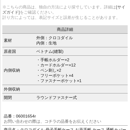
※こちらの商品は、独自の方法により採寸しています。詳細は
[サイ
ズガイド]
をご確認ください。
計り方によっては、表記サイズと誤差が生じることがあります。
商品詳細
外側：クロコダイル
素材
内側：生地
原産国
ベトナム(縫製)
・手帳ホルダー×2
・カードホルダー×12
内側収納
・ペン刺し×2
・フリーポケット×4
・ファスナーポケット×1
外側収納
開閉
ラウンドファスナー式
品番：06001654r
お問い合わせの際は、コチラの品番をお伝えください
商品名：クロコダイル 母子手帳ケース お薬手帳 ケース 通帳カバー