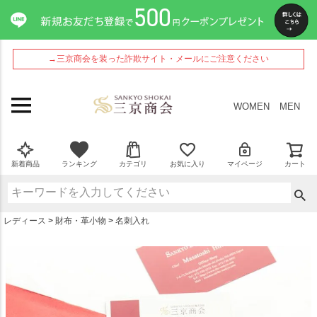
ペー
ジト
ップ
へ
→三京商会を装った詐欺サイト・メールにご注意ください
WOMEN
MEN
新着商品
ランキング
カテゴリ
お気に入り
マイページ
カート
レディース
財布・革小物
名刺入れ