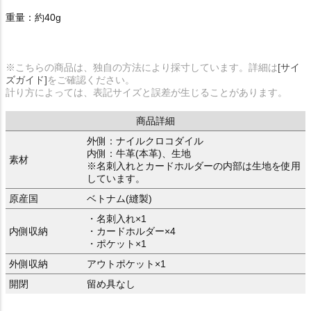
重量：約40g
※こちらの商品は、独自の方法により採寸しています。詳細は
[サイ
ズガイド]
をご確認ください。
計り方によっては、表記サイズと誤差が生じることがあります。
商品詳細
外側：ナイルクロコダイル
内側：牛革(本革)、生地
素材
※名刺入れとカードホルダーの内部は生地を使用
しています。
原産国
ベトナム(縫製)
・名刺入れ×1
内側収納
・カードホルダー×4
・ポケット×1
外側収納
アウトポケット×1
開閉
留め具なし