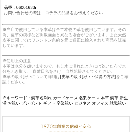
品番：06001633r
お問い合わせの際は、コチラの品番をお伝えください
※当店で使用している本革は全て本物の革を使用しています。その
為、皮革の模様など掲載画面と異なる場合がございます。また天然
皮革に関してはワシントン条約を元に適正に輸入された商品を販売
しています。
※使用上の注意
本革は水分を嫌いますので、もし水に濡れたときには乾いた布で水
分をふき取り、 直射日光をさけ、自然乾燥させてください。
※革の取り扱いについて詳細は
[皮革の取り扱い・保管の方法]
をご確
認ください。
※キーワード：鰐革名刺れ カードケース 名刺ケース 本革 鰐革 新生
活 お祝い プレゼント ギフト 卒業祝い ビジネス オフィス 就職祝い