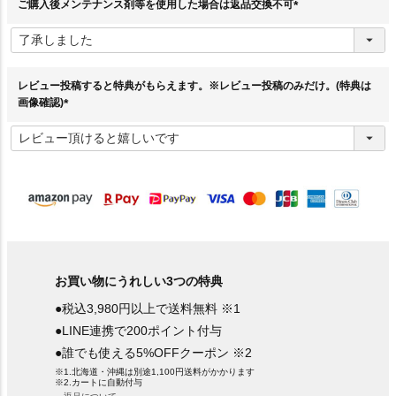
ご購入後メンテナンス剤等を使用した場合は返品交換不可
(
必
須
)
レビュー投稿すると特典がもらえます。※レビュー投稿のみだけ。(特典は
画像確認)
(
必
須
)
お買い物にうれしい3つの特典
●税込3,980円以上で送料無料 ※1
●LINE連携で200ポイント付与
●誰でも使える5%OFFクーポン ※2
※1.北海道・沖縄は別途1,100円送料がかかります
※2.カートに自動付与