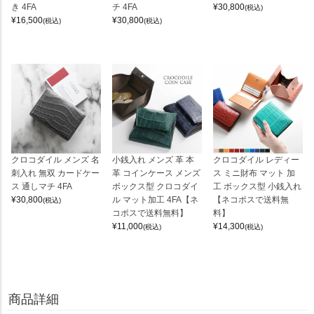
き 4FA
チ 4FA
¥
30,800
(税込)
¥
16,500
¥
30,800
(税込)
(税込)
クロコダイル メンズ 名
小銭入れ メンズ 革 本
クロコダイル レディー
刺入れ 無双 カードケー
革 コインケース メンズ
ス ミニ財布 マット 加
ス 通しマチ 4FA
ボックス型 クロコダイ
工 ボックス型 小銭入れ
¥
30,800
ル マット加工 4FA【ネ
【ネコポスで送料無
(税込)
コポスで送料無料】
料】
¥
11,000
¥
14,300
(税込)
(税込)
商品詳細