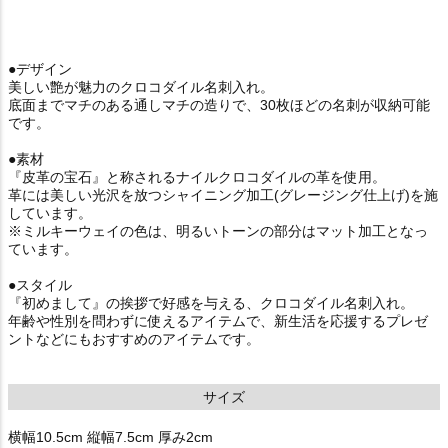
●デザイン
美しい艶が魅力のクロコダイル名刺入れ。
底面までマチのある通しマチの造りで、30枚ほどの名刺が収納可能
です。
●素材
『皮革の宝石』と称されるナイルクロコダイルの革を使用。
革には美しい光沢を放つシャイニング加工(グレージング仕上げ)を施
しています。
※ミルキーウェイの色は、明るいトーンの部分はマット加工となっ
ています。
●スタイル
『初めまして』の挨拶で好感を与える、クロコダイル名刺入れ。
年齢や性別を問わずに使えるアイテムで、新生活を応援するプレゼ
ントなどにもおすすめのアイテムです。
サイズ
横幅10.5cm 縦幅7.5cm 厚み2cm