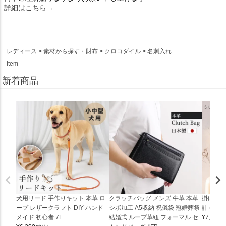
詳細はこちら→
レディース
素材から探す・財布
クロコダイル
名刺入れ
item
新着商品
犬用リード 手作りキット 本革 ロ
クラッチバッグ メンズ 牛革 本革
掛け時計
ープ レザークラフト DIY ハンド
シボ加工 A5収納 祝儀袋 冠婚葬祭
計 (0900
メイド 初心者 7F
結婚式 ループ革紐 フォーマル セ
¥
7,150
(