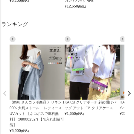
¥
6,200
カンドバッグ 4FB
(税込)
¥
12,650
(税込)
ランキング
1
2
3
《mau.さんコラボ商品 》リネン 1
KAKSI クリアポーチ 斜め掛けバ
HALEI
00% 大判ストール レディース
ッグ アウトドア クリアケース
Yバッグ 
UVカット 【ネコポスで送料無
¥
1,650
¥
22,000
(税込)
料】 (08000252r) 【名入れ刺繍可
能】
¥
5,900
(税込)