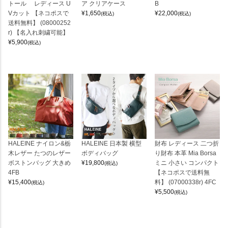
トール レディース U
ア クリアケース
B
Vカット 【ネコポスで
¥
1,650
¥
22,000
(税込)
(税込)
送料無料】 (08000252
r) 【名入れ刺繍可能】
¥
5,900
(税込)
HALEINE ナイロン&栃
HALEINE 日本製 横型
財布 レディース 二つ折
木レザー たつのレザー
ボディバッグ
り財布 本革 Mia Borsa
ボストンバッグ 大きめ
¥
19,800
ミニ 小さい コンパクト
(税込)
4FB
【ネコポスで送料無
¥
15,400
料】 (07000338r) 4FC
(税込)
¥
5,500
(税込)