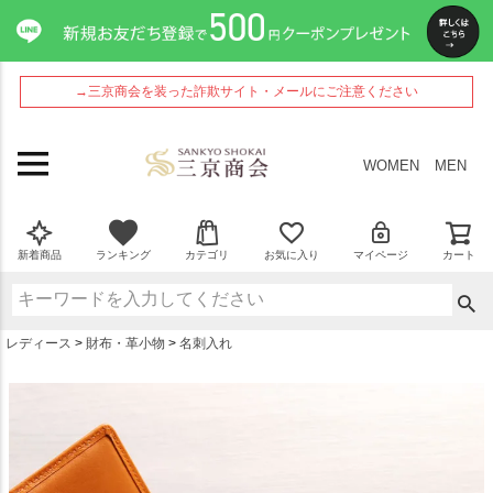
ペー
ジト
ップ
へ
→三京商会を装った詐欺サイト・メールにご注意ください
WOMEN
MEN
新着商品
ランキング
カテゴリ
お気に入り
マイページ
カート
レディース
財布・革小物
名刺入れ