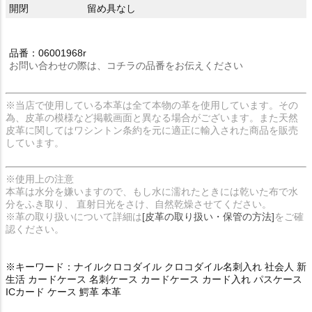
開閉
留め具なし
品番：06001968r
お問い合わせの際は、コチラの品番をお伝えください
※当店で使用している本革は全て本物の革を使用しています。その
為、皮革の模様など掲載画面と異なる場合がございます。また天然
皮革に関してはワシントン条約を元に適正に輸入された商品を販売
しています。
※使用上の注意
本革は水分を嫌いますので、もし水に濡れたときには乾いた布で水
分をふき取り、 直射日光をさけ、自然乾燥させてください。
※革の取り扱いについて詳細は
[皮革の取り扱い・保管の方法]
をご確
認ください。
※キーワード：ナイルクロコダイル クロコダイル名刺入れ 社会人 新
生活 カードケース 名刺ケース カードケース カード入れ パスケース
ICカード ケース 鰐革 本革