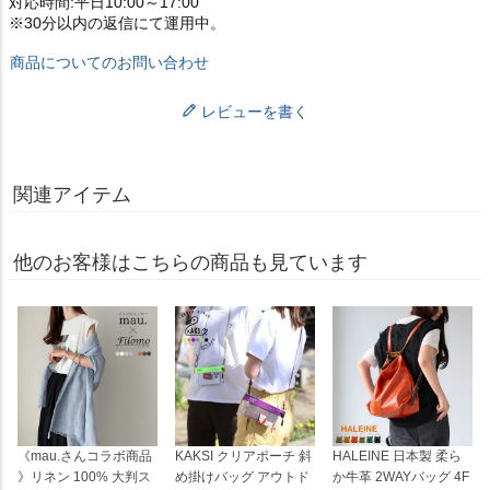
対応時間:平日10:00～17:00
※30分以内の返信にて運用中。
商品についてのお問い合わせ
レビューを書く
関連アイテム
他のお客様はこちらの商品も見ています
《mau.さんコラボ商品
KAKSI クリアポーチ 斜
HALEINE 日本製 柔ら
》リネン 100% 大判ス
め掛けバッグ アウトド
か牛革 2WAYバッグ 4F