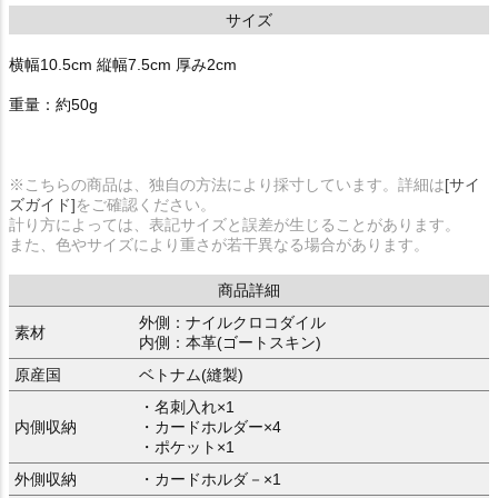
サイズ
横幅10.5cm 縦幅7.5cm 厚み2cm
重量：約50g
※こちらの商品は、独自の方法により採寸しています。詳細は
[サイ
ズガイド]
をご確認ください。
計り方によっては、表記サイズと誤差が生じることがあります。
また、色やサイズにより重さが若干異なる場合があります。
商品詳細
外側：ナイルクロコダイル
素材
内側：本革(ゴートスキン)
原産国
ベトナム(縫製)
・名刺入れ×1
内側収納
・カードホルダー×4
・ポケット×1
外側収納
・カードホルダ－×1