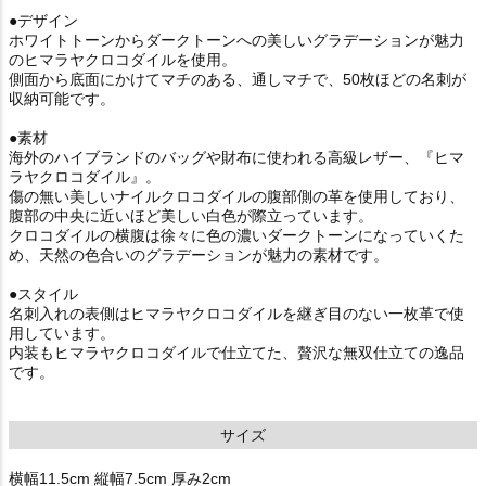
●デザイン
ホワイトトーンからダークトーンへの美しいグラデーションが魅力
のヒマラヤクロコダイルを使用。
側面から底面にかけてマチのある、通しマチで、50枚ほどの名刺が
収納可能です。
●素材
海外のハイブランドのバッグや財布に使われる高級レザー、『ヒマ
ラヤクロコダイル』。
傷の無い美しいナイルクロコダイルの腹部側の革を使用しており、
腹部の中央に近いほど美しい白色が際立っています。
クロコダイルの横腹は徐々に色の濃いダークトーンになっていくた
め、天然の色合いのグラデーションが魅力の素材です。
●スタイル
名刺入れの表側はヒマラヤクロコダイルを継ぎ目のない一枚革で使
用しています。
内装もヒマラヤクロコダイルで仕立てた、贅沢な無双仕立ての逸品
です。
サイズ
横幅11.5cm 縦幅7.5cm 厚み2cm