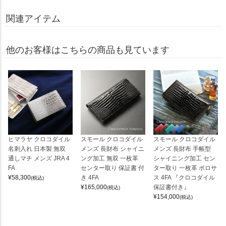
関連アイテム
他のお客様はこちらの商品も見ています
ヒマラヤ クロコダイル
スモール クロコダイル
スモール クロコダイル
名刺入れ 日本製 無双
メンズ 長財布 シャイニ
メンズ 長財布 手帳型
通しマチ メンズ JRA 4
ング加工 無双 一枚革
シャイニング加工 セン
FA
センター取り 保証書 付
ター取り 一枚革 ポロサ
¥
58,300
き 4FA
ス 4FA 『クロコダイル
(税込)
¥
165,000
保証書付き』
(税込)
¥
154,000
(税込)