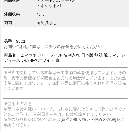
内側収納
・カードホルダー×3
・ポケット×1
外側収納
なし
開閉
留め具なし
品番：9301r
お問い合わせの際は、コチラの品番をお伝えください
商品名：ヒマラヤ クロコダイル 名刺入れ 日本製 無双 通しマチ レ
ディース JRA 4FA ホワイト 白
※当店で使用している本革は全て本物の革を使用しています。その
為、皮革の模様など掲載画面と異なる場合がございます。また天然
皮革に関してはワシントン条約を元に適正に輸入された商品を販売
しています。
※使用上の注意
本革は水分を嫌いますので、もし水に濡れたときには乾いた布で水
分をふき取り、 直射日光をさけ、自然乾燥させてください。
※革の取り扱いについて詳細は
[皮革の取り扱い・保管の方法]
をご
確認ください。