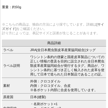
重量：約50g
※こちらの商品は、独自の方法により採寸しています。詳細は
[サイ
ズガイド]
をご確認ください。
計り方によっては、表記サイズと誤差が生じることがあります。
商品詳細
ラベル
JRA[全日本爬虫類皮革産業協同組合]タッグ
ワシントン条約の啓蒙と国産皮革製品についての
正しい情報の普及を目的に設立された全日本爬虫
ラベル説明
類皮革産業協同組合が発行するタグ。商品が、ワ
シントン条約に基づき正しく輸入された皮革を使
用して日本で造られた日本製品であることの証。
外側：クロコダイル
素材
内側：クロコダイル、合皮
※各ポケット内部に合皮を使用しています。
原産国
日本(縫製)
・名刺ポケット×1