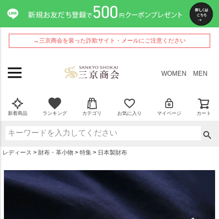
ペー
ジト
ップ
へ
→三京商会を装った詐欺サイト・メールにご注意ください
WOMEN
MEN
新着商品
ランキング
カテゴリ
お気に入り
マイページ
カート
レディース
財布・革小物
特集
日本製財布