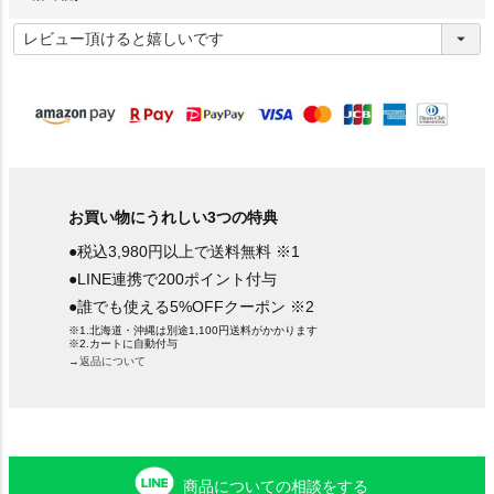
(
必
須
)
お買い物にうれしい3つの特典
●税込3,980円以上で送料無料 ※1
●LINE連携で200ポイント付与
●誰でも使える5%OFFクーポン ※2
※1.北海道・沖縄は別途1,100円送料がかかります
※2.カートに自動付与
→返品について
商品についての相談をする