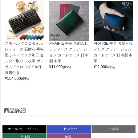
スモール クロコダイル
PRAIRIE 牛革 名刺入れ
PRAIRIE 牛革 名刺入れ
レディース 長財布 手帳
レディース グラデーシ
メンズ グラデーション
型 シャイニング加工 セ
ョン カードケース 日本
カードケース 日本製 本
ンター取り 一枚革 ポロ
製 本革
革
サス『クロコダイル保
¥
11,000
¥
11,000
(税込)
(税込)
証書付き』
¥
154,000
(税込)
商品詳細