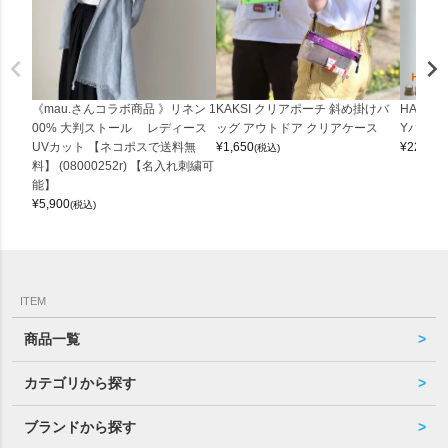
《mau.さんコラボ商品 》リネン 1
KAKSI クリアポーチ 斜め掛けバ
HALEI
00% 大判ストール レディース
ッグ アウトドア クリアケース
Yバッグ 
UVカット 【ネコポスで送料無
¥
1,650
¥
22,000
(税込)
料】 (08000252r) 【名入れ刺繍可
能】
¥
5,900
(税込)
ITEM
商品一覧
カテゴリから探す
ブランドから探す