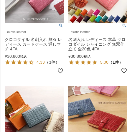
exotic leather
exotic leather
クロコダイル 名刺入れ 無双 レ
名刺入れ レディース 本革 クロ
ディース カードケース 通しマ
コダイル シャイニング 無双仕
チ 4FA
立て 全20色 4FA
¥
30,800
¥
30,800
税込
税込
4.33
（3件）
5.00
（1件）