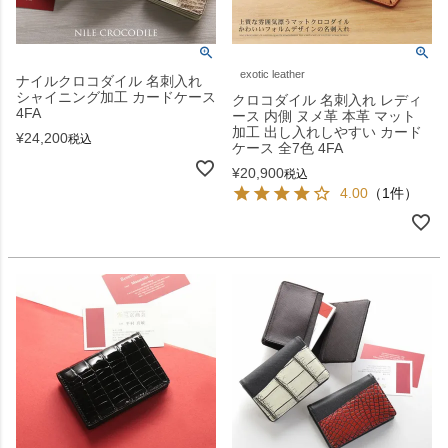
exotic leather
ナイルクロコダイル 名刺入れ
シャイニング加工 カードケース
クロコダイル 名刺入れ レディ
4FA
ース 内側 ヌメ革 本革 マット
加工 出し入れしやすい カード
¥
24,200
税込
ケース 全7色 4FA
¥
20,900
税込
4.00
（1件）