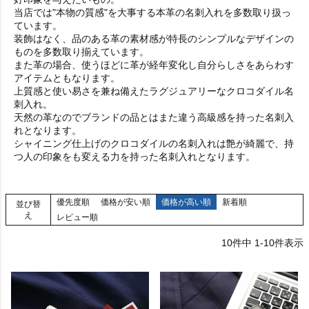
当店では"本物の質感"を大事する本革の名刺入れを多数取り扱っ
ています。
装飾はなく、品のある革の素材感が特長のシンプルなデザインの
ものを多数取り揃えています。
また革の場合、使うほどに革が経年変化し自分らしさをあらわす
アイテムともなります。
上質感と使い易さを兼ね備えたラグジュアリーなクロコダイル名
刺入れ。
天然の革なのでブランドの品とはまた違う高級感を持った名刺入
れとなります。
シャイニング仕上げのクロコダイルの名刺入れは艶が綺麗で、持
つ人の印象をも変える力を持った名刺入れとなります。
優先度順
価格が安い順
価格が高い順
新着順
並び替
え
レビュー順
10
件中
1
-
10
件表示