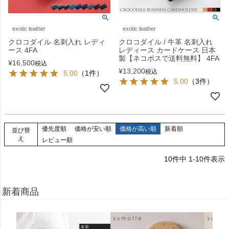
exotic leather
exotic leather
クロコダイル 名刺入れ レディ
クロコダイル / 牛革 名刺入れ
ース 4FA
レディース カードケース 日本
製【ネコポスで送料無料】 4FA
¥
16,500
税込
¥
13,200
税込
5.00
（1件）
5.00
（3件）
優先度順
価格が安い順
価格が高い順
新着順
並び替
え
レビュー順
10
件中
1
-
10
件表示
新着商品