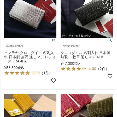
exotic leather
exotic leather
ヒマラヤ クロコダイル 名刺入
クロコダイル 名刺入れ 日本製
れ 日本製 無双 通しマチ レディ
無双 一枚革 通しマチ 4FA
ース JRA 4FA
¥
47,300
税込
¥
58,300
税込
4.00
（2件）
5.00
（1件）