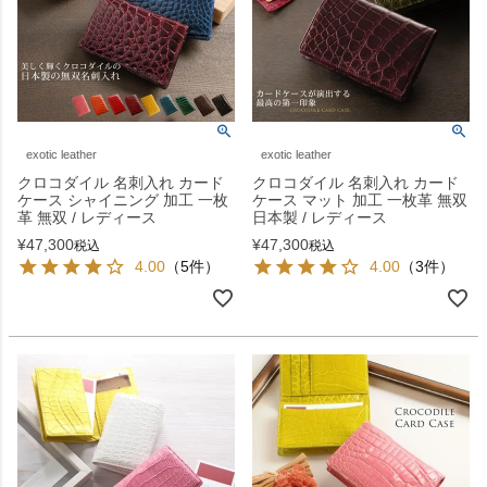
exotic leather
exotic leather
クロコダイル 名刺入れ カード
クロコダイル 名刺入れ カード
ケース シャイニング 加工 一枚
ケース マット 加工 一枚革 無双
革 無双 / レディース
日本製 / レディース
¥
47,300
¥
47,300
税込
税込
4.00
（5件）
4.00
（3件）