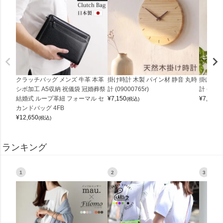
クラッチバッグ メンズ 牛革 本革
掛け時計 木製 パイン材 静音 丸時
掛け時計
シボ加工 A5収納 祝儀袋 冠婚葬祭
計 (09000765r)
計 (0900
結婚式 ループ革紐 フォーマル セ
¥
7,150
¥
7,150
(税込)
(
カンドバッグ 4FB
¥
12,650
(税込)
ランキング
1
2
3