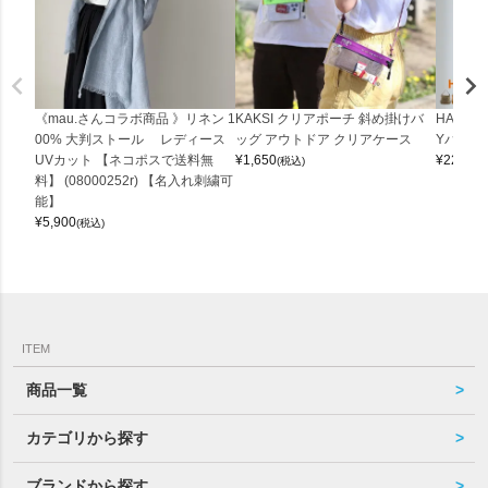
《mau.さんコラボ商品 》リネン 1
KAKSI クリアポーチ 斜め掛けバ
HALEI
00% 大判ストール レディース
ッグ アウトドア クリアケース
Yバッグ 
UVカット 【ネコポスで送料無
¥
1,650
¥
22,000
(税込)
料】 (08000252r) 【名入れ刺繍可
能】
¥
5,900
(税込)
ITEM
商品一覧
カテゴリから探す
ブランドから探す