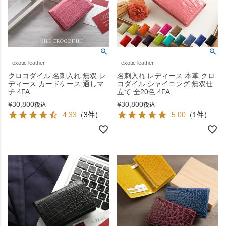
exotic leather
exotic leather
クロコダイル 名刺入れ 無双 レ
名刺入れ レディース 本革 クロ
ディース カードケース 通しマ
コダイル シャイニング 無双仕
チ 4FA
立て 全20色 4FA
¥
30,800
¥
30,800
税込
税込
4.33
（3件）
5.00
（1件）