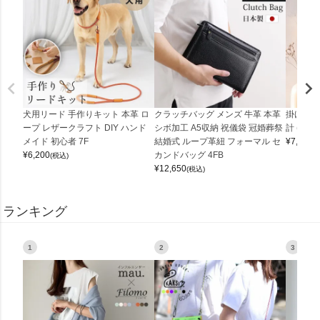
犬用リード 手作りキット 本革 ロ
クラッチバッグ メンズ 牛革 本革
掛け時計
ープ レザークラフト DIY ハンド
シボ加工 A5収納 祝儀袋 冠婚葬祭
計 (0900
メイド 初心者 7F
結婚式 ループ革紐 フォーマル セ
¥
7,150
(
¥
6,200
カンドバッグ 4FB
(税込)
¥
12,650
(税込)
ランキング
1
2
3