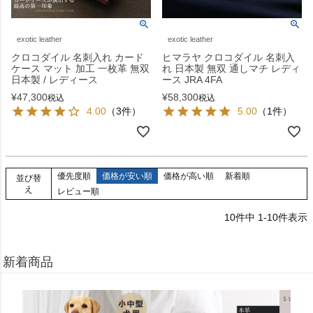
exotic leather
exotic leather
クロコダイル 名刺入れ カード
ヒマラヤ クロコダイル 名刺入
ケース マット 加工 一枚革 無双
れ 日本製 無双 通しマチ レディ
日本製 / レディース
ース JRA 4FA
¥
47,300
¥
58,300
税込
税込
4.00
（3件）
5.00
（1件）
優先度順
価格が安い順
価格が高い順
新着順
並び替
え
レビュー順
10
件中
1
-
10
件表示
新着商品