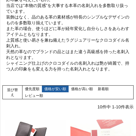
当店では"本物の質感"を大事する本革の名刺入れを多数取り扱っ
ています。
装飾はなく、品のある革の素材感が特長のシンプルなデザインの
ものを多数取り揃えています。
また革の場合、使うほどに革が経年変化し自分らしさをあらわす
アイテムともなります。
上質感と使い易さを兼ね備えたラグジュアリーなクロコダイル名
刺入れ。
天然の革なのでブランドの品とはまた違う高級感を持った名刺入
れとなります。
シャイニング仕上げのクロコダイルの名刺入れは艶が綺麗で、持
つ人の印象をも変える力を持った名刺入れとなります。
優先度順
価格が安い順
価格が高い順
新着順
並び替
え
レビュー順
10
件中
1
-
10
件表示