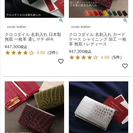
exotic leather
exotic leather
クロコダイル 名刺入れ 日本製
クロコダイル 名刺入れ カード
無双 一枚革 通しマチ 4FA
ケース シャイニング 加工 一枚
革 無双 / レディース
¥
47,300
税込
¥
47,300
税込
4.00
（2件）
4.00
（5件）