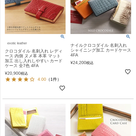
exotic leather
ナイルクロコダイル 名刺入れ
シャイニング加工 カードケース
クロコダイル 名刺入れ レディ
4FA
ース 内側 ヌメ革 本革 マット
加工 出し入れしやすい カード
¥
24,200
税込
ケース 全7色 4FA
¥
20,900
税込
4.00
（1件）