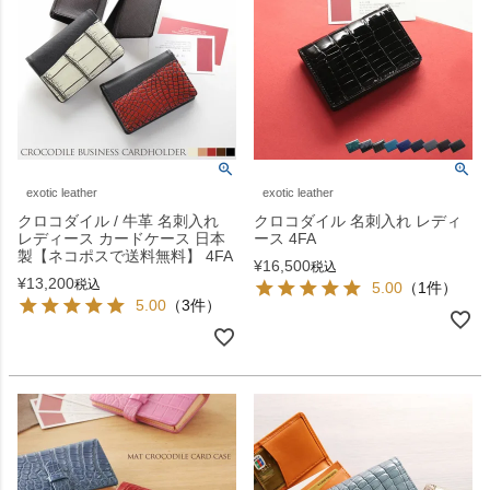
exotic leather
exotic leather
クロコダイル / 牛革 名刺入れ
クロコダイル 名刺入れ レディ
レディース カードケース 日本
ース 4FA
製【ネコポスで送料無料】 4FA
¥
16,500
税込
¥
13,200
税込
5.00
（1件）
5.00
（3件）