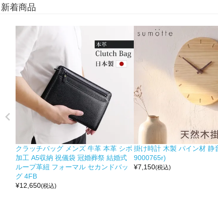
新着商品
クラッチバッグ メンズ 牛革 本革 シボ
掛け時計 木製 パイン材 静音
加工 A5収納 祝儀袋 冠婚葬祭 結婚式
9000765r)
ループ革紐 フォーマル セカンドバッ
¥
7,150
(税込)
グ 4FB
¥
12,650
(税込)