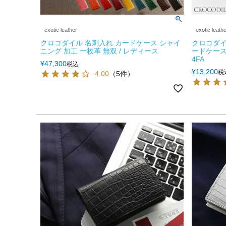
exotic leather
exotic leath
クロコダイル 名刺入れ カードケース シャイ
クロコダイ
ニング 加工 一枚革 無双 / レディース
ードケース
4FA
¥
47,300
税込
¥
13,200
税
4.00
（5件）