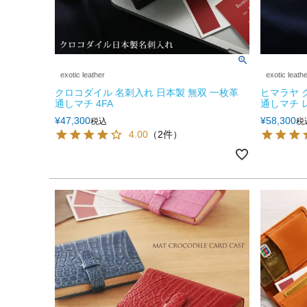
exotic leather
exotic leath
クロコダイル 名刺入れ 日本製 無双 一枚革
ヒマラヤ 
通しマチ 4FA
通しマチ レ
¥
47,300
¥
58,300
税込
税
4.00
（2件）