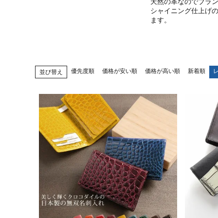
天然の革なのでブラ
シャイニング仕上げ
ます。
優先度順
価格が安い順
価格が高い順
新着順
並び替え