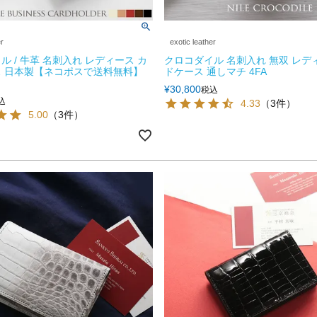
er
exotic leather
ル / 牛革 名刺入れ レディース カ
クロコダイル 名刺入れ 無双 レデ
 日本製【ネコポスで送料無料】
ドケース 通しマチ 4FA
¥
30,800
税込
込
4.33
（3件）
5.00
（3件）