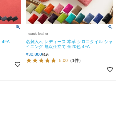
exotic leather
4FA
名刺入れ レディース 本革 クロコダイル シャ
イニング 無双仕立て 全20色 4FA
¥
30,800
税込
5.00
（1件）