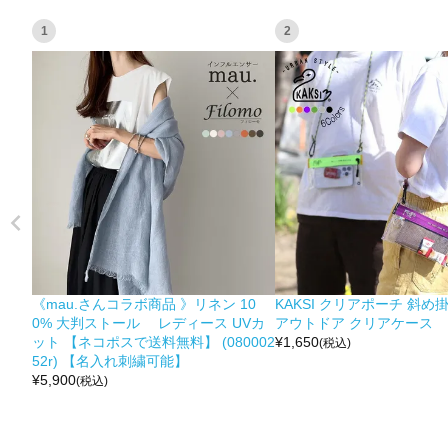
1
2
《mau.さんコラボ商品 》リネン 10
KAKSI クリアポーチ 斜め
0% 大判ストール レディース UVカ
アウトドア クリアケース
ット 【ネコポスで送料無料】 (080002
¥
1,650
(税込)
52r) 【名入れ刺繍可能】
¥
5,900
(税込)