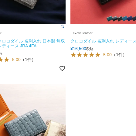
er
exotic leather
クロコダイル 名刺入れ 日本製 無双
クロコダイル 名刺入れ レディース 
ディース JRA 4FA
¥
16,500
税込
込
5.00
（1件）
5.00
（1件）