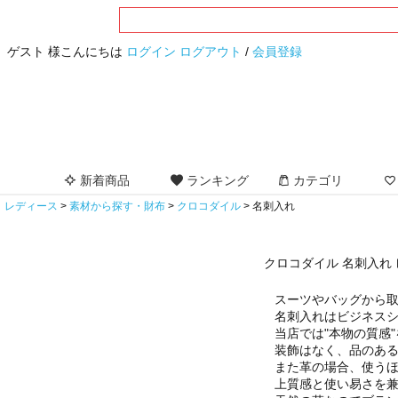
ゲスト 様こんにちは
ログイン
ログアウト
/
会員登録
新着商品
ランキング
カテゴリ
レディース
素材から探す・財布
クロコダイル
名刺入れ
クロコダイル 名刺入れ
スーツやバッグから
名刺入れはビジネス
当店では"本物の質感
装飾はなく、品のあ
また革の場合、使う
上質感と使い易さを