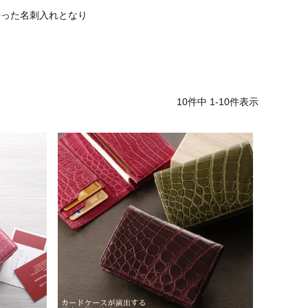
持った名刺入れとなり
10
件中
1
-
10
件表示