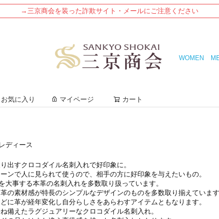
→三京商会を装った詐欺サイト・メールにご注意ください
WOMEN
M
検索
お気に入り
マイページ
カート
 レディース
取り出す
クロコダイル名刺入れ
で好印象に。
シーンで人に見られて使うので、相手の方に好印象を与えたいもの。
"を大事する本革の名刺入れを多数取り扱っています。
る革の素材感が特長のシンプルなデザインのものを多数取り揃えていま
ほどに革が経年変化し自分らしさをあらわすアイテムともなります。
兼ね備えたラグジュアリーなクロコダイル名刺入れ。