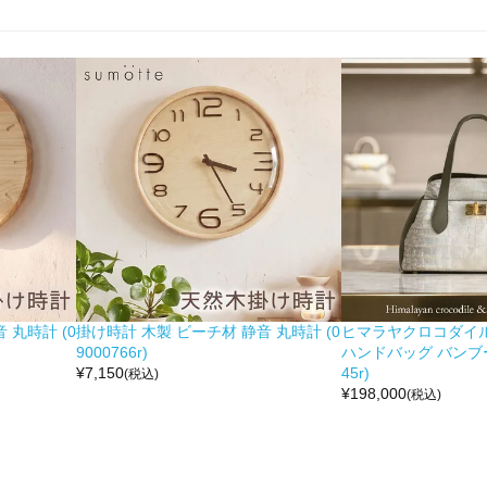
 丸時計 (0
掛け時計 木製 ビーチ材 静音 丸時計 (0
ヒマラヤクロコダイル 
9000766r)
ハンドバッグ バンブー留
¥
7,150
45r)
(税込)
¥
198,000
(税込)