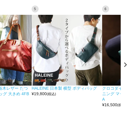
5
6
&栃木レザー たつ
HALEINE 日本製 横型 ボディバッグ
クロコダイル 
グ 大きめ 4FB
¥
19,800
ニング マット 
(税込)
A
¥
16,500
(税込)