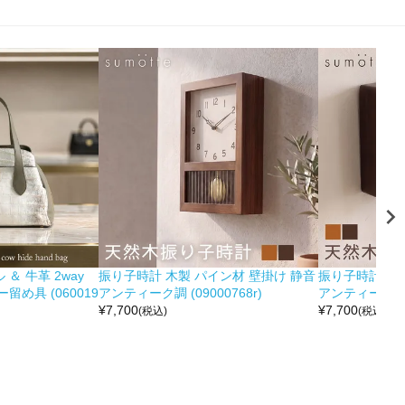
＆ 牛革 2way
振り子時計 木製 パイン材 壁掛け 静音
振り子時計 木製
め具 (060019
アンティーク調 (09000768r)
アンティーク調 (0
¥
7,700
¥
7,700
(税込)
(税込)