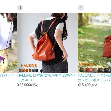
3
4
掛けバッグ
HALEINE 日本製 柔らか牛革 2WAYバ
HALEINE ナイロン
ッグ 4FB
のレザー ボストンバッ
¥
22,000
¥
15,400
(税込)
(税込)