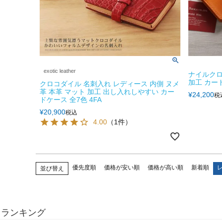
exotic leather
ナイルクロ
加工 カード
クロコダイル 名刺入れ レディース 内側 ヌメ
革 本革 マット 加工 出し入れしやすい カー
¥
24,200
税
ドケース 全7色 4FA
¥
20,900
税込
4.00
（1件）
優先度順
価格が安い順
価格が高い順
新着順
並び替え
ランキング