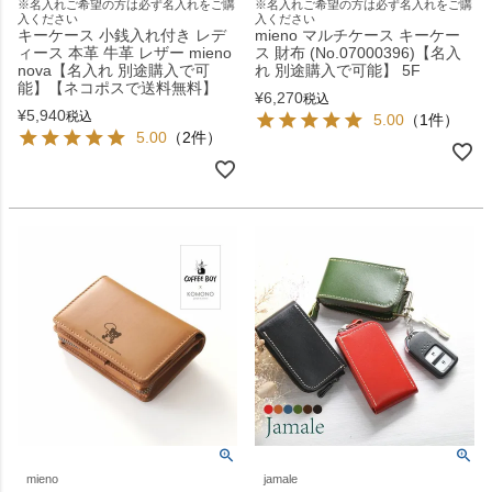
※名入れご希望の方は必ず名入れをご購
※名入れご希望の方は必ず名入れをご購
入ください
入ください
キーケース 小銭入れ付き レデ
mieno マルチケース キーケー
ィース 本革 牛革 レザー mieno
ス 財布 (No.07000396)【名入
nova【名入れ 別途購入で可
れ 別途購入で可能】 5F
能】【ネコポスで送料無料】
¥
6,270
税込
¥
5,940
税込
5.00
（1件）
5.00
（2件）
mieno
jamale