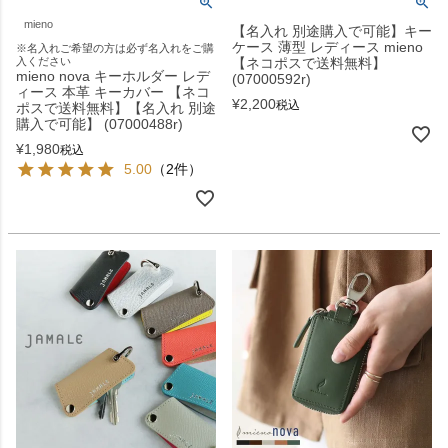
mieno
【名入れ 別途購入で可能】キー
ケース 薄型 レディース mieno
※名入れご希望の方は必ず名入れをご購
入ください
【ネコポスで送料無料】
mieno nova キーホルダー レデ
(07000592r)
ィース 本革 キーカバー 【ネコ
¥
2,200
税込
ポスで送料無料】【名入れ 別途
購入で可能】 (07000488r)
¥
1,980
税込
5.00
（2件）