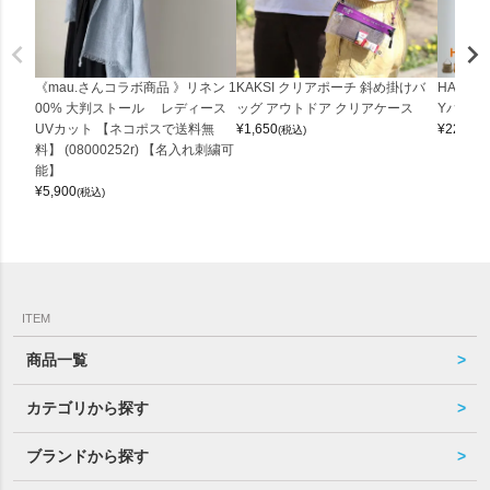
《mau.さんコラボ商品 》リネン 1
KAKSI クリアポーチ 斜め掛けバ
HALEI
00% 大判ストール レディース
ッグ アウトドア クリアケース
Yバッグ 
UVカット 【ネコポスで送料無
¥
1,650
¥
22,000
(税込)
料】 (08000252r) 【名入れ刺繍可
能】
¥
5,900
(税込)
ITEM
商品一覧
カテゴリから探す
ブランドから探す