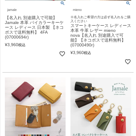
jamale
mieno
【名入れ 別途購入で可能】
※名入れご希望の方は必ず名入れをご購
入ください
Jamale 本革 バイカラーキーケ
スマートキーケース レディース
ース レディース 日本製 【ネコ
本革 牛革 レザー mieno
ポスで送料無料】 4FA
nova【名入れ 別途購入で可
(07000694r)
能】【ネコポスで送料無料】
¥
3,960
(07000490r)
税込
¥
3,960
税込