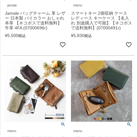
jamale
mieno
Jamale バッグチャーム 革 レザ
スマートキー 2個収納 ケース
ー 日本製 バイカラー おしゃれ
レディース キーケース 【名入
本革 【ネコポスで送料無料】
れ 別途購入で可能】【ネコポス
牛革 4FA (07000696r)
で送料無料】(07000491r)
¥
5,500
¥
5,830
税込
税込
mieno
mieno