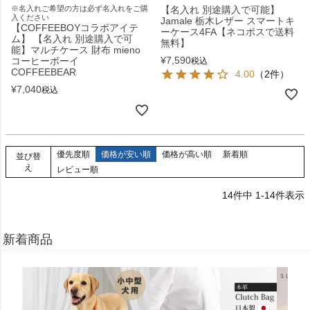
※名入れご希望の方は必ず名入れをご購
【名入れ 別途購入で可能】
入ください
Jamale 栃木レザー スマートキ
【COFFEEBOYコラボアイテ
ーケース4FA【ネコポスで送料
ム】 【名入れ 別途購入で可
無料】
能】マルチケース 財布 mieno
¥
7,590
コーヒーボーイ
税込
COFFEEBEAR
4.00
（2件）
¥
7,040
税込
優先度順
価格が安い順
価格が高い順
新着順
並び替
え
レビュー順
14
件中
1
-
14
件表示
新着商品