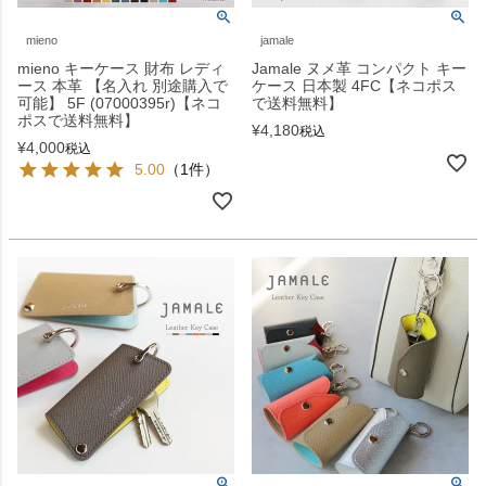
mieno
jamale
mieno キーケース 財布 レディ
Jamale ヌメ革 コンパクト キー
ース 本革 【名入れ 別途購入で
ケース 日本製 4FC【ネコポス
可能】 5F (07000395r)【ネコ
で送料無料】
ポスで送料無料】
¥
4,180
税込
¥
4,000
税込
5.00
（1件）