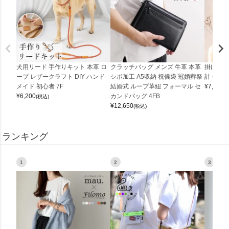
犬用リード 手作りキット 本革 ロ
クラッチバッグ メンズ 牛革 本革
掛け時計
ープ レザークラフト DIY ハンド
シボ加工 A5収納 祝儀袋 冠婚葬祭
計 (0900
メイド 初心者 7F
結婚式 ループ革紐 フォーマル セ
¥
7,150
(
¥
6,200
カンドバッグ 4FB
(税込)
¥
12,650
(税込)
ランキング
1
2
3