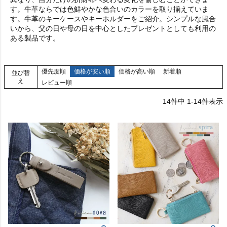
す。牛革ならでは色鮮やかな色合いのカラーを取り揃えていま
す。牛革のキーケースやキーホルダーをご紹介。シンプルな風合
いから、父の日や母の日を中心としたプレゼントとしても利用の
ある製品です。
優先度順
価格が安い順
価格が高い順
新着順
並び替
え
レビュー順
14
件中
1
-
14
件表示