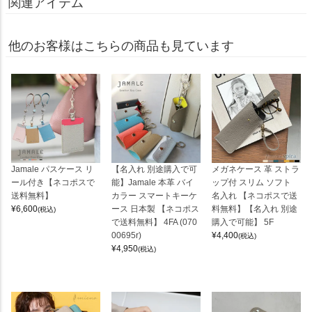
関連アイテム
他のお客様はこちらの商品も見ています
Jamale パスケース リ
【名入れ 別途購入で可
メガネケース 革 ストラ
ール付き【ネコポスで
能】Jamale 本革 バイ
ップ付 スリム ソフト
送料無料】
カラー スマートキーケ
名入れ 【ネコポスで送
¥
6,600
ース 日本製 【ネコポス
料無料】【名入れ 別途
(税込)
で送料無料】 4FA (070
購入で可能】 5F
00695r)
¥
4,400
(税込)
¥
4,950
(税込)