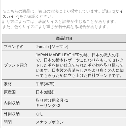
※こちらの商品は、独自の方法により採寸しています。詳細は
[サイ
ズガイド]
をご確認ください。
計り方によっては、表記サイズと誤差が生じることがあります。
また、色やサイズにより重さが若干異なる場合があります。
商品詳細
ブランド名
Jamale [ジャマレ]
JAPAN MADE LEATHERの略。日本の職人の手
で、日本の栃木レザーやこだわりをもってセレク
ブランド紹介
トした革を使い仕立てられた革小物を取り扱って
います。日本製の素晴らしさをより多くの人に知
ってもらうために立ち上げた自社ブランドです。
素材
牛革(本革)
原産国
日本(縫製)
取り付け用金具×1
内側収納
キーリング×2
外側収納
なし
開閉
スナップボタン