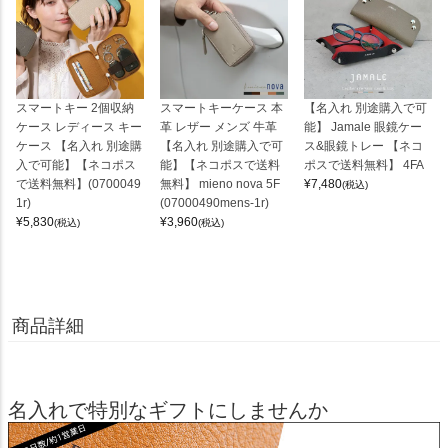
スマートキー 2個収納
スマートキーケース 本
【名入れ 別途購入で可
ケース レディース キー
革 レザー メンズ 牛革
能】 Jamale 眼鏡ケー
ケース 【名入れ 別途購
【名入れ 別途購入で可
ス&眼鏡トレー 【ネコ
入で可能】【ネコポス
能】【ネコポスで送料
ポスで送料無料】 4FA
で送料無料】(0700049
無料】 mieno nova 5F
¥
7,480
(税込)
1r)
(07000490mens-1r)
¥
5,830
¥
3,960
(税込)
(税込)
商品詳細
名入れで特別なギフトにしませんか