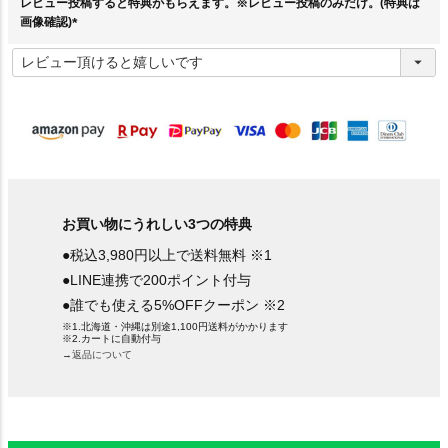
レビュー投稿すると特典がもらえます。※レビュー投稿のみだけ。(特典は
画像確認)
(
必
須
)
お買い物にうれしい3つの特典
●税込3,980円以上で送料無料 ※1
●LINE連携で200ポイント付与
●誰でも使える5%OFFクーポン ※2
※1.北海道・沖縄は別途1,100円送料がかかります
※2.カートに自動付与
→返品について