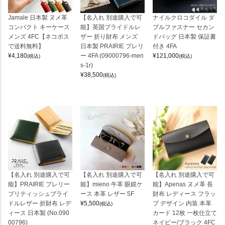
Jamale 日本製 ヌメ革
【名入れ 別途購入で可
ナイルクロコダイル ダ
コンパクト キーケース
能】英国ブライドルレ
ブルファスナー セカン
メンズ 4FC【ネコポス
ザー 折り財布 メンズ
ドバッグ 日本製 保証書
で送料無料】
日本製 PRAIRIE プレリ
付き 4FA
¥
4,180
ー 4FA (09000796-men
¥
121,000
(税込)
(税込)
s-1r)
¥
38,500
(税込)
【名入れ 別途購入で可
【名入れ 別途購入で可
【名入れ 別途購入で可
能】PRAIRIE プレリー
能】mieno 牛革 眼鏡ケ
能】Apenas ヌメ革 長
ブリティッシュブライ
ース 本革 レザー 5F
財布 レディース フラッ
ドルレザー 折財布 レデ
¥
5,500
プ デザイン 内装 本革
(税込)
ィース 日本製 (No.090
カード 12枚 一枚仕立て
00796)
ネイビー/ブラック 4FC