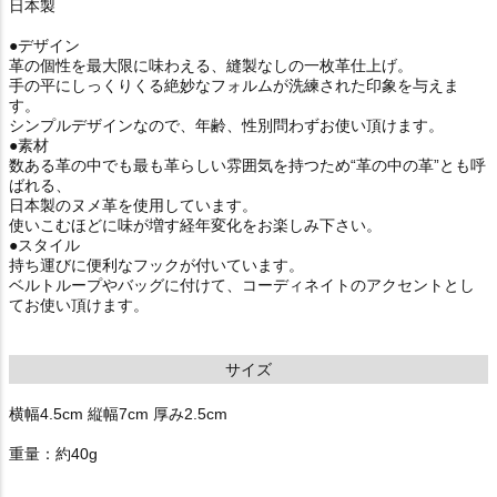
日本製
●デザイン
革の個性を最大限に味わえる、縫製なしの一枚革仕上げ。
手の平にしっくりくる絶妙なフォルムが洗練された印象を与えま
す。
シンプルデザインなので、年齢、性別問わずお使い頂けます。
●素材
数ある革の中でも最も革らしい雰囲気を持つため“革の中の革”とも呼
ばれる、
日本製のヌメ革を使用しています。
使いこむほどに味が増す経年変化をお楽しみ下さい。
●スタイル
持ち運びに便利なフックが付いています。
ベルトループやバッグに付けて、コーディネイトのアクセントとし
てお使い頂けます。
サイズ
横幅4.5cm 縦幅7cm 厚み2.5cm
重量：約40g