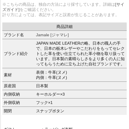
※こちらの商品は、独自の方法により採寸しています。詳細は
[サイ
ズガイド]
をご確認ください。
計り方によっては、表記サイズと誤差が生じることがあります。
商品詳細
ブランド名
Jamale [ジャマレ]
JAPAN MADE LEATHERの略。日本の職人の手
で、日本の栃木レザーやこだわりをもってセレク
ブランド紹介
トした革を使い仕立てられた革小物を取り扱って
います。日本製の素晴らしさをより多くの人に知
ってもらうために立ち上げた自社ブランドです。
表側：牛革(ヌメ)
素材
内側：牛革(ヌメ)
原産国
日本製
内側収納
キーホルダー×3
外側収納
フック×1
開閉
スナップボタン