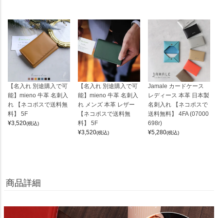
【名入れ 別途購入で可
【名入れ 別途購入で可
Jamale カードケース
能】mieno 牛革 名刺入
能】mieno 牛革 名刺入
レディース 本革 日本製
れ 【ネコポスで送料無
れ メンズ 本革 レザー
名刺入れ 【ネコポスで
料】 5F
【ネコポスで送料無
送料無料】 4FA (07000
¥
3,520
料】 5F
698r)
(税込)
¥
3,520
¥
5,280
(税込)
(税込)
商品詳細