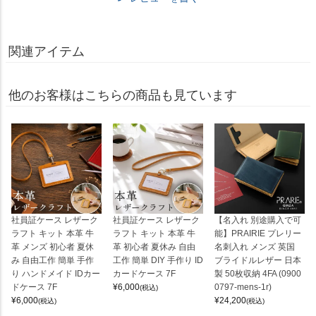
関連アイテム
他のお客様はこちらの商品も見ています
社員証ケース レザーク
社員証ケース レザーク
【名入れ 別途購入で可
ラフト キット 本革 牛
ラフト キット 本革 牛
能】PRAIRIE プレリー
革 メンズ 初心者 夏休
革 初心者 夏休み 自由
名刺入れ メンズ 英国
み 自由工作 簡単 手作
工作 簡単 DIY 手作り ID
ブライドルレザー 日本
り ハンドメイド IDカー
カードケース 7F
製 50枚収納 4FA (0900
ドケース 7F
¥
6,000
0797-mens-1r)
(税込)
¥
6,000
¥
24,200
(税込)
(税込)