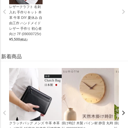
レザークラフト 名刺
入れ 手作りキット 本
革 牛革 DIY 夏休み 自
由工作 ハンドメイド
レザー 手作り 初心者
向け 7F (09000725r)
¥
5,500
(税込)
新着商品
クラッチバッグ メンズ 牛革 本革
掛け時計 木製 パイン材 静音 丸時
掛け時計