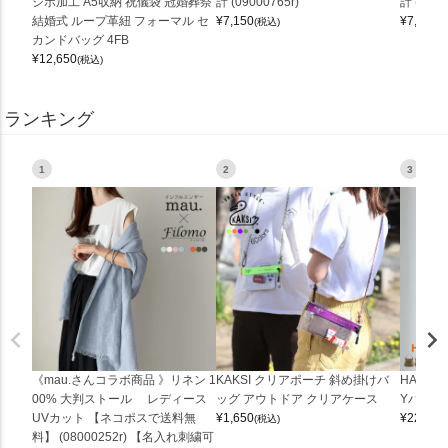
シボ加工 A5収納 祝儀袋 冠婚葬祭
計 (09000765r)
計 (0900
結婚式 ループ革紐 フォーマル セ
¥
7,150
¥
7,150
(税込)
(
カンドバッグ 4FB
¥
12,650
(税込)
ランキング
1
2
3
《mau.さんコラボ商品 》リネン 1
KAKSI クリアポーチ 斜め掛けバ
HALEI
00% 大判ストール レディース
ッグ アウトドア クリアケース
Yバッグ 
UVカット 【ネコポスで送料無
¥
1,650
¥
22,000
(税込)
料】 (08000252r) 【名入れ刺繍可