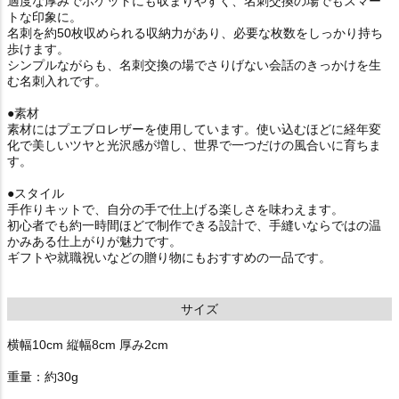
適度な厚みでポケットにも収まりやすく、名刺交換の場でもスマー
トな印象に。
名刺を約50枚収められる収納力があり、必要な枚数をしっかり持ち
歩けます。
シンプルながらも、名刺交換の場でさりげない会話のきっかけを生
む名刺入れです。
●素材
素材にはプエブロレザーを使用しています。使い込むほどに経年変
化で美しいツヤと光沢感が増し、世界で一つだけの風合いに育ちま
す。
●スタイル
手作りキットで、自分の手で仕上げる楽しさを味わえます。
初心者でも約一時間ほどで制作できる設計で、手縫いならではの温
かみある仕上がりが魅力です。
ギフトや就職祝いなどの贈り物にもおすすめの一品です。
サイズ
横幅10cm 縦幅8cm 厚み2cm
重量：約30g