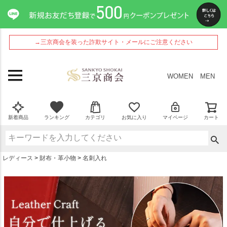
ペー
ジト
ップ
へ
→三京商会を装った詐欺サイト・メールにご注意ください
WOMEN
MEN
新着商品
ランキング
カテゴリ
お気に入り
マイページ
カート
レディース
財布・革小物
名刺入れ