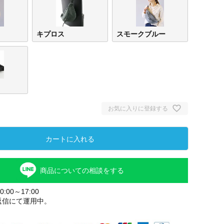
キプロス
スモークブルー
お気に入りに登録する
ナチュラル
スモークブ
キプロス
ブラ
カートに入れる
ルー
商品についての相談をする
:00～17:00
返信にて運用中。