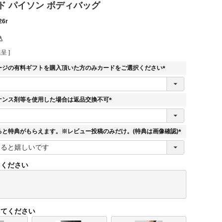
ド パイソン ボディバッグ
26r
込
呈 ]
ージの有料ギフトを購入頂いた方のみカードをご選択ください
(
必
須
ナンス剤等を使用した場合は返品交換不可
)
(
必
須
ると特典がもらえます。※レビュー投稿のみだけ。(特典は画像確認)
)
(
必
須
てください
)
してください