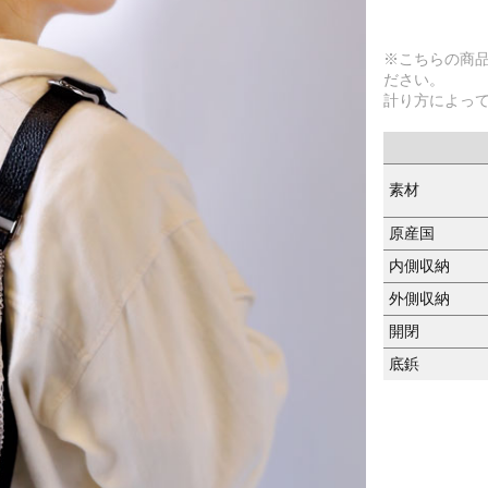
※こちらの商
ださい。
計り方によっ
素材
原産国
内側収納
外側収納
開閉
底鋲