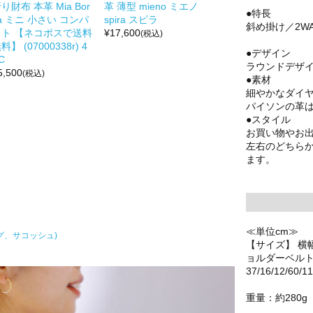
り財布 本革 Mia Bor
革 薄型 mieno ミエノ
●特長
a ミニ 小さい コンパ
spira スピラ
斜め掛け／2WA
クト 【ネコポスで送料
¥
17,600
(税込)
料】 (07000338r) 4
●デザイン
C
ラウンドデザ
5,500
(税込)
●素材
細やかなダイ
パイソンの革
●スタイル
お買い物やお
左右のどちら
ます。
≪単位cm≫
グ、サコッシュ)
【サイズ】 横
ョルダーベル
37/16/12/60/11
重量：約280g