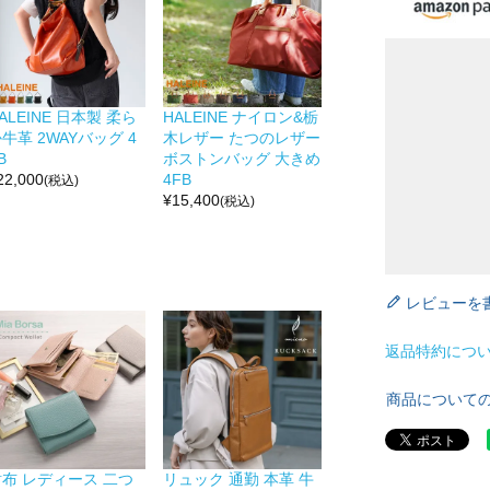
ALEINE 日本製 柔ら
HALEINE ナイロン&栃
牛革 2WAYバッグ 4
木レザー たつのレザー
B
ボストンバッグ 大きめ
22,000
4FB
(税込)
¥
15,400
(税込)
レビューを
返品特約につ
商品について
財布 レディース 二つ
リュック 通勤 本革 牛