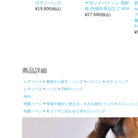
ボディバッグ
ヤモンドパイソン 長財
折
¥
19,800
布 内側牛革仕立て 4FA
s
(税込)
¥
27,500
(税込)
無
F
¥
商品詳細
レディース
素材から探す・バッグ
パイソン
ボディバッグ
レディース
バッグ
2WAYバッグ
item
特集ページ
帰省や旅行に使える、大人の旅行バッグ(ボストンバッ
特集ページ
冬コーデに合わせて持ちたいバッグ