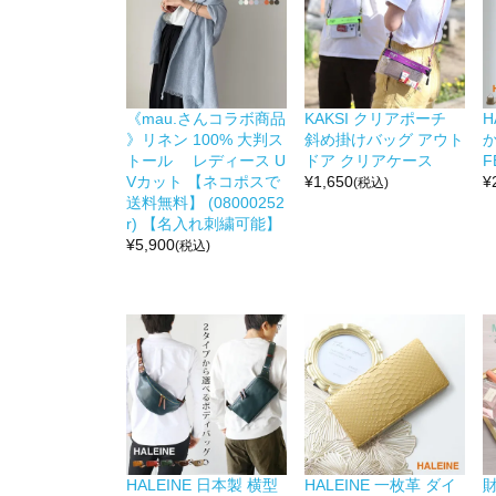
《mau.さんコラボ商品
KAKSI クリアポーチ
H
》リネン 100% 大判ス
斜め掛けバッグ アウト
か
トール レディース U
ドア クリアケース
F
Vカット 【ネコポスで
¥
1,650
¥
(税込)
送料無料】 (08000252
r) 【名入れ刺繍可能】
¥
5,900
(税込)
HALEINE 日本製 横型
HALEINE 一枚革 ダイ