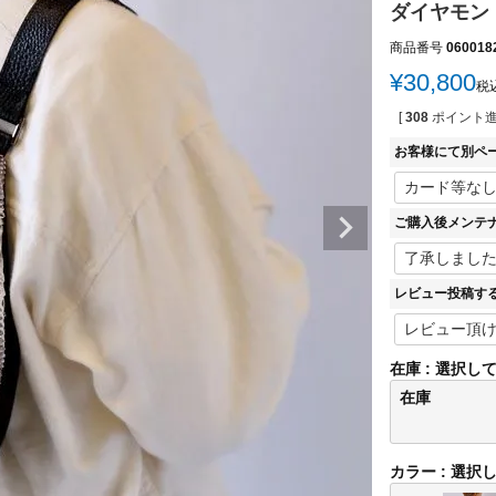
ダイヤモン
商品番号
060018
¥
30,800
税
[
308
ポイント進
お客様にて別ペ
ご購入後メンテ
レビュー投稿す
在庫
選択し
在庫
カラー
選択