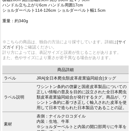
ハンドル立ち上がり6cm ハンドル周囲17cm
ショルダーベルト114-126cm ショルダーベルト幅1.5cm
重量：約340g
※こちらの商品は、独自の方法により採寸しています。詳細は
[サイ
ズガイド]
をご確認ください。
計り方によっては、表記サイズと誤差が生じることがあります。
また、色やサイズにより重さが若干異なる場合があります。
商品詳細
ラベル
JRA[全日本爬虫類皮革産業協同組合]タッグ
ワシントン条約の啓蒙と国産皮革製品についての
正しい情報の普及を目的に設立された全日本爬虫
ラベル説明
類皮革産業協同組合が発行するタグ。商品が、ワ
シントン条約に基づき正しく輸入された皮革を使
用して日本で造られた日本製品であることの証。
表側：ナイルクロコダイル
内装：生地、牛革
素材
※ショルダーベルトと内装の開口部周りに牛革を