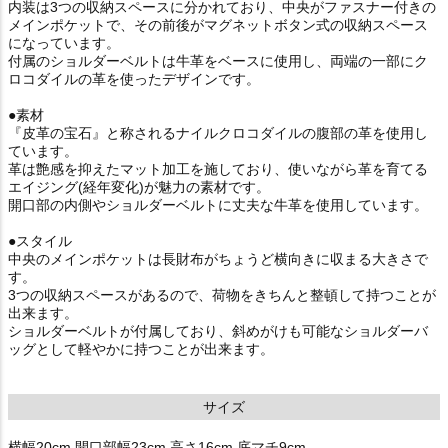
内装は3つの収納スペースに分かれており、中央がファスナー付きの
メインポケットで、その前後がマグネットボタン式の収納スペース
になっています。
付属のショルダーベルトは牛革をベースに使用し、両端の一部にク
ロコダイルの革を使ったデザインです。
●素材
『皮革の宝石』と称されるナイルクロコダイルの腹部の革を使用し
ています。
革は艶感を抑えたマット加工を施しており、使いながら革を育てる
エイジング(経年変化)が魅力の素材です。
開口部の内側やショルダーベルトに丈夫な牛革を使用しています。
●スタイル
中央のメインポケットは長財布がちょうど横向きに収まる大きさで
す。
3つの収納スペースがあるので、荷物をきちんと整頓して持つことが
出来ます。
ショルダーベルトが付属しており、斜めがけも可能なショルダーバ
ッグとして軽やかに持つことが出来ます。
サイズ
横幅20cm 開口部幅23cm 高さ16cm 底マチ9cm