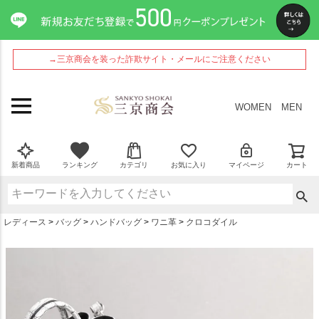
ペー
ジト
ップ
へ
→三京商会を装った詐欺サイト・メールにご注意ください
WOMEN
MEN
新着商品
ランキング
カテゴリ
お気に入り
マイページ
カート
レディース
バッグ
ハンドバッグ
ワニ革
クロコダイル