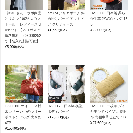
《mau.さんコラボ商品
KAKSI クリアポーチ 斜
HALEINE 日本製 柔ら
》リネン 100% 大判ス
め掛けバッグ アウトド
か牛革 2WAYバッグ 4F
トール レディース U
ア クリアケース
B
Vカット 【ネコポスで
¥
1,650
¥
22,000
(税込)
(税込)
送料無料】 (08000252
r) 【名入れ刺繍可能】
¥
5,900
(税込)
HALEINE ナイロン&栃
HALEINE 日本製 横型
HALEINE 一枚革 ダイ
木レザー たつのレザー
ボディバッグ
ヤモンドパイソン 長財
ボストンバッグ 大きめ
¥
19,800
布 内側牛革仕立て 4FA
(税込)
4FB
¥
27,500
(税込)
¥
15,400
(税込)