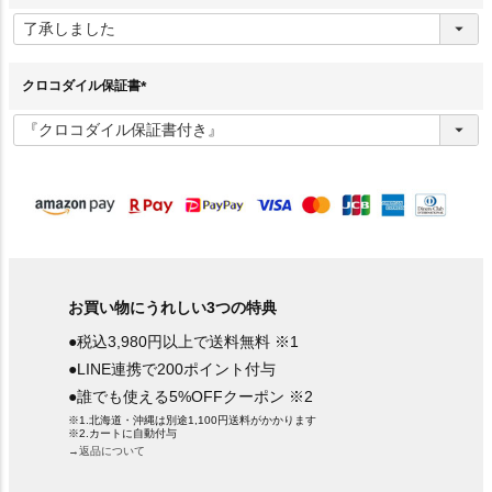
(
必
須
)
クロコダイル保証書
(
必
須
)
お買い物にうれしい3つの特典
●税込3,980円以上で送料無料 ※1
●LINE連携で200ポイント付与
●誰でも使える5%OFFクーポン ※2
※1.北海道・沖縄は別途1,100円送料がかかります
※2.カートに自動付与
→返品について