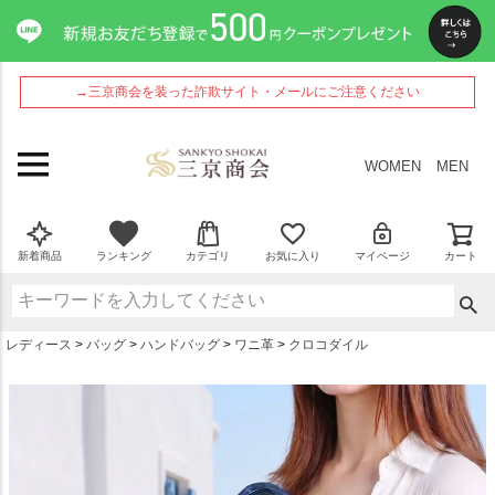
ペー
ジト
ップ
へ
→三京商会を装った詐欺サイト・メールにご注意ください
WOMEN
MEN
新着商品
ランキング
カテゴリ
お気に入り
マイページ
カート
レディース
バッグ
ハンドバッグ
ワニ革
クロコダイル