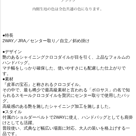
●特長
2WAY／JRA／センター取り／自立／斜め掛け
●デザイン
艶のあるシャイニングクロコダイルが目を引く、上品なフォルムの
ハンドバッグ。
マチ幅をしっかり確保した、使いやすさにも配慮した仕上がりで
す。
●素材
『皮革の宝石』と称されるクロコダイル。
その中で、最も稀少で最高級素材と言われる「ポロサス」の名で知
られるスモールクロコダイルを贅沢にセンター取りで使用したバッ
グ。
高級感のある艶を施したシャイニング加工を施しました。
●スタイル
付属のショルダーベルトで2WAYに使え、ハンドバッグとしても肩掛
けとしても活躍。
普段使い、式典など幅広い場面に対応。大人の装いを格上げする一
品です。