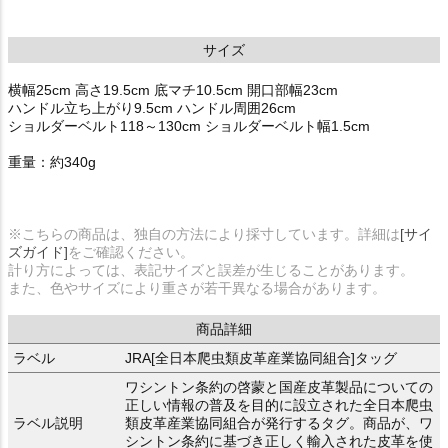
サイズ
横幅25cm 高さ19.5cm 底マチ10.5cm 開口部幅23cm
ハンドル立ち上がり9.5cm ハンドル周囲26cm
ショルダーベルト118～130cm ショルダーベルト幅1.5cm
重量：約340g
※こちらの商品は、独自の方法により採寸しています。詳細は
[サイ
ズガイド]
をご確認ください。
計り方によっては、表記サイズと誤差が生じることがあります。
また、色やサイズにより重さが若干異なる場合があります。
商品詳細
ラベル
JRA[全日本爬虫類皮革産業協同組合]タッグ
ワシントン条約の啓蒙と国産皮革製品についての
正しい情報の普及を目的に設立された全日本爬虫
ラベル説明
類皮革産業協同組合が発行するタグ。商品が、ワ
シントン条約に基づき正しく輸入された皮革を使