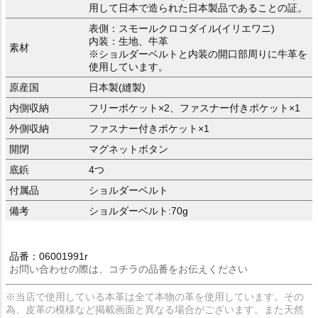
用して日本で造られた日本製品であることの証。
表側：スモールクロコダイル(イリエワニ)
内装：生地、牛革
素材
※ショルダーベルトと内装の開口部周りに牛革を
使用しています。
原産国
日本製(縫製)
内側収納
フリーポケット×2、ファスナー付きポケット×1
外側収納
ファスナー付きポケット×1
開閉
マグネットボタン
底鋲
4つ
付属品
ショルダーベルト
備考
ショルダーベルト:70g
品番：06001991r
お問い合わせの際は、コチラの品番をお伝えください
※当店で使用している本革は全て本物の革を使用しています。その
為、皮革の模様など掲載画面と異なる場合がございます。また天然