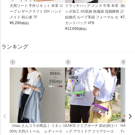
犬用リード 手作りキット 本革 ロ
クラッチバッグ メンズ 牛革 本革
掛け時計
ープ レザークラフト DIY ハンド
シボ加工 A5収納 祝儀袋 冠婚葬祭
計 (0900
メイド 初心者 7F
結婚式 ループ革紐 フォーマル セ
¥
7,150
(
¥
6,200
カンドバッグ 4FB
(税込)
¥
12,650
(税込)
ランキング
1
2
3
《mau.さんコラボ商品 》リネン 1
KAKSI クリアポーチ 斜め掛けバ
HALEI
00% 大判ストール レディース
ッグ アウトドア クリアケース
Yバッグ 