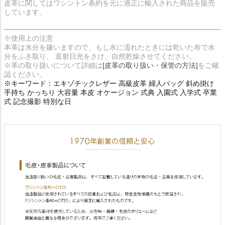
皮革に関してはワシントン条約を元に適正に輸入された商品を販売
しています。
※使用上の注意
本革は水分を嫌いますので、もし水に濡れたときには乾いた布で水
分をふき取り、 直射日光をさけ、自然乾燥させてください。
※革の取り扱いについて詳細は
[皮革の取り扱い・保管の方法]
をご確
認ください。
※キーワード：エキゾチックレザー 高級皮革 婦人バッグ 斜め掛け
手持ち かっちり 大容量 本皮 オケージョン 式典 入園式 入学式 卒業
式 記念撮影 特別な日